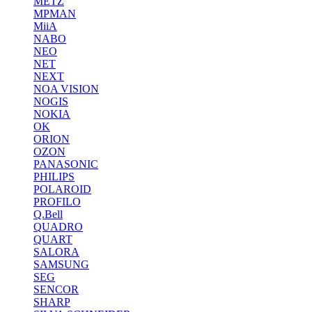
METZ
MPMAN
MiiA
NABO
NEO
NET
NEXT
NOA VISION
NOGIS
NOKIA
OK
ORION
OZON
PANASONIC
PHILIPS
POLAROID
PROFILO
Q.Bell
QUADRO
QUART
SALORA
SAMSUNG
SEG
SENCOR
SHARP