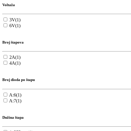
Voltaža
3V
(1)
6V
(1)
Broj štapova
2A
(1)
4A
(1)
Broj dioda po štapu
A:6
(1)
A:7
(1)
Dužina štapa