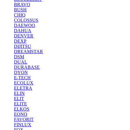
BRAVO
BUSH
CHIQ
COLOSSUS
DAEWOO
DAHUA
DENVER
DEXP
DIJITSU
DREAMSTAR
DSM
DUAL
DURABASE
DYON
E-TECH
ECOLUX
ELETRA
ELIN
ELIT
ELITE
ELKOS
EONO
FAVORIT
FINLUX
FOX