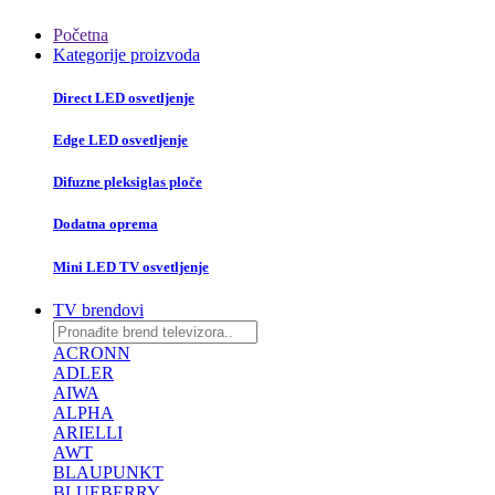
Početna
Kategorije proizvoda
Direct LED osvetljenje
Edge LED osvetljenje
Difuzne pleksiglas ploče
Dodatna oprema
Mini LED TV osvetljenje
TV brendovi
ACRONN
ADLER
AIWA
ALPHA
ARIELLI
AWT
BLAUPUNKT
BLUEBERRY