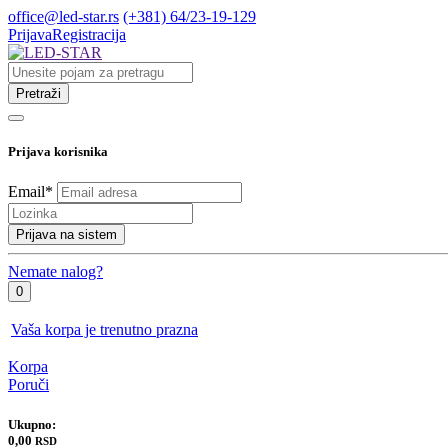
office@led-star.rs
(+381) 64/23-19-129
Prijava
Registracija
Pretraži
Prijava korisnika
Email
*
Prijava na sistem
Nemate nalog?
0
Vaša korpa je trenutno prazna
Korpa
Poruči
Ukupno:
0,00
RSD