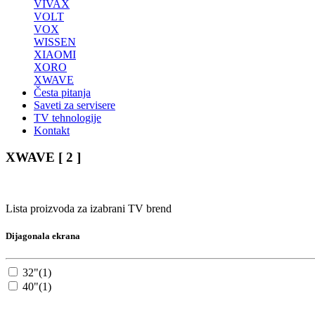
VIVAX
VOLT
VOX
WISSEN
XIAOMI
XORO
XWAVE
Česta pitanja
Saveti za servisere
TV tehnologije
Kontakt
XWAVE
[ 2 ]
Lista proizvoda za izabrani TV brend
Dijagonala ekrana
32"
(1)
40"
(1)