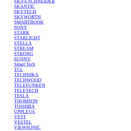
SILVA SCHNEIDER
SKANTIC
SKYTECH
SKYWORTH
SMARTBOOK
SONY
STARK
STARLIGHT
STELLA
STREAM
STRONG
SUNNY
Smart Tech
TCL
TECHNIKA
TECHWOOD
TELEFUNKEN
TELETECH
TESLA
THOMSON
TOSHIBA
UPPLEVA
VEST
VESTEL
VIEWSONIC