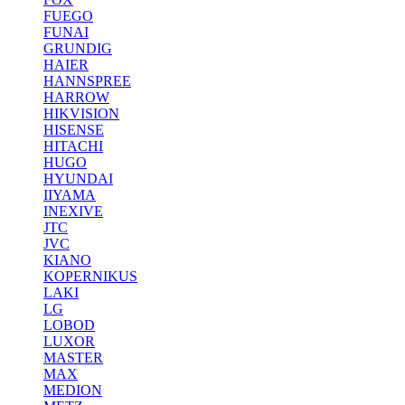
FUEGO
FUNAI
GRUNDIG
HAIER
HANNSPREE
HARROW
HIKVISION
HISENSE
HITACHI
HUGO
HYUNDAI
IIYAMA
INEXIVE
JTC
JVC
KIANO
KOPERNIKUS
LAKI
LG
LOBOD
LUXOR
MASTER
MAX
MEDION