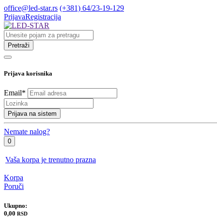
office@led-star.rs
(+381) 64/23-19-129
Prijava
Registracija
Pretraži
Prijava korisnika
Email
*
Prijava na sistem
Nemate nalog?
0
Vaša korpa je trenutno prazna
Korpa
Poruči
Ukupno:
0,00
RSD