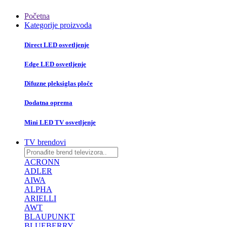
Početna
Kategorije proizvoda
Direct LED osvetljenje
Edge LED osvetljenje
Difuzne pleksiglas ploče
Dodatna oprema
Mini LED TV osvetljenje
TV brendovi
ACRONN
ADLER
AIWA
ALPHA
ARIELLI
AWT
BLAUPUNKT
BLUEBERRY