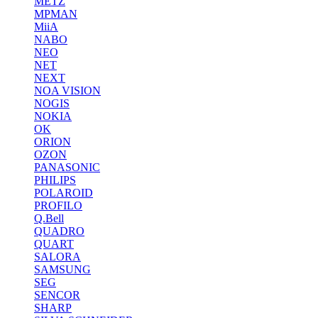
METZ
MPMAN
MiiA
NABO
NEO
NET
NEXT
NOA VISION
NOGIS
NOKIA
OK
ORION
OZON
PANASONIC
PHILIPS
POLAROID
PROFILO
Q.Bell
QUADRO
QUART
SALORA
SAMSUNG
SEG
SENCOR
SHARP