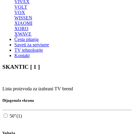
VIVAX
VOLT
VOX
WISSEN
XIAOMI
XORO
XWAVE
Česta pitanja
Saveti za servisere
TV tehnologije
Kontakt
SKANTIC
[ 1 ]
Lista proizvoda za izabrani TV brend
Dijagonala ekrana
50"
(1)
Voltaža