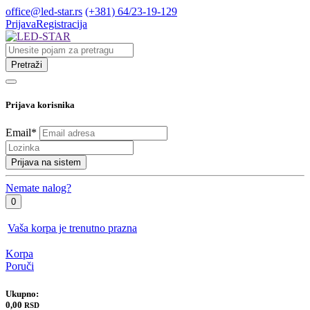
office@led-star.rs
(+381) 64/23-19-129
Prijava
Registracija
Pretraži
Prijava korisnika
Email
*
Prijava na sistem
Nemate nalog?
0
Vaša korpa je trenutno prazna
Korpa
Poruči
Ukupno:
0,00
RSD