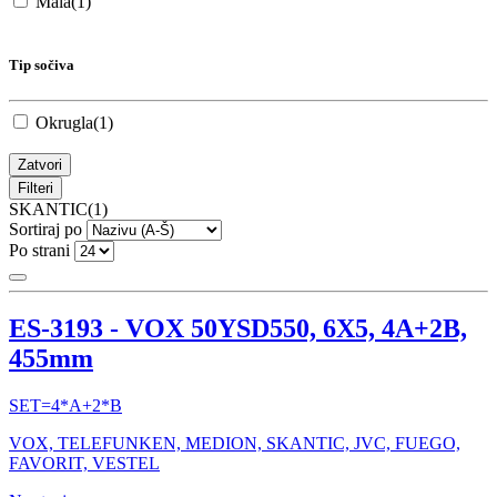
Mala
(1)
Tip sočiva
Okrugla
(1)
Zatvori
Filteri
SKANTIC
(1)
Sortiraj po
Po strani
ES-3193 - VOX 50YSD550, 6X5, 4A+2B,
455mm
SET=4*A+2*B
VOX, TELEFUNKEN, MEDION, SKANTIC, JVC, FUEGO,
FAVORIT, VESTEL