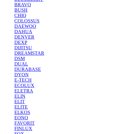
BRAVO
BUSH
CHIQ
COLOSSUS
DAEWOO
DAHUA
DENVER
DEXP
DIJITSU
DREAMSTAR
DSM
DUAL
DURABASE
DYON
E-TECH
ECOLUX
ELETRA
ELIN
ELIT
ELITE
ELKOS
EONO
FAVORIT
FINLUX
FOX