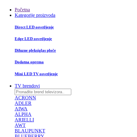
Početna
Kategorije proizvoda
Direct LED osvetljenje
Edge LED osvetljenje
Difuzne pleksiglas ploče
Dodatna oprema
Mini LED TV osvetljenje
TV brendovi
ACRONN
ADLER
AIWA
ALPHA
ARIELLI
AWT
BLAUPUNKT
BLUEBERRY