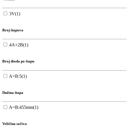
3V
(1)
Broj štapova
4A+2B
(1)
Broj dioda po štapu
A=B:5
(1)
Dužina štapa
A=B:455mm
(1)
Veličina sočiva