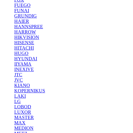
FUEGO
FUNAI
GRUNDIG
HAIER
HANNSPREE
HARROW
HIKVISION
HISENSE
HITACHI
HUGO
HYUNDAI
IIYAMA
INEXIVE
JTC
JVC
KIANO
KOPERNIKUS
LAKI
LG
LOBOD
LUXOR
MASTER
MAX
MEDION