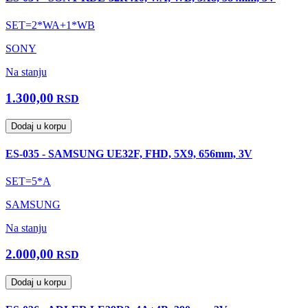
SET=2*WA+1*WB
SONY
Na stanju
1.300,00
RSD
Dodaj u korpu
ES-035 - SAMSUNG UE32F, FHD, 5X9, 656mm, 3V
SET=5*A
SAMSUNG
Na stanju
2.000,00
RSD
Dodaj u korpu