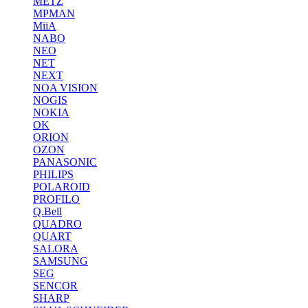
METZ
MPMAN
MiiA
NABO
NEO
NET
NEXT
NOA VISION
NOGIS
NOKIA
OK
ORION
OZON
PANASONIC
PHILIPS
POLAROID
PROFILO
Q.Bell
QUADRO
QUART
SALORA
SAMSUNG
SEG
SENCOR
SHARP