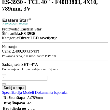
ES-3930 - TCL 40" - F40B3803, 4X10,
789mm, 3V
Proizvođač:
Eastern Star
Šifra artikla:
ES-3930
Kategorija:
Direct LED osvetljenje
Na stanju
Cena:
2.400,00
RSD
/SET
Prikazana cena je sa uračunatim PDV-om.
Sadržaj seta:
SET=4*A
Dodavanjem u korpu dodajete sadržaj seta
Dodaj u korpu
Specifikacija
Modeli
Dokumenta
Isporuka
Dužina štapa
A:789mm
Broj štapova
4A
Broj dioda po