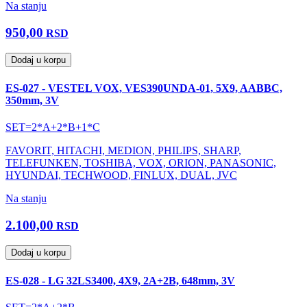
Na stanju
950,00
RSD
Dodaj u korpu
ES-027 - VESTEL VOX, VES390UNDA-01, 5X9, AABBC,
350mm, 3V
SET=2*A+2*B+1*C
FAVORIT, HITACHI, MEDION, PHILIPS, SHARP,
TELEFUNKEN, TOSHIBA, VOX, ORION, PANASONIC,
HYUNDAI, TECHWOOD, FINLUX, DUAL, JVC
Na stanju
2.100,00
RSD
Dodaj u korpu
ES-028 - LG 32LS3400, 4X9, 2A+2B, 648mm, 3V