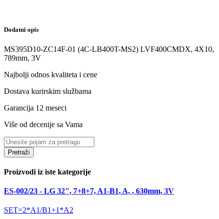
Dodatni opis
MS395D10-ZC14F-01 (4C-LB400T-MS2) LVF400CMDX, 4X10,
789mm, 3V
Najbolji odnos kvaliteta i cene
Dostava kurirskim službama
Garancija 12 meseci
Više od decenije sa Vama
Pretraži
Proizvodi iz iste kategorije
ES-002/23 - LG 32", 7+8+7, A1-B1, A, , 630mm, 3V
SET=2*A1/B1+1*A2