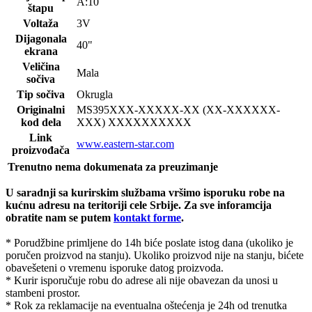
A:10
štapu
Voltaža
3V
Dijagonala
40"
ekrana
Veličina
Mala
sočiva
Tip sočiva
Okrugla
Originalni
MS395
XXX-XXXXX-XX (XX-XXXXXX-
kod dela
XXX) XXXXXXXXXX
Link
www.eastern-star.com
proizvođača
Trenutno nema dokumenata za preuzimanje
U saradnji sa kurirskim službama vršimo isporuku robe na
kućnu adresu na teritoriji cele Srbije.
Za sve inforamcija
obratite nam se putem
kontakt forme
.
* Porudžbine primljene do 14h biće poslate istog dana (ukoliko je
poručen proizvod na stanju). Ukoliko proizvod nije na stanju, bićete
obavešeteni o vremenu isporuke datog proizvoda.
* Kurir isporučuje robu do adrese ali nije obavezan da unosi u
stambeni prostor.
* Rok za reklamacije na eventualna oštećenja je 24h od trenutka