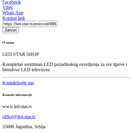
Facebook
Viber
Whats App
Kopiraj link
Zatvori
O nama
LED STAR SHOP
Kompletan asortiman LED pozadinskog osvetljenja za sve tipove i
brendove LED televizora
Kontaktirajte nas
Kontakt informacije
www.led-star.rs
office@led-star.rs
35000 Jagodina, Srbija