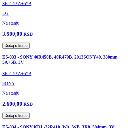
SET=5*A+5*B
LG
Na stanju
3.500,00
RSD
Dodaj u korpu
ES-033 - SONY 40R450B, 40R470B, 2013SONY40, 380mm,
5A+5B, 3V
SET=5*A+5*B
SONY
Na stanju
2.600,00
RSD
Dodaj u korpu
ES-034 - SONY KDL-32R410, WA, WB, 3X8, 584mm, 3V