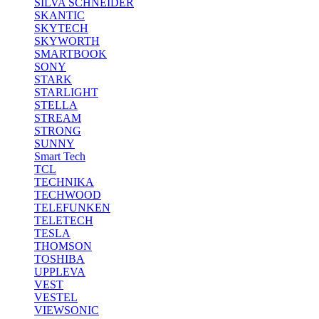
SILVA SCHNEIDER
SKANTIC
SKYTECH
SKYWORTH
SMARTBOOK
SONY
STARK
STARLIGHT
STELLA
STREAM
STRONG
SUNNY
Smart Tech
TCL
TECHNIKA
TECHWOOD
TELEFUNKEN
TELETECH
TESLA
THOMSON
TOSHIBA
UPPLEVA
VEST
VESTEL
VIEWSONIC