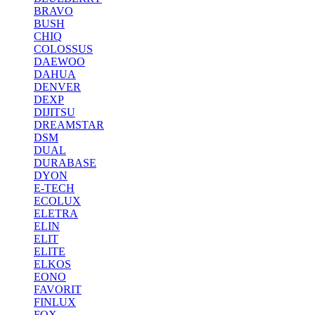
BRAVO
BUSH
CHIQ
COLOSSUS
DAEWOO
DAHUA
DENVER
DEXP
DIJITSU
DREAMSTAR
DSM
DUAL
DURABASE
DYON
E-TECH
ECOLUX
ELETRA
ELIN
ELIT
ELITE
ELKOS
EONO
FAVORIT
FINLUX
FOX