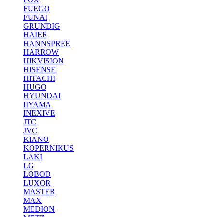
FUEGO
FUNAI
GRUNDIG
HAIER
HANNSPREE
HARROW
HIKVISION
HISENSE
HITACHI
HUGO
HYUNDAI
IIYAMA
INEXIVE
JTC
JVC
KIANO
KOPERNIKUS
LAKI
LG
LOBOD
LUXOR
MASTER
MAX
MEDION