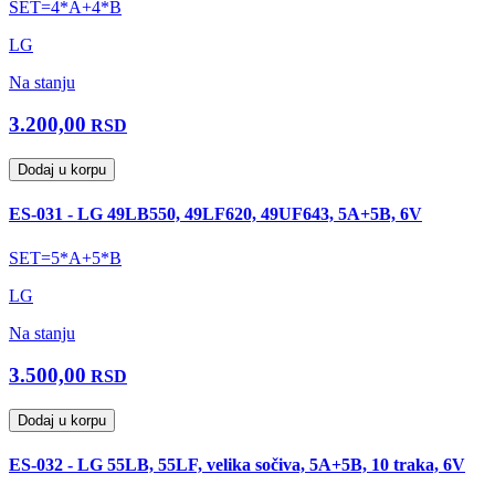
SET=4*A+4*B
LG
Na stanju
3.200,00
RSD
Dodaj u korpu
ES-031 - LG 49LB550, 49LF620, 49UF643, 5A+5B, 6V
SET=5*A+5*B
LG
Na stanju
3.500,00
RSD
Dodaj u korpu
ES-032 - LG 55LB, 55LF, velika sočiva, 5A+5B, 10 traka, 6V