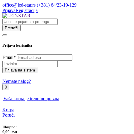
office@led-star.rs
(+381) 64/23-19-129
Prijava
Registracija
Pretraži
Prijava korisnika
Email
*
Prijava na sistem
Nemate nalog?
0
Vaša korpa je trenutno prazna
Korpa
Poruči
Ukupno:
0,00
RSD