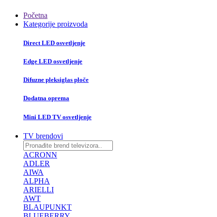
Početna
Kategorije proizvoda
Direct LED osvetljenje
Edge LED osvetljenje
Difuzne pleksiglas ploče
Dodatna oprema
Mini LED TV osvetljenje
TV brendovi
ACRONN
ADLER
AIWA
ALPHA
ARIELLI
AWT
BLAUPUNKT
BLUEBERRY