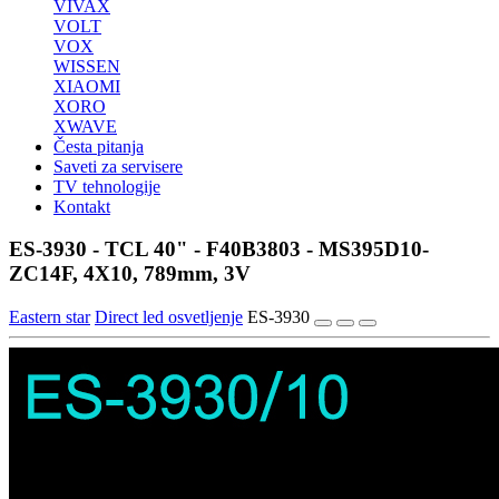
VIVAX
VOLT
VOX
WISSEN
XIAOMI
XORO
XWAVE
Česta pitanja
Saveti za servisere
TV tehnologije
Kontakt
ES-3930 - TCL 40" - F40B3803 - MS395D10-
ZC14F, 4X10, 789mm, 3V
Eastern star
Direct led osvetljenje
ES-3930