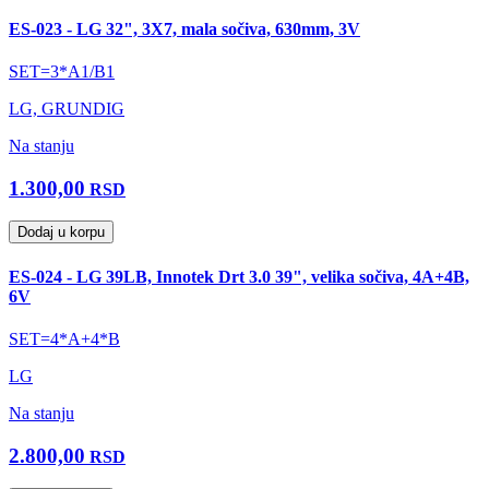
ES-023 - LG 32", 3X7, mala sočiva, 630mm, 3V
SET=3*A1/B1
LG, GRUNDIG
Na stanju
1.300,00
RSD
Dodaj u korpu
ES-024 - LG 39LB, Innotek Drt 3.0 39", velika sočiva, 4A+4B,
6V
SET=4*A+4*B
LG
Na stanju
2.800,00
RSD