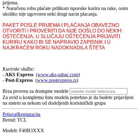
prijema.
* Naručenu robu plaćate prilikom isporuke kuriru na ruke, osim
ukoliko nije ugovoren neki drugi nacin placanja.
PAKET POSLE PRIJEMA I PLAĆANJA OBAVEZNO
OTVORITI I PROVERITI DA NIJE DOŠLO DO NEKIH
OŠTEĆENJA. U SLUČAJU OŠTEĆENJA PRIJAVITI
KURIRU KAKO BI SE NAPRAVIO ZAPISNIK I U
NAJKRAĆEM ROKU NADOKNADILA ŠTETA
Kurirske službe:
- AKS Express
(
www.aks-sabac.com
)
-
Post-Express
(
www.postexpress.rs
)
Brza provera za dostupne modele
Za uvid u kompletnu listu modela potrebno je da budete prijavljeni
na sistem sa nekom od dodeljenih korisiničkih grupa
Prijava
|
Registracija
Brend:
TCL
Modeli:
F40B3
XXX