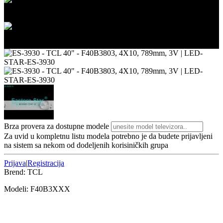
2/3
3/3
Brza provera za dostupne modele
Za uvid u kompletnu listu modela potrebno je da budete prijavljeni
na sistem sa nekom od dodeljenih korisiničkih grupa
Prijava
|
Registracija
Brend:
TCL
Modeli:
F40B3
XXX