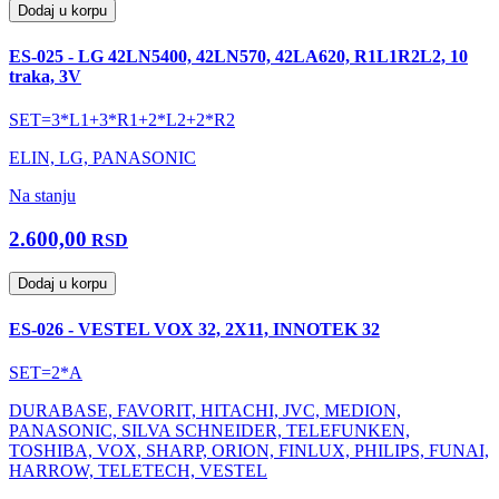
Dodaj u korpu
ES-025 - LG 42LN5400, 42LN570, 42LA620, R1L1R2L2, 10
traka, 3V
SET=3*L1+3*R1+2*L2+2*R2
ELIN, LG, PANASONIC
Na stanju
2.600,00
RSD
Dodaj u korpu
ES-026 - VESTEL VOX 32, 2X11, INNOTEK 32
SET=2*A
DURABASE, FAVORIT, HITACHI, JVC, MEDION,
PANASONIC, SILVA SCHNEIDER, TELEFUNKEN,
TOSHIBA, VOX, SHARP, ORION, FINLUX, PHILIPS, FUNAI,
HARROW, TELETECH, VESTEL