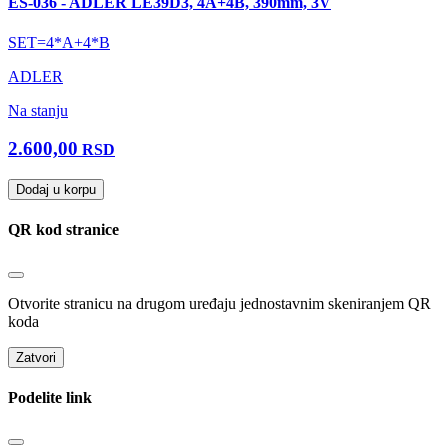
ES-036 - ADLER LE39D3, 4A+4B, 390mm, 3V
SET=4*A+4*B
ADLER
Na stanju
2.600,00
RSD
Dodaj u korpu
QR kod stranice
Otvorite stranicu na drugom uređaju jednostavnim skeniranjem QR
koda
Zatvori
Podelite link