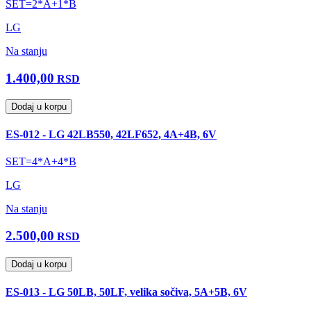
SET=2*A+1*B
LG
Na stanju
1.400,00
RSD
Dodaj u korpu
ES-012 - LG 42LB550, 42LF652, 4A+4B, 6V
SET=4*A+4*B
LG
Na stanju
2.500,00
RSD
Dodaj u korpu
ES-013 - LG 50LB, 50LF, velika sočiva, 5A+5B, 6V