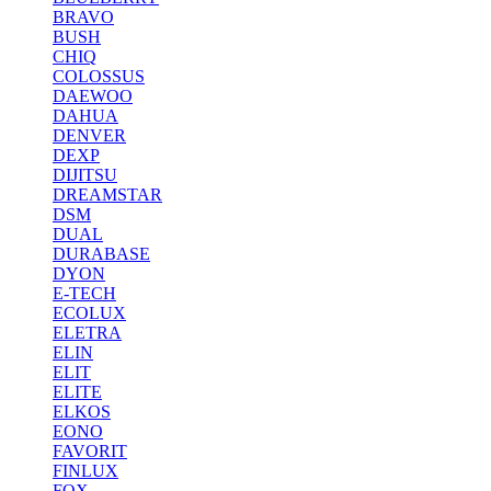
BRAVO
BUSH
CHIQ
COLOSSUS
DAEWOO
DAHUA
DENVER
DEXP
DIJITSU
DREAMSTAR
DSM
DUAL
DURABASE
DYON
E-TECH
ECOLUX
ELETRA
ELIN
ELIT
ELITE
ELKOS
EONO
FAVORIT
FINLUX
FOX