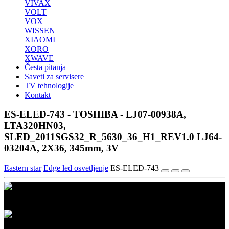
VIVAX
VOLT
VOX
WISSEN
XIAOMI
XORO
XWAVE
Česta pitanja
Saveti za servisere
TV tehnologije
Kontakt
ES-ELED-743 - TOSHIBA - LJ07-00938A,
LTA320HN03,
SLED_2011SGS32_R_5630_36_H1_REV1.0 LJ64-
03204A, 2X36, 345mm, 3V
Eastern star
Edge led osvetljenje
ES-ELED-743
1/3