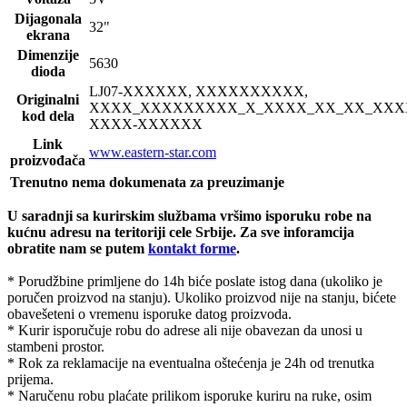
Dijagonala
32"
ekrana
Dimenzije
5630
dioda
LJ07-
XXXXXX, XXXXXXXXXX,
Originalni
XXXX_XXXXXXXXX_X_XXXX_XX_XX_XXX
kod dela
XXXX-XXXXXX
Link
www.eastern-star.com
proizvođača
Trenutno nema dokumenata za preuzimanje
U saradnji sa kurirskim službama vršimo isporuku robe na
kućnu adresu na teritoriji cele Srbije.
Za sve inforamcija
obratite nam se putem
kontakt forme
.
* Porudžbine primljene do 14h biće poslate istog dana (ukoliko je
poručen proizvod na stanju). Ukoliko proizvod nije na stanju, bićete
obavešeteni o vremenu isporuke datog proizvoda.
* Kurir isporučuje robu do adrese ali nije obavezan da unosi u
stambeni prostor.
* Rok za reklamacije na eventualna oštećenja je 24h od trenutka
prijema.
* Naručenu robu plaćate prilikom isporuke kuriru na ruke, osim