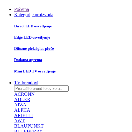
Početna
Kategorije proizvoda
Direct LED osvetljenje
Edge LED osvetljenje
Difuzne pleksiglas ploče
Dodatna oprema
Mini LED TV osvetljenje
TV brendovi
ACRONN
ADLER
AIWA
ALPHA
ARIELLI
AWT
BLAUPUNKT
BLUEBERRY