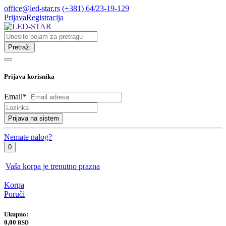
office@led-star.rs
(+381) 64/23-19-129
Prijava
Registracija
Pretraži
Prijava korisnika
Email
*
Prijava na sistem
Nemate nalog?
0
Vaša korpa je trenutno prazna
Korpa
Poruči
Ukupno:
0,00
RSD