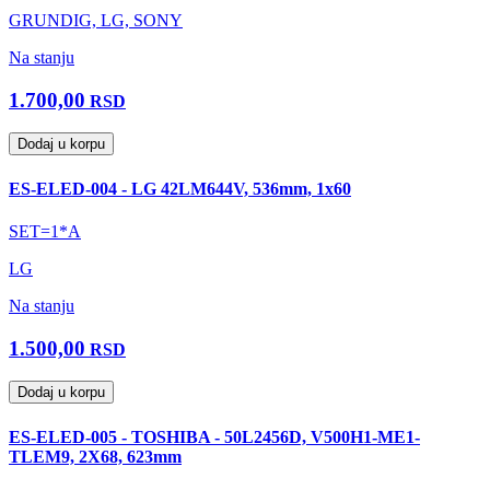
GRUNDIG, LG, SONY
Na stanju
1.700,00
RSD
Dodaj u korpu
ES-ELED-004 - LG 42LM644V, 536mm, 1x60
SET=1*A
LG
Na stanju
1.500,00
RSD
Dodaj u korpu
ES-ELED-005 - TOSHIBA - 50L2456D, V500H1-ME1-
TLEM9, 2X68, 623mm