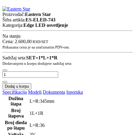
Proizvođač:
Eastern Star
Šifra artikla:
ES-ELED-743
Kategorija:
Edge LED osvetljenje
Na stanju
Cena:
2.600,00
RSD
/SET
Prikazana cena je sa uračunatim PDV-om.
Sadržaj seta:
SET=1*L+1*R
Dodavanjem u korpu dodajete sadržaj seta
Dodaj u korpu
Specifikacija
Modeli
Dokumenta
Isporuka
Dužina
L=R:345mm
štapa
Broj
1L+1R
štapova
Broj dioda
L=R:36
po štapu
Voltaža
3V