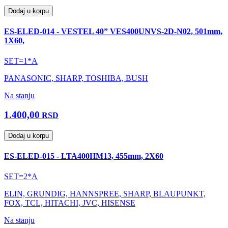
Dodaj u korpu
ES-ELED-014 - VESTEL 40” VES400UNVS-2D-N02, 501mm,
1X60,
SET=1*A
PANASONIC, SHARP, TOSHIBA, BUSH
Na stanju
1.400,00
RSD
Dodaj u korpu
ES-ELED-015 - LTA400HM13, 455mm, 2X60
SET=2*A
ELIN, GRUNDIG, HANNSPREE, SHARP, BLAUPUNKT,
FOX, TCL, HITACHI, JVC, HISENSE
Na stanju