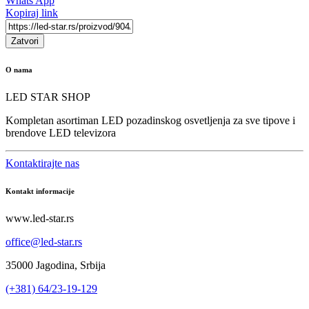
Whats App
Kopiraj link
Zatvori
O nama
LED STAR SHOP
Kompletan asortiman LED pozadinskog osvetljenja za sve tipove i
brendove LED televizora
Kontaktirajte nas
Kontakt informacije
www.led-star.rs
office@led-star.rs
35000 Jagodina, Srbija
(+381) 64/23-19-129