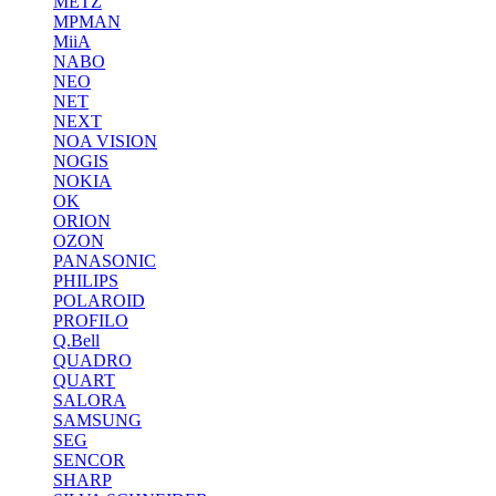
METZ
MPMAN
MiiA
NABO
NEO
NET
NEXT
NOA VISION
NOGIS
NOKIA
OK
ORION
OZON
PANASONIC
PHILIPS
POLAROID
PROFILO
Q.Bell
QUADRO
QUART
SALORA
SAMSUNG
SEG
SENCOR
SHARP