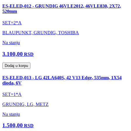
ES-ELED-012 - GRUNDIG 46VLE2012, 46VLE830, 2X72,
520mm
SET=2*A
BLAUPUNKT, GRUNDIG, TOSHIBA
Na stanju
3.100,00
RSD
Dodaj u korpu
ES-ELED-013 - LG 42LA640S, 42 V13 Edge, 535mm, 1X54
dioda, 6V
SET=1*A
GRUNDIG, LG, METZ
Na stanju
1.500,00
RSD