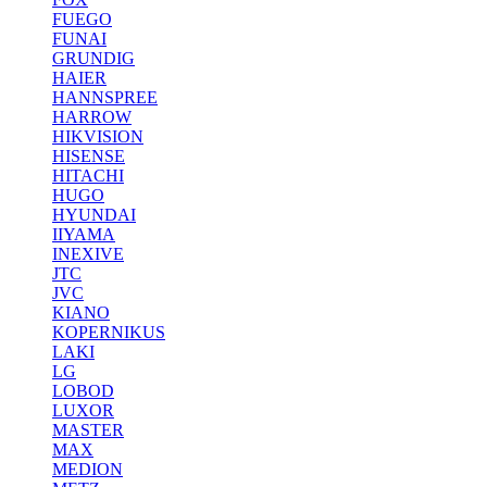
FUEGO
FUNAI
GRUNDIG
HAIER
HANNSPREE
HARROW
HIKVISION
HISENSE
HITACHI
HUGO
HYUNDAI
IIYAMA
INEXIVE
JTC
JVC
KIANO
KOPERNIKUS
LAKI
LG
LOBOD
LUXOR
MASTER
MAX
MEDION