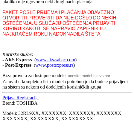
ukoliko nije ugovoren neki drugi nacin placanja.
PAKET POSLE PRIJEMA I PLAĆANJA OBAVEZNO
OTVORITI I PROVERITI DA NIJE DOŠLO DO NEKIH
OŠTEĆENJA. U SLUČAJU OŠTEĆENJA PRIJAVITI
KURIRU KAKO BI SE NAPRAVIO ZAPISNIK I U
NAJKRAĆEM ROKU NADOKNADILA ŠTETA
Kurirske službe:
- AKS Express
(
www.aks-sabac.com
)
-
Post-Express
(
www.postexpress.rs
)
Brza provera za dostupne modele
Za uvid u kompletnu listu modela potrebno je da budete prijavljeni
na sistem sa nekom od dodeljenih korisiničkih grupa
Prijava
|
Registracija
Brend:
TOSHIBA
Modeli:
32RL9
XX, XXXXXXX, XXXXXXX, XXXXXXX,
XXXXXXX, XXXXXXXX, XXXXXXXXX