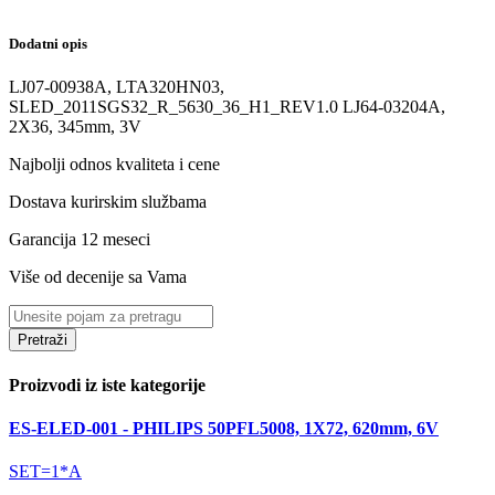
Dodatni opis
LJ07-00938A, LTA320HN03,
SLED_2011SGS32_R_5630_36_H1_REV1.0 LJ64-03204A,
2X36, 345mm, 3V
Najbolji odnos kvaliteta i cene
Dostava kurirskim službama
Garancija 12 meseci
Više od decenije sa Vama
Pretraži
Proizvodi iz iste kategorije
ES-ELED-001 - PHILIPS 50PFL5008, 1X72, 620mm, 6V
SET=1*A