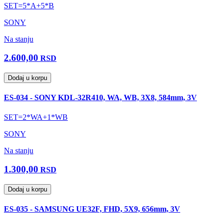
SET=5*A+5*B
SONY
Na stanju
2.600,00
RSD
Dodaj u korpu
ES-034 - SONY KDL-32R410, WA, WB, 3X8, 584mm, 3V
SET=2*WA+1*WB
SONY
Na stanju
1.300,00
RSD
Dodaj u korpu
ES-035 - SAMSUNG UE32F, FHD, 5X9, 656mm, 3V