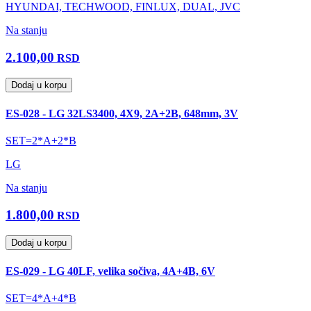
HYUNDAI, TECHWOOD, FINLUX, DUAL, JVC
Na stanju
2.100,00
RSD
Dodaj u korpu
ES-028 - LG 32LS3400, 4X9, 2A+2B, 648mm, 3V
SET=2*A+2*B
LG
Na stanju
1.800,00
RSD
Dodaj u korpu
ES-029 - LG 40LF, velika sočiva, 4A+4B, 6V
SET=4*A+4*B