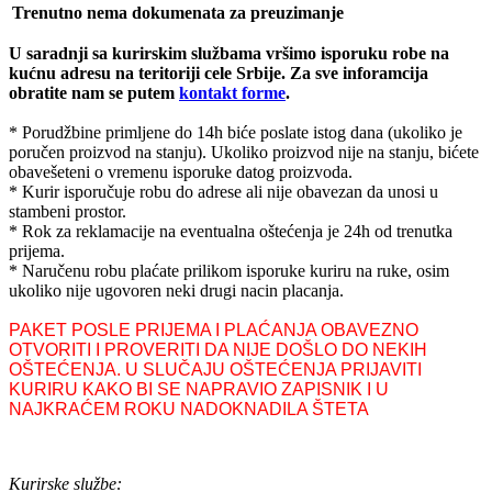
Trenutno nema dokumenata za preuzimanje
U saradnji sa kurirskim službama vršimo isporuku robe na
kućnu adresu na teritoriji cele Srbije.
Za sve inforamcija
obratite nam se putem
kontakt forme
.
* Porudžbine primljene do 14h biće poslate istog dana (ukoliko je
poručen proizvod na stanju). Ukoliko proizvod nije na stanju, bićete
obavešeteni o vremenu isporuke datog proizvoda.
* Kurir isporučuje robu do adrese ali nije obavezan da unosi u
stambeni prostor.
* Rok za reklamacije na eventualna oštećenja je 24h od trenutka
prijema.
* Naručenu robu plaćate prilikom isporuke kuriru na ruke, osim
ukoliko nije ugovoren neki drugi nacin placanja.
PAKET POSLE PRIJEMA I PLAĆANJA OBAVEZNO
OTVORITI I PROVERITI DA NIJE DOŠLO DO NEKIH
OŠTEĆENJA. U SLUČAJU OŠTEĆENJA PRIJAVITI
KURIRU KAKO BI SE NAPRAVIO ZAPISNIK I U
NAJKRAĆEM ROKU NADOKNADILA ŠTETA
Kurirske službe: