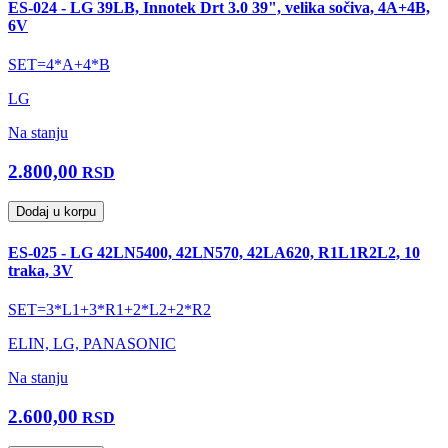
ES-024 - LG 39LB, Innotek Drt 3.0 39", velika sočiva, 4A+4B,
6V
SET=4*A+4*B
LG
Na stanju
2.800,00
RSD
Dodaj u korpu
ES-025 - LG 42LN5400, 42LN570, 42LA620, R1L1R2L2, 10
traka, 3V
SET=3*L1+3*R1+2*L2+2*R2
ELIN, LG, PANASONIC
Na stanju
2.600,00
RSD