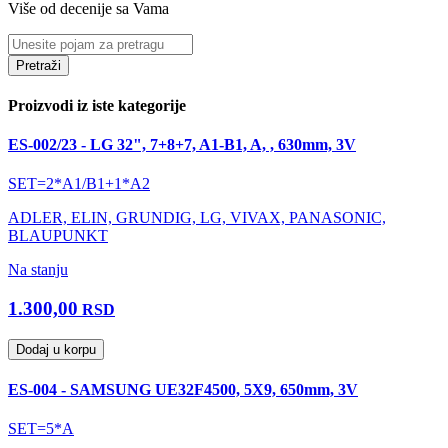
Više od decenije sa Vama
Pretraži
Proizvodi iz iste kategorije
ES-002/23 - LG 32", 7+8+7, A1-B1, A, , 630mm, 3V
SET=2*A1/B1+1*A2
ADLER, ELIN, GRUNDIG, LG, VIVAX, PANASONIC,
BLAUPUNKT
Na stanju
1.300,00
RSD
Dodaj u korpu
ES-004 - SAMSUNG UE32F4500, 5X9, 650mm, 3V
SET=5*A