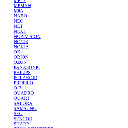
METZ
MPMAN
MiiA
NABO
NEO
NET
NEXT
NOA VISION
NOGIS
NOKIA
OK
ORION
OZON
PANASONIC
PHILIPS
POLAROID
PROFILO
Q.Bell
QUADRO
QUART
SALORA
SAMSUNG
SEG
SENCOR
SHARP