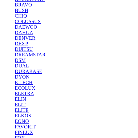
BRAVO
BUSH
CHIQ
COLOSSUS
DAEWOO
DAHUA
DENVER
DEXP
DIJITSU
DREAMSTAR
DSM
DUAL
DURABASE
DYON
E-TECH
ECOLUX
ELETRA
ELIN
ELIT
ELITE
ELKOS
EONO
FAVORIT
FINLUX
FOX