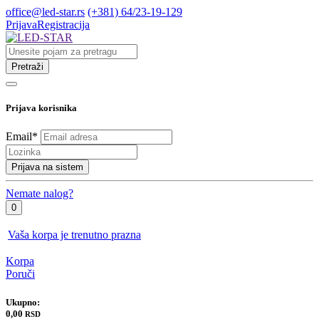
office@led-star.rs
(+381) 64/23-19-129
Prijava
Registracija
Pretraži
Prijava korisnika
Email
*
Prijava na sistem
Nemate nalog?
0
Vaša korpa je trenutno prazna
Korpa
Poruči
Ukupno:
0,00
RSD