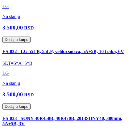
LG
Na stanju
3.500,00
RSD
Dodaj u korpu
ES-032 - LG 55LB, 55LF, velika sočiva, 5A+5B, 10 traka, 6V
SET=5*A+5*B
LG
Na stanju
3.500,00
RSD
Dodaj u korpu
ES-033 - SONY 40R450B, 40R470B, 2013SONY40, 380mm,
5A+5B, 3V