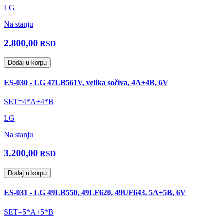
LG
Na stanju
2.800,00
RSD
Dodaj u korpu
ES-030 - LG 47LB561V, velika sočiva, 4A+4B, 6V
SET=4*A+4*B
LG
Na stanju
3.200,00
RSD
Dodaj u korpu
ES-031 - LG 49LB550, 49LF620, 49UF643, 5A+5B, 6V
SET=5*A+5*B