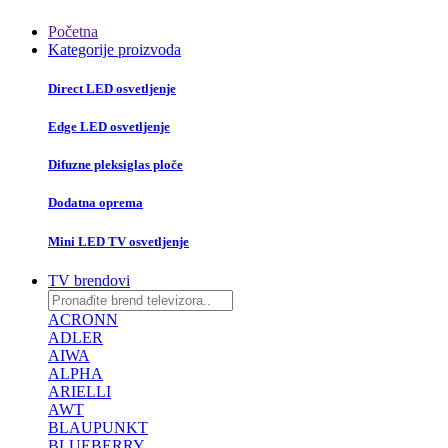
Početna
Kategorije proizvoda
Direct LED osvetljenje
Edge LED osvetljenje
Difuzne pleksiglas ploče
Dodatna oprema
Mini LED TV osvetljenje
TV brendovi
ACRONN
ADLER
AIWA
ALPHA
ARIELLI
AWT
BLAUPUNKT
BLUEBERRY