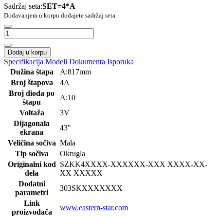
Sadržaj seta:
SET=4*A
Dodavanjem u korpu dodajete sadržaj seta
Dodaj u korpu
Specifikacija
Modeli
Dokumenta
Isporuka
Dužina štapa
A:817mm
Broj štapova
4A
Broj dioda po
A:10
štapu
Voltaža
3V
Dijagonala
43"
ekrana
Veličina sočiva
Mala
Tip sočiva
Okrugla
Originalni kod
SZKK4
XXXX-XXXXXX-XXX XXXX-XX-
dela
XX XXXXX
Dodatni
303SK
XXXXXXX
parametri
Link
www.eastern-star.com
proizvođača