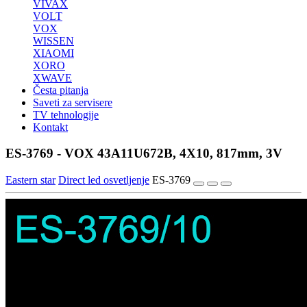
VIVAX
VOLT
VOX
WISSEN
XIAOMI
XORO
XWAVE
Česta pitanja
Saveti za servisere
TV tehnologije
Kontakt
ES-3769 - VOX 43A11U672B, 4X10, 817mm, 3V
Eastern star
Direct led osvetljenje
ES-3769