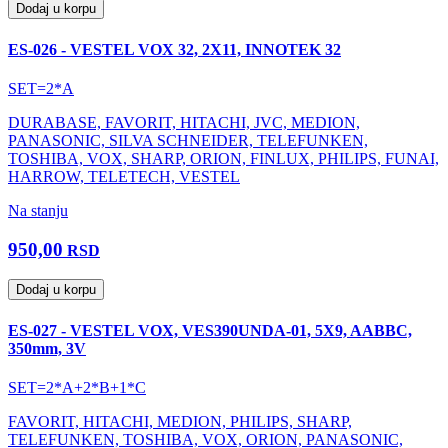
Dodaj u korpu
ES-026 - VESTEL VOX 32, 2X11, INNOTEK 32
SET=2*A
DURABASE, FAVORIT, HITACHI, JVC, MEDION,
PANASONIC, SILVA SCHNEIDER, TELEFUNKEN,
TOSHIBA, VOX, SHARP, ORION, FINLUX, PHILIPS, FUNAI,
HARROW, TELETECH, VESTEL
Na stanju
950,00
RSD
Dodaj u korpu
ES-027 - VESTEL VOX, VES390UNDA-01, 5X9, AABBC,
350mm, 3V
SET=2*A+2*B+1*C
FAVORIT, HITACHI, MEDION, PHILIPS, SHARP,
TELEFUNKEN, TOSHIBA, VOX, ORION, PANASONIC,