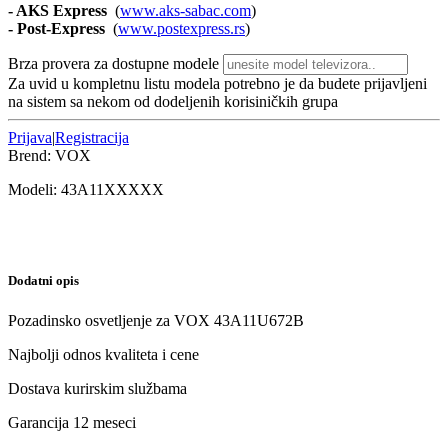
- AKS Express
(
www.aks-sabac.com
)
-
Post-Express
(
www.postexpress.rs
)
Brza provera za dostupne modele
Za uvid u kompletnu listu modela potrebno je da budete prijavljeni
na sistem sa nekom od dodeljenih korisiničkih grupa
Prijava
|
Registracija
Brend:
VOX
Modeli:
43A11
XXXXX
Dodatni opis
Pozadinsko osvetljenje za VOX 43A11U672B
Najbolji odnos kvaliteta i cene
Dostava kurirskim službama
Garancija 12 meseci