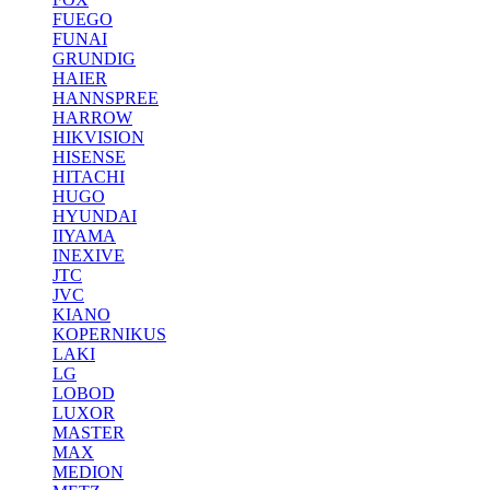
FUEGO
FUNAI
GRUNDIG
HAIER
HANNSPREE
HARROW
HIKVISION
HISENSE
HITACHI
HUGO
HYUNDAI
IIYAMA
INEXIVE
JTC
JVC
KIANO
KOPERNIKUS
LAKI
LG
LOBOD
LUXOR
MASTER
MAX
MEDION