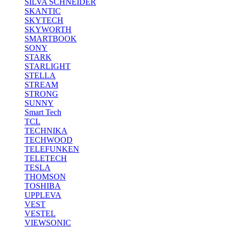
SILVA SCHNEIDER
SKANTIC
SKYTECH
SKYWORTH
SMARTBOOK
SONY
STARK
STARLIGHT
STELLA
STREAM
STRONG
SUNNY
Smart Tech
TCL
TECHNIKA
TECHWOOD
TELEFUNKEN
TELETECH
TESLA
THOMSON
TOSHIBA
UPPLEVA
VEST
VESTEL
VIEWSONIC