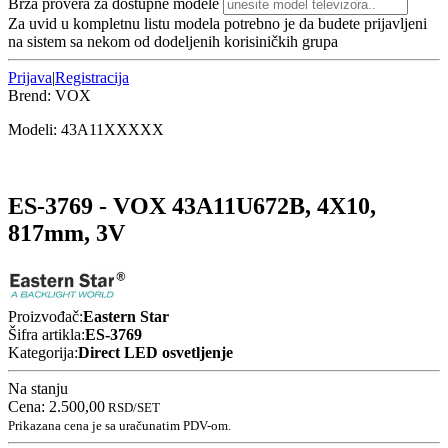
Brza provera za dostupne modele
Za uvid u kompletnu listu modela potrebno je da budete prijavljeni
na sistem sa nekom od dodeljenih korisiničkih grupa
Prijava
|
Registracija
Brend:
VOX
Modeli:
43A11
XXXXX
ES-3769 - VOX 43A11U672B, 4X10,
817mm, 3V
Proizvođač:
Eastern Star
Šifra artikla:
ES-3769
Kategorija:
Direct LED osvetljenje
Na stanju
Cena:
2.500,00
RSD
/SET
Prikazana cena je sa uračunatim PDV-om.