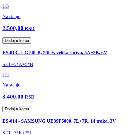
LG
Na stanju
2.500,00
RSD
Dodaj u korpu
ES-013 - LG 50LB, 50LF, velika sočiva, 5A+5B, 6V
SET=5*A+5*B
LG
Na stanju
3.400,00
RSD
Dodaj u korpu
ES-014 - SAMSUNG UE39F5000, 7L+7R, 14 traka, 3V
SET=7*R+7*L