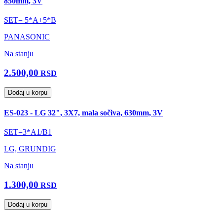
850mm, 3V
SET= 5*A+5*B
PANASONIC
Na stanju
2.500,00
RSD
Dodaj u korpu
ES-023 - LG 32", 3X7, mala sočiva, 630mm, 3V
SET=3*A1/B1
LG, GRUNDIG
Na stanju
1.300,00
RSD
Dodaj u korpu