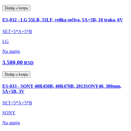
Dodaj u korpu
ES-032 - LG 55LB, 55LF, velika sočiva, 5A+5B, 10 traka, 6V
SET=5*A+5*B
LG
Na stanju
3.500,00
RSD
Dodaj u korpu
ES-033 - SONY 40R450B, 40R470B, 2013SONY40, 380mm,
5A+5B, 3V
SET=5*A+5*B
SONY
Na stanju