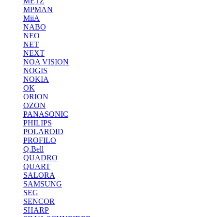
METZ
MPMAN
MiiA
NABO
NEO
NET
NEXT
NOA VISION
NOGIS
NOKIA
OK
ORION
OZON
PANASONIC
PHILIPS
POLAROID
PROFILO
Q.Bell
QUADRO
QUART
SALORA
SAMSUNG
SEG
SENCOR
SHARP