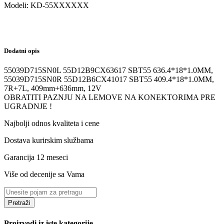
Modeli:
KD-55
XXXXXX
Dodatni opis
55039D715SN0L 55D12B9CX63617 SBT55 636.4*18*1.0MM,
55039D715SN0R 55D12B6CX41017 SBT55 409.4*18*1.0MM,
7R+7L, 409mm+636mm, 12V
OBRATITI PAZNJU NA LEMOVE NA KONEKTORIMA PRE
UGRADNJE !
Najbolji odnos kvaliteta i cene
Dostava kurirskim službama
Garancija 12 meseci
Više od decenije sa Vama
Pretraži
Proizvodi iz iste kategorije