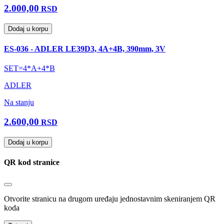
2.000,00
RSD
Dodaj u korpu
ES-036 - ADLER LE39D3, 4A+4B, 390mm, 3V
SET=4*A+4*B
ADLER
Na stanju
2.600,00
RSD
Dodaj u korpu
QR kod stranice
Otvorite stranicu na drugom uređaju jednostavnim skeniranjem QR
koda