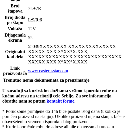
Broj
7L+7R
štapova
Broj dioda
L:9/R:6
po štapu
Voltaža
12V
Dijagonala
55"
ekrana
55039
XXXXXXXX XXXXXXXXXXXXXX
Originalni
XXXXX XXX.X*XX*X.XXX,
kod dela
XXXXXXXXXXXXX XXXXXXXXXXXXXX
XXXXX XXX.X*XX*X.XXX
Link
www.eastern-star.com
proizvođača
Trenutno nema dokumenata za preuzimanje
U saradnji sa kurirskim službama vršimo isporuku robe na
kućnu adresu na teritoriji cele Srbije.
Za sve inforamcija
obratite nam se putem
kontakt forme
.
* Porudžbine primljene do 14h biće poslate istog dana (ukoliko je
poručen proizvod na stanju). Ukoliko proizvod nije na stanju, bićete
obavešeteni o vremenu isporuke datog proizvoda.
* Kurir isporučuje robu do adrese ali nije obavezan da unosi u