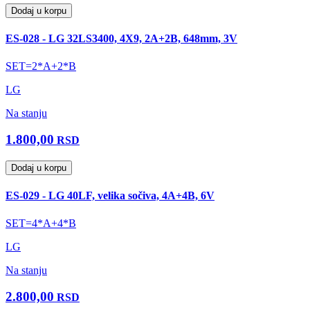
Dodaj u korpu
ES-028 - LG 32LS3400, 4X9, 2A+2B, 648mm, 3V
SET=2*A+2*B
LG
Na stanju
1.800,00
RSD
Dodaj u korpu
ES-029 - LG 40LF, velika sočiva, 4A+4B, 6V
SET=4*A+4*B
LG
Na stanju
2.800,00
RSD