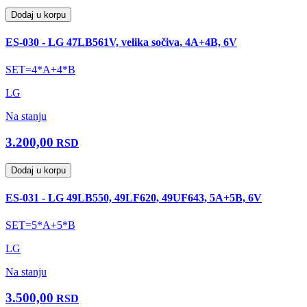
Dodaj u korpu
ES-030 - LG 47LB561V, velika sočiva, 4A+4B, 6V
SET=4*A+4*B
LG
Na stanju
3.200,00
RSD
Dodaj u korpu
ES-031 - LG 49LB550, 49LF620, 49UF643, 5A+5B, 6V
SET=5*A+5*B
LG
Na stanju
3.500,00
RSD