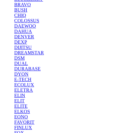
BRAVO
BUSH
CHIQ
COLOSSUS
DAEWOO
DAHUA
DENVER
DEXP
DIJITSU
DREAMSTAR
DSM
DUAL
DURABASE
DYON
E-TECH
ECOLUX
ELETRA
ELIN
ELIT
ELITE
ELKOS
EONO
FAVORIT
FINLUX
FOX