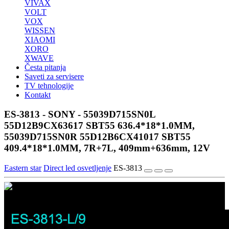
VIVAX
VOLT
VOX
WISSEN
XIAOMI
XORO
XWAVE
Česta pitanja
Saveti za servisere
TV tehnologije
Kontakt
ES-3813 - SONY - 55039D715SN0L
55D12B9CX63617 SBT55 636.4*18*1.0MM,
55039D715SN0R 55D12B6CX41017 SBT55
409.4*18*1.0MM, 7R+7L, 409mm+636mm, 12V
Eastern star
Direct led osvetljenje
ES-3813
1/3