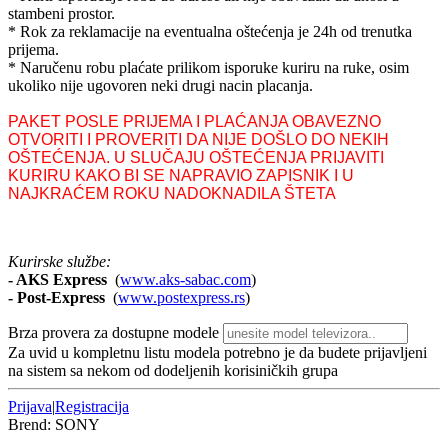
stambeni prostor.
* Rok za reklamacije na eventualna oštećenja je 24h od trenutka
prijema.
* Naručenu robu plaćate prilikom isporuke kuriru na ruke, osim
ukoliko nije ugovoren neki drugi nacin placanja.
PAKET POSLE PRIJEMA I PLAĆANJA OBAVEZNO
OTVORITI I PROVERITI DA NIJE DOŠLO DO NEKIH
OŠTEĆENJA. U SLUČAJU OŠTEĆENJA PRIJAVITI
KURIRU KAKO BI SE NAPRAVIO ZAPISNIK I U
NAJKRAĆEM ROKU NADOKNADILA ŠTETA
Kurirske službe:
- AKS Express
(
www.aks-sabac.com
)
-
Post-Express
(
www.postexpress.rs
)
Brza provera za dostupne modele
Za uvid u kompletnu listu modela potrebno je da budete prijavljeni
na sistem sa nekom od dodeljenih korisiničkih grupa
Prijava
|
Registracija
Brend:
SONY