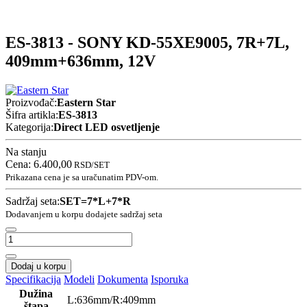
ES-3813 - SONY KD-55XE9005, 7R+7L,
409mm+636mm, 12V
Proizvođač:
Eastern Star
Šifra artikla:
ES-3813
Kategorija:
Direct LED osvetljenje
Na stanju
Cena:
6.400,00
RSD
/SET
Prikazana cena je sa uračunatim PDV-om.
Sadržaj seta:
SET=7*L+7*R
Dodavanjem u korpu dodajete sadržaj seta
Dodaj u korpu
Specifikacija
Modeli
Dokumenta
Isporuka
Dužina
L:636mm/R:409mm
štapa