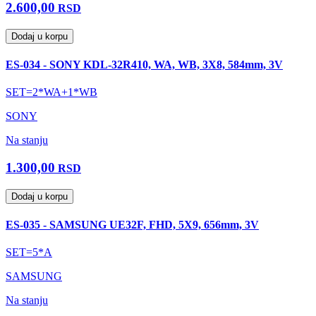
2.600,00
RSD
Dodaj u korpu
ES-034 - SONY KDL-32R410, WA, WB, 3X8, 584mm, 3V
SET=2*WA+1*WB
SONY
Na stanju
1.300,00
RSD
Dodaj u korpu
ES-035 - SAMSUNG UE32F, FHD, 5X9, 656mm, 3V
SET=5*A
SAMSUNG
Na stanju