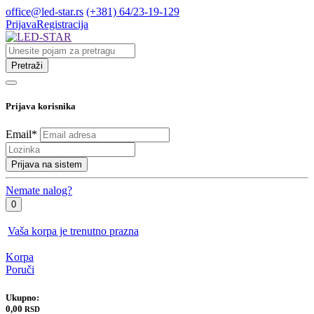
office@led-star.rs
(+381) 64/23-19-129
Prijava
Registracija
Pretraži
Prijava korisnika
Email
*
Prijava na sistem
Nemate nalog?
0
Vaša korpa je trenutno prazna
Korpa
Poruči
Ukupno:
0,00
RSD