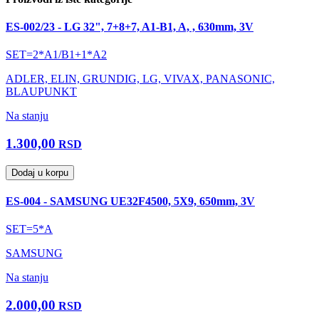
ES-002/23 - LG 32", 7+8+7, A1-B1, A, , 630mm, 3V
SET=2*A1/B1+1*A2
ADLER, ELIN, GRUNDIG, LG, VIVAX, PANASONIC,
BLAUPUNKT
Na stanju
1.300,00
RSD
Dodaj u korpu
ES-004 - SAMSUNG UE32F4500, 5X9, 650mm, 3V
SET=5*A
SAMSUNG
Na stanju
2.000,00
RSD