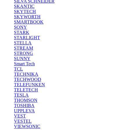
SILVA SCHNEIDER
SKANTIC
SKYTECH
SKYWORTH
SMARTBOOK
SONY
STARK
STARLIGHT
STELLA
STREAM
STRONG
SUNNY
Smart Tech
TCL
TECHNIKA
TECHWOOD
TELEFUNKEN
TELETECH
TESLA
THOMSON
TOSHIBA
UPPLEVA
VEST
VESTEL
VIEWSONIC