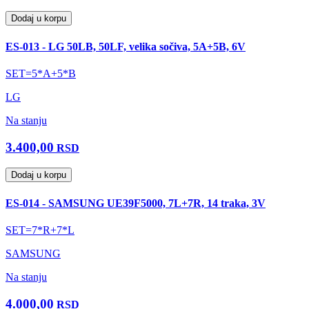
Dodaj u korpu
ES-013 - LG 50LB, 50LF, velika sočiva, 5A+5B, 6V
SET=5*A+5*B
LG
Na stanju
3.400,00
RSD
Dodaj u korpu
ES-014 - SAMSUNG UE39F5000, 7L+7R, 14 traka, 3V
SET=7*R+7*L
SAMSUNG
Na stanju
4.000,00
RSD