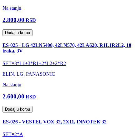
Na stanju
2.800,00
RSD
Dodaj u korpu
ES-025 - LG 42LN5400, 42LN570, 42LA620, R1L1R2L2, 10
traka, 3V
SET=3*L1+3*R1+2*L2+2*R2
ELIN, LG, PANASONIC
Na stanju
2.600,00
RSD
Dodaj u korpu
ES-026 - VESTEL VOX 32, 2X11, INNOTEK 32
SET=2*A