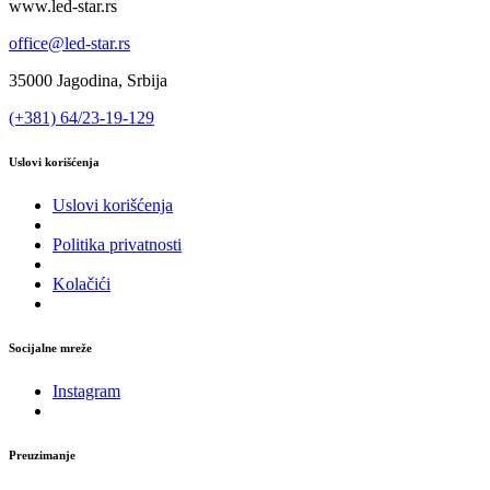
www.led-star.rs
office@led-star.rs
35000 Jagodina, Srbija
(+381) 64/23-19-129
Uslovi korišćenja
Uslovi korišćenja
Politika privatnosti
Kolačići
Socijalne mreže
Instagram
Preuzimanje