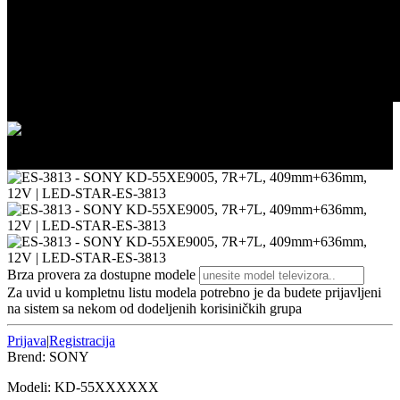
2/3
3/3
Brza provera za dostupne modele
Za uvid u kompletnu listu modela potrebno je da budete prijavljeni
na sistem sa nekom od dodeljenih korisiničkih grupa
Prijava
|
Registracija
Brend:
SONY
Modeli:
KD-55
XXXXXX