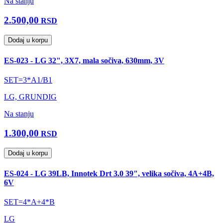
Na stanju
2.500,00
RSD
Dodaj u korpu
ES-023 - LG 32", 3X7, mala sočiva, 630mm, 3V
SET=3*A1/B1
LG, GRUNDIG
Na stanju
1.300,00
RSD
Dodaj u korpu
ES-024 - LG 39LB, Innotek Drt 3.0 39", velika sočiva, 4A+4B,
6V
SET=4*A+4*B
LG