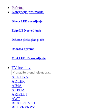
Početna
Kategorije proizvoda
Direct LED osvetljenje
Edge LED osvetljenje
Difuzne pleksiglas ploče
Dodatna oprema
Mini LED TV osvetljenje
TV brendovi
ACRONN
ADLER
AIWA
ALPHA
ARIELLI
AWT
BLAUPUNKT
BLUEBERRY