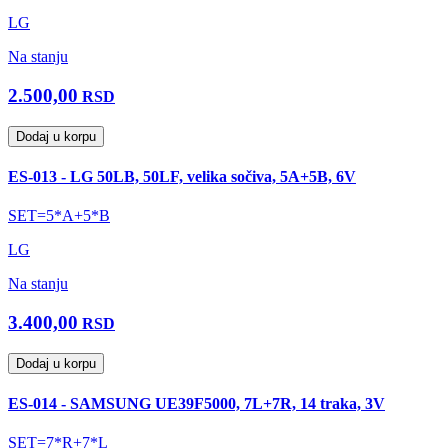
LG
Na stanju
2.500,00
RSD
Dodaj u korpu
ES-013 - LG 50LB, 50LF, velika sočiva, 5A+5B, 6V
SET=5*A+5*B
LG
Na stanju
3.400,00
RSD
Dodaj u korpu
ES-014 - SAMSUNG UE39F5000, 7L+7R, 14 traka, 3V
SET=7*R+7*L