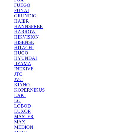
FUEGO
FUNAI
GRUNDIG
HAIER
HANNSPREE
HARROW
HIKVISION
HISENSE
HITACHI
HUGO
HYUNDAI
IIYAMA
INEXIVE
JTC
JVC
KIANO
KOPERNIKUS
LAKI
LG
LOBOD
LUXOR
MASTER
MAX
MEDION