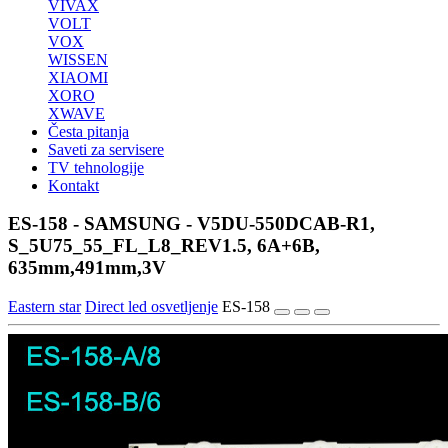
VIVAX
VOLT
VOX
WISSEN
XIAOMI
XORO
XWAVE
Česta pitanja
Saveti za servisere
TV tehnologije
Kontakt
ES-158 - SAMSUNG - V5DU-550DCAB-R1,
S_5U75_55_FL_L8_REV1.5, 6A+6B,
635mm,491mm,3V
Eastern star
Direct led osvetljenje
ES-158