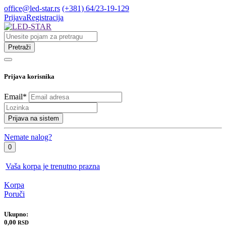
office@led-star.rs
(+381) 64/23-19-129
Prijava
Registracija
Pretraži
Prijava korisnika
Email
*
Prijava na sistem
Nemate nalog?
0
Vaša korpa je trenutno prazna
Korpa
Poruči
Ukupno:
0,00
RSD