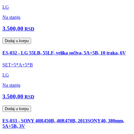
LG
Na stanju
3.500,00
RSD
Dodaj u korpu
ES-032 - LG 55LB, 55LF, velika sočiva, 5A+5B, 10 traka, 6V
SET=5*A+5*B
LG
Na stanju
3.500,00
RSD
Dodaj u korpu
ES-033 - SONY 40R450B, 40R470B, 2013SONY40, 380mm,
5A+5B, 3V