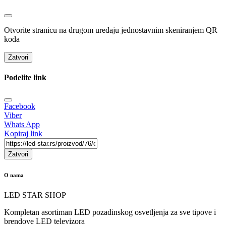
Otvorite stranicu na drugom uređaju jednostavnim skeniranjem QR
koda
Zatvori
Podelite link
Facebook
Viber
Whats App
Kopiraj link
Zatvori
O nama
LED STAR SHOP
Kompletan asortiman LED pozadinskog osvetljenja za sve tipove i
brendove LED televizora