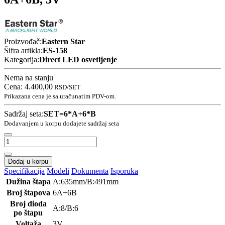
Proizvođač:
Eastern Star
Šifra artikla:
ES-158
Kategorija:
Direct LED osvetljenje
Nema na stanju
Cena:
4.400,00
RSD
/SET
Prikazana cena je sa uračunatim PDV-om.
Sadržaj seta:
SET=6*A+6*B
Dodavanjem u korpu dodajete sadržaj seta
Dodaj u korpu
Specifikacija
Modeli
Dokumenta
Isporuka
Dužina štapa
A:635mm/B:491mm
Broj štapova
6A+6B
Broj dioda
A:8/B:6
po štapu
Voltaža
3V