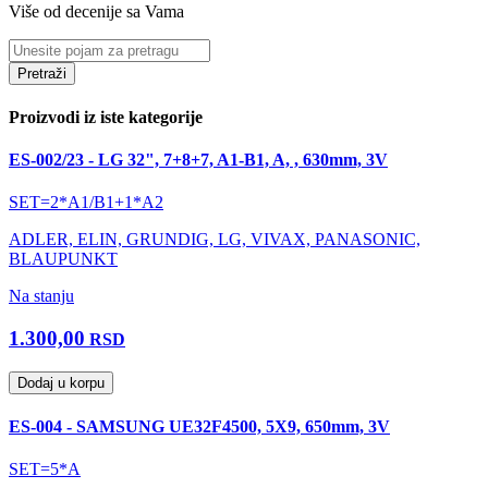
Više od decenije sa Vama
Pretraži
Proizvodi iz iste kategorije
ES-002/23 - LG 32", 7+8+7, A1-B1, A, , 630mm, 3V
SET=2*A1/B1+1*A2
ADLER, ELIN, GRUNDIG, LG, VIVAX, PANASONIC,
BLAUPUNKT
Na stanju
1.300,00
RSD
Dodaj u korpu
ES-004 - SAMSUNG UE32F4500, 5X9, 650mm, 3V
SET=5*A