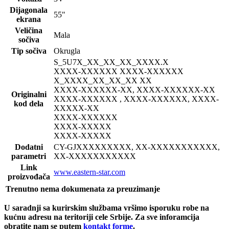
Dijagonala
55"
ekrana
Veličina
Mala
sočiva
Tip sočiva
Okrugla
S_5U7
X_XX_XX_XX_XXXX.X
XXXX-XXXXXX XXXX-XXXXXX
X_XXXX_XX_XX_XX XX
XXXX-XXXXXX-XX, XXXX-XXXXXX-XX
Originalni
XXXX-XXXXXX , XXXX-XXXXXX, XXXX-
kod dela
XXXXX-XX
XXXX-XXXXXX
XXXX-XXXXX
XXXX-XXXXX
Dodatni
CY-GJ
XXXXXXXXX, XX-XXXXXXXXXXX,
parametri
XX-XXXXXXXXXXX
Link
www.eastern-star.com
proizvođača
Trenutno nema dokumenata za preuzimanje
U saradnji sa kurirskim službama vršimo isporuku robe na
kućnu adresu na teritoriji cele Srbije.
Za sve inforamcija
obratite nam se putem
kontakt forme
.