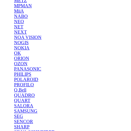
METZ
MPMAN
MiiA
NABO
NEO
NET
NEXT
NOA VISION
NOGIS
NOKIA
OK
ORION
OZON
PANASONIC
PHILIPS
POLAROID
PROFILO
Q.Bell
QUADRO
QUART
SALORA
SAMSUNG
SEG
SENCOR
SHARP