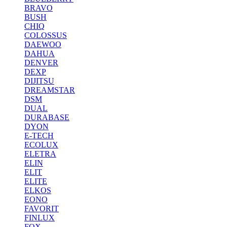
BRAVO
BUSH
CHIQ
COLOSSUS
DAEWOO
DAHUA
DENVER
DEXP
DIJITSU
DREAMSTAR
DSM
DUAL
DURABASE
DYON
E-TECH
ECOLUX
ELETRA
ELIN
ELIT
ELITE
ELKOS
EONO
FAVORIT
FINLUX
FOX