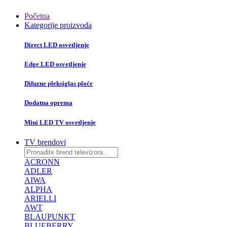
Početna
Kategorije proizvoda
Direct LED osvetljenje
Edge LED osvetljenje
Difuzne pleksiglas ploče
Dodatna oprema
Mini LED TV osvetljenje
TV brendovi
ACRONN
ADLER
AIWA
ALPHA
ARIELLI
AWT
BLAUPUNKT
BLUEBERRY