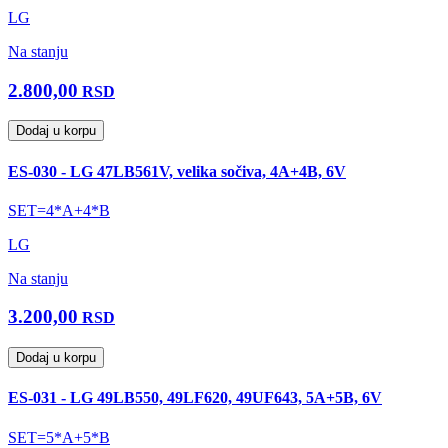
LG
Na stanju
2.800,00
RSD
Dodaj u korpu
ES-030 - LG 47LB561V, velika sočiva, 4A+4B, 6V
SET=4*A+4*B
LG
Na stanju
3.200,00
RSD
Dodaj u korpu
ES-031 - LG 49LB550, 49LF620, 49UF643, 5A+5B, 6V
SET=5*A+5*B