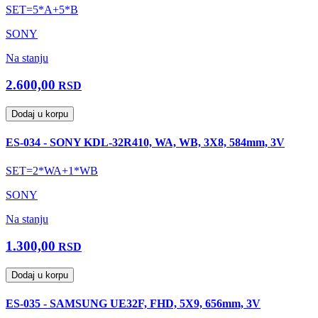
SET=5*A+5*B
SONY
Na stanju
2.600,00
RSD
Dodaj u korpu
ES-034 - SONY KDL-32R410, WA, WB, 3X8, 584mm, 3V
SET=2*WA+1*WB
SONY
Na stanju
1.300,00
RSD
Dodaj u korpu
ES-035 - SAMSUNG UE32F, FHD, 5X9, 656mm, 3V