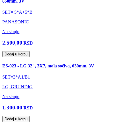
850mm, 3V
SET= 5*A+5*B
PANASONIC
Na stanju
2.500,00
RSD
Dodaj u korpu
ES-023 - LG 32", 3X7, mala sočiva, 630mm, 3V
SET=3*A1/B1
LG, GRUNDIG
Na stanju
1.300,00
RSD
Dodaj u korpu