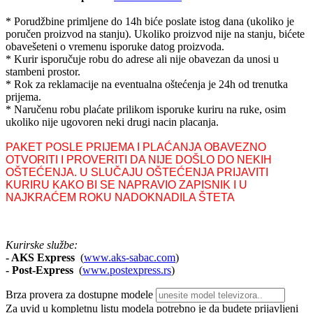
* Porudžbine primljene do 14h biće poslate istog dana (ukoliko je
poručen proizvod na stanju). Ukoliko proizvod nije na stanju, bićete
obavešeteni o vremenu isporuke datog proizvoda.
* Kurir isporučuje robu do adrese ali nije obavezan da unosi u
stambeni prostor.
* Rok za reklamacije na eventualna oštećenja je 24h od trenutka
prijema.
* Naručenu robu plaćate prilikom isporuke kuriru na ruke, osim
ukoliko nije ugovoren neki drugi nacin placanja.
PAKET POSLE PRIJEMA I PLAĆANJA OBAVEZNO
OTVORITI I PROVERITI DA NIJE DOŠLO DO NEKIH
OŠTEĆENJA. U SLUČAJU OŠTEĆENJA PRIJAVITI
KURIRU KAKO BI SE NAPRAVIO ZAPISNIK I U
NAJKRAĆEM ROKU NADOKNADILA ŠTETA
Kurirske službe:
- AKS Express
(
www.aks-sabac.com
)
-
Post-Express
(
www.postexpress.rs
)
Brza provera za dostupne modele
Za uvid u kompletnu listu modela potrebno je da budete prijavljeni