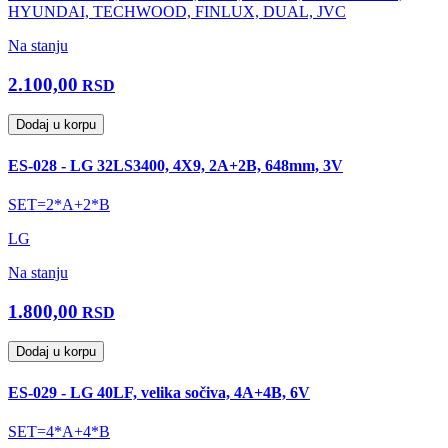
HYUNDAI, TECHWOOD, FINLUX, DUAL, JVC
Na stanju
2.100,00
RSD
Dodaj u korpu
ES-028 - LG 32LS3400, 4X9, 2A+2B, 648mm, 3V
SET=2*A+2*B
LG
Na stanju
1.800,00
RSD
Dodaj u korpu
ES-029 - LG 40LF, velika sočiva, 4A+4B, 6V
SET=4*A+4*B