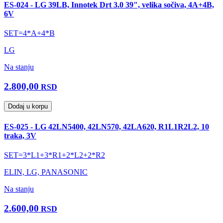
ES-024 - LG 39LB, Innotek Drt 3.0 39", velika sočiva, 4A+4B,
6V
SET=4*A+4*B
LG
Na stanju
2.800,00
RSD
Dodaj u korpu
ES-025 - LG 42LN5400, 42LN570, 42LA620, R1L1R2L2, 10
traka, 3V
SET=3*L1+3*R1+2*L2+2*R2
ELIN, LG, PANASONIC
Na stanju
2.600,00
RSD