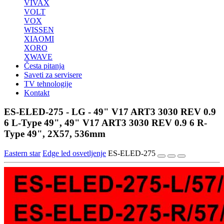
VIVAX
VOLT
VOX
WISSEN
XIAOMI
XORO
XWAVE
Česta pitanja
Saveti za servisere
TV tehnologije
Kontakt
ES-ELED-275 - LG - 49" V17 ART3 3030 REV 0.9
6 L-Type 49", 49" V17 ART3 3030 REV 0.9 6 R-
Type 49", 2X57, 536mm
Eastern star
Edge led osvetljenje
ES-ELED-275