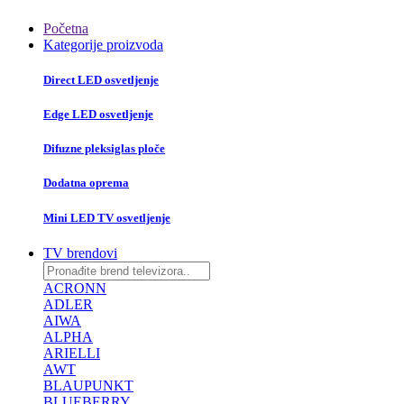
Početna
Kategorije proizvoda
Direct LED osvetljenje
Edge LED osvetljenje
Difuzne pleksiglas ploče
Dodatna oprema
Mini LED TV osvetljenje
TV brendovi
ACRONN
ADLER
AIWA
ALPHA
ARIELLI
AWT
BLAUPUNKT
BLUEBERRY