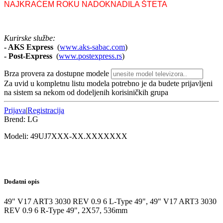
NAJKRAĆEM ROKU NADOKNADILA ŠTETA
Kurirske službe:
- AKS Express
(
www.aks-sabac.com
)
-
Post-Express
(
www.postexpress.rs
)
Brza provera za dostupne modele
Za uvid u kompletnu listu modela potrebno je da budete prijavljeni
na sistem sa nekom od dodeljenih korisiničkih grupa
Prijava
|
Registracija
Brend:
LG
Modeli:
49UJ7
XXX-XX.XXXXXXX
Dodatni opis
49" V17 ART3 3030 REV 0.9 6 L-Type 49", 49" V17 ART3 3030
REV 0.9 6 R-Type 49", 2X57, 536mm