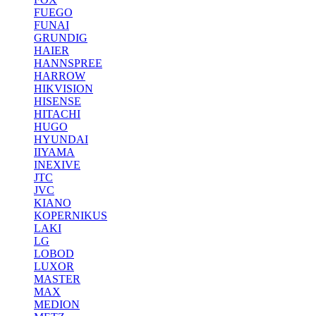
FUEGO
FUNAI
GRUNDIG
HAIER
HANNSPREE
HARROW
HIKVISION
HISENSE
HITACHI
HUGO
HYUNDAI
IIYAMA
INEXIVE
JTC
JVC
KIANO
KOPERNIKUS
LAKI
LG
LOBOD
LUXOR
MASTER
MAX
MEDION