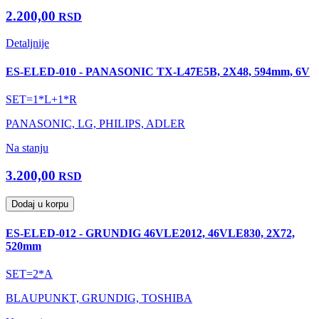
2.200,00
RSD
Detaljnije
ES-ELED-010 - PANASONIC TX-L47E5B, 2X48, 594mm, 6V
SET=1*L+1*R
PANASONIC, LG, PHILIPS, ADLER
Na stanju
3.200,00
RSD
Dodaj u korpu
ES-ELED-012 - GRUNDIG 46VLE2012, 46VLE830, 2X72,
520mm
SET=2*A
BLAUPUNKT, GRUNDIG, TOSHIBA