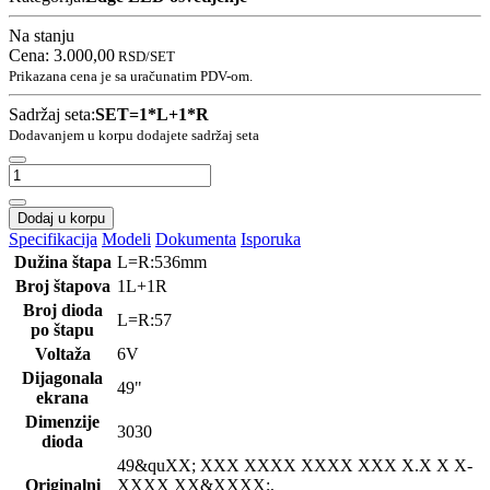
Na stanju
Cena:
3.000,00
RSD
/SET
Prikazana cena je sa uračunatim PDV-om.
Sadržaj seta:
SET=1*L+1*R
Dodavanjem u korpu dodajete sadržaj seta
Dodaj u korpu
Specifikacija
Modeli
Dokumenta
Isporuka
Dužina štapa
L=R:536mm
Broj štapova
1L+1R
Broj dioda
L=R:57
po štapu
Voltaža
6V
Dijagonala
49"
ekrana
Dimenzije
3030
dioda
49&qu
XX; XXX XXXX XXXX XXX X.X X X-
Originalni
XXXX XX&XXXX;,