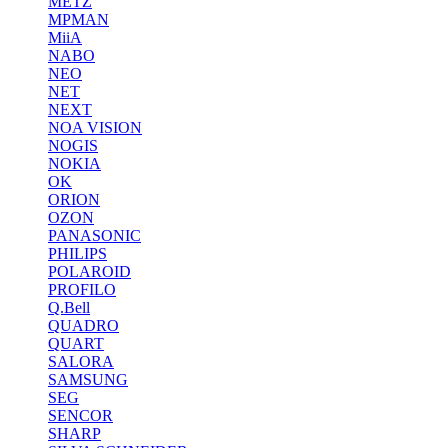
METZ
MPMAN
MiiA
NABO
NEO
NET
NEXT
NOA VISION
NOGIS
NOKIA
OK
ORION
OZON
PANASONIC
PHILIPS
POLAROID
PROFILO
Q.Bell
QUADRO
QUART
SALORA
SAMSUNG
SEG
SENCOR
SHARP