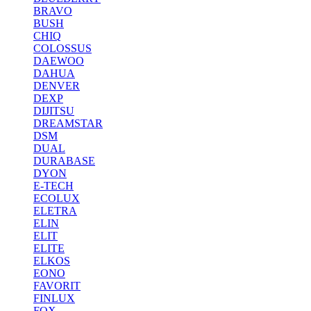
BRAVO
BUSH
CHIQ
COLOSSUS
DAEWOO
DAHUA
DENVER
DEXP
DIJITSU
DREAMSTAR
DSM
DUAL
DURABASE
DYON
E-TECH
ECOLUX
ELETRA
ELIN
ELIT
ELITE
ELKOS
EONO
FAVORIT
FINLUX
FOX