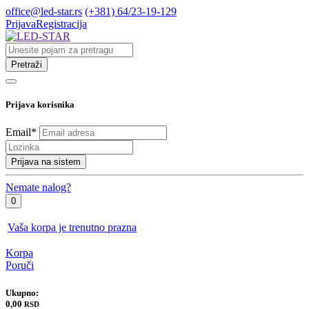
office@led-star.rs
(+381) 64/23-19-129
Prijava
Registracija
Pretraži
Prijava korisnika
Email
*
Prijava na sistem
Nemate nalog?
0
Vaša korpa je trenutno prazna
Korpa
Poruči
Ukupno:
0,00
RSD