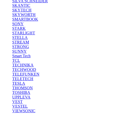
SILVA SCHNEIDER
SKANTIC
SKYTECH
SKYWORTH
SMARTBOOK
SONY
STARK
STARLIGHT
STELLA
STREAM
STRONG
SUNNY
Smart Tech
TCL
TECHNIKA
TECHWOOD
TELEFUNKEN
TELETECH
TESLA
THOMSON
TOSHIBA
UPPLEVA
VEST
VESTEL
VIEWSONIC