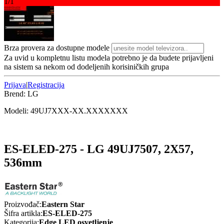
1/1
Brza provera za dostupne modele
Za uvid u kompletnu listu modela potrebno je da budete prijavljeni
na sistem sa nekom od dodeljenih korisiničkih grupa
Prijava
|
Registracija
Brend:
LG
Modeli:
49UJ7
XXX-XX.XXXXXXX
ES-ELED-275 - LG 49UJ7507, 2X57,
536mm
Proizvođač:
Eastern Star
Šifra artikla:
ES-ELED-275
Kategorija:
Edge LED osvetljenje