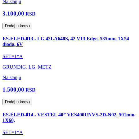
Na stanju
3.100,00
RSD
Dodaj u korpu
ES-ELED-013 - LG 42LA640S, 42 V13 Edge, 535mm, 1X54
dioda, 6V
SET=1*A
GRUNDIG, LG, METZ
Na stanju
1.500,00
RSD
Dodaj u korpu
ES-ELED-014 - VESTEL 40” VES400UNVS-2D-N02, 501mm,
1X60,
SET=1*A