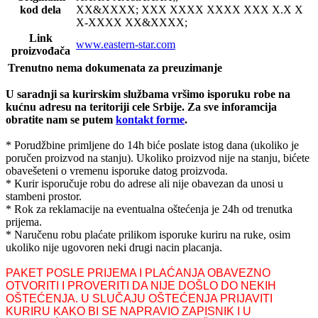
kod dela
XX&XXXX; XXX XXXX XXXX XXX X.X X
X-XXXX XX&XXXX;
Link
www.eastern-star.com
proizvođača
Trenutno nema dokumenata za preuzimanje
U saradnji sa kurirskim službama vršimo isporuku robe na
kućnu adresu na teritoriji cele Srbije.
Za sve inforamcija
obratite nam se putem
kontakt forme
.
* Porudžbine primljene do 14h biće poslate istog dana (ukoliko je
poručen proizvod na stanju). Ukoliko proizvod nije na stanju, bićete
obavešeteni o vremenu isporuke datog proizvoda.
* Kurir isporučuje robu do adrese ali nije obavezan da unosi u
stambeni prostor.
* Rok za reklamacije na eventualna oštećenja je 24h od trenutka
prijema.
* Naručenu robu plaćate prilikom isporuke kuriru na ruke, osim
ukoliko nije ugovoren neki drugi nacin placanja.
PAKET POSLE PRIJEMA I PLAĆANJA OBAVEZNO
OTVORITI I PROVERITI DA NIJE DOŠLO DO NEKIH
OŠTEĆENJA. U SLUČAJU OŠTEĆENJA PRIJAVITI
KURIRU KAKO BI SE NAPRAVIO ZAPISNIK I U