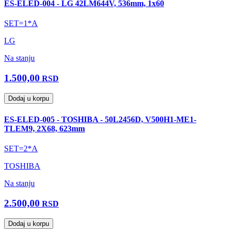
ES-ELED-004 - LG 42LM644V, 536mm, 1x60
SET=1*A
LG
Na stanju
1.500,00
RSD
Dodaj u korpu
ES-ELED-005 - TOSHIBA - 50L2456D, V500H1-ME1-
TLEM9, 2X68, 623mm
SET=2*A
TOSHIBA
Na stanju
2.500,00
RSD
Dodaj u korpu