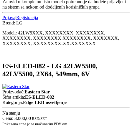
Za uvid u kompletnu listu modela potrebno je da budete prijavljeni
na sistem sa nekom od dodeljenih korisiničkih grupa
Prijava
|
Registracija
Brend:
LG
Modeli:
42LW5
XXX, XXXXXXXX, XXXXXXXX,
XXXXXXXX, XXXXXXXX XXXXXXXX, XXXXXXX,
XXXXXXXX, XXXXXXXX-XX.XXXXXXX
ES-ELED-082 - LG 42LW5500,
42LV5500, 2X64, 549mm, 6V
Proizvođač:
Eastern Star
Šifra artikla:
ES-ELED-082
Kategorija:
Edge LED osvetljenje
Na stanju
Cena:
3.000,00
RSD
/SET
Prikazana cena je sa uračunatim PDV-om.