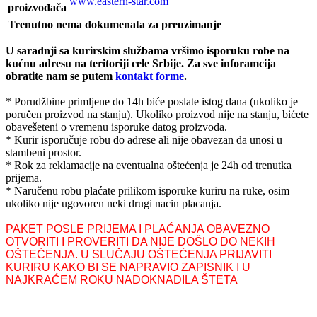
www.eastern-star.com
proizvođača
Trenutno nema dokumenata za preuzimanje
U saradnji sa kurirskim službama vršimo isporuku robe na
kućnu adresu na teritoriji cele Srbije.
Za sve inforamcija
obratite nam se putem
kontakt forme
.
* Porudžbine primljene do 14h biće poslate istog dana (ukoliko je
poručen proizvod na stanju). Ukoliko proizvod nije na stanju, bićete
obavešeteni o vremenu isporuke datog proizvoda.
* Kurir isporučuje robu do adrese ali nije obavezan da unosi u
stambeni prostor.
* Rok za reklamacije na eventualna oštećenja je 24h od trenutka
prijema.
* Naručenu robu plaćate prilikom isporuke kuriru na ruke, osim
ukoliko nije ugovoren neki drugi nacin placanja.
PAKET POSLE PRIJEMA I PLAĆANJA OBAVEZNO
OTVORITI I PROVERITI DA NIJE DOŠLO DO NEKIH
OŠTEĆENJA. U SLUČAJU OŠTEĆENJA PRIJAVITI
KURIRU KAKO BI SE NAPRAVIO ZAPISNIK I U
NAJKRAĆEM ROKU NADOKNADILA ŠTETA