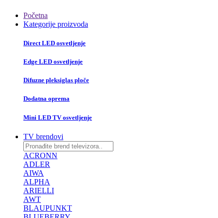
Početna
Kategorije proizvoda
Direct LED osvetljenje
Edge LED osvetljenje
Difuzne pleksiglas ploče
Dodatna oprema
Mini LED TV osvetljenje
TV brendovi
ACRONN
ADLER
AIWA
ALPHA
ARIELLI
AWT
BLAUPUNKT
BLUEBERRY