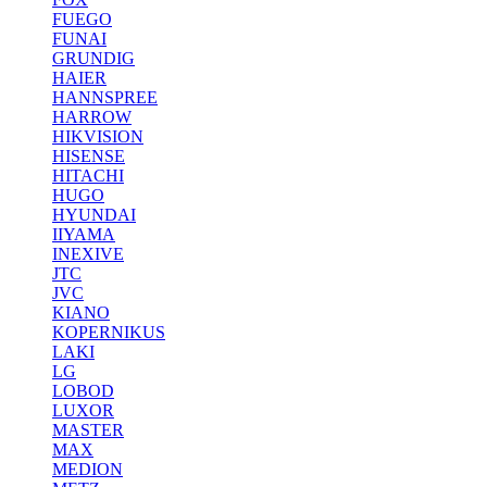
FUEGO
FUNAI
GRUNDIG
HAIER
HANNSPREE
HARROW
HIKVISION
HISENSE
HITACHI
HUGO
HYUNDAI
IIYAMA
INEXIVE
JTC
JVC
KIANO
KOPERNIKUS
LAKI
LG
LOBOD
LUXOR
MASTER
MAX
MEDION