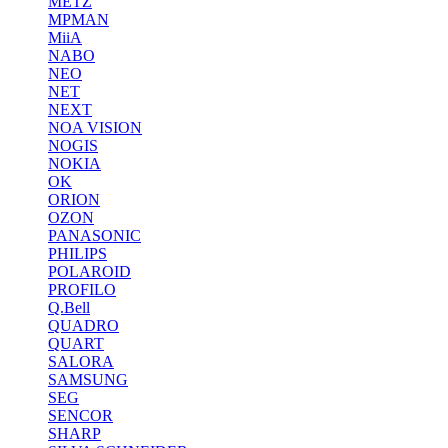
METZ
MPMAN
MiiA
NABO
NEO
NET
NEXT
NOA VISION
NOGIS
NOKIA
OK
ORION
OZON
PANASONIC
PHILIPS
POLAROID
PROFILO
Q.Bell
QUADRO
QUART
SALORA
SAMSUNG
SEG
SENCOR
SHARP