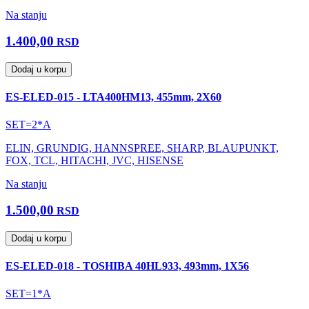
Na stanju
1.400,00
RSD
Dodaj u korpu
ES-ELED-015 - LTA400HM13, 455mm, 2X60
SET=2*A
ELIN, GRUNDIG, HANNSPREE, SHARP, BLAUPUNKT,
FOX, TCL, HITACHI, JVC, HISENSE
Na stanju
1.500,00
RSD
Dodaj u korpu
ES-ELED-018 - TOSHIBA 40HL933, 493mm, 1X56
SET=1*A