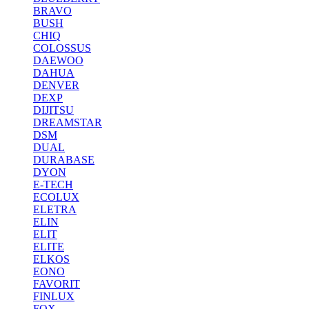
BRAVO
BUSH
CHIQ
COLOSSUS
DAEWOO
DAHUA
DENVER
DEXP
DIJITSU
DREAMSTAR
DSM
DUAL
DURABASE
DYON
E-TECH
ECOLUX
ELETRA
ELIN
ELIT
ELITE
ELKOS
EONO
FAVORIT
FINLUX
FOX