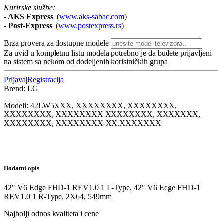
Kurirske službe:
- AKS Express
(
www.aks-sabac.com
)
-
Post-Express
(
www.postexpress.rs
)
Brza provera za dostupne modele
Za uvid u kompletnu listu modela potrebno je da budete prijavljeni
na sistem sa nekom od dodeljenih korisiničkih grupa
Prijava
|
Registracija
Brend:
LG
Modeli:
42LW5
XXX, XXXXXXXX, XXXXXXXX,
XXXXXXXX, XXXXXXXX XXXXXXXX, XXXXXXX,
XXXXXXXX, XXXXXXXX-XX.XXXXXXX
Dodatni opis
42" V6 Edge FHD-1 REV1.0 1 L-Type, 42" V6 Edge FHD-1
REV1.0 1 R-Type, 2X64, 549mm
Najbolji odnos kvaliteta i cene