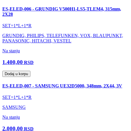
ES-ELED-006 - GRUNDIG V500H1-LS5-TLEM4, 315mm,
2X28
SET=1*L+1*R
GRUNDIG, PHILIPS, TELEFUNKEN, VOX, BLAUPUNKT,
PANASONIC, HITACHI, VESTEL
Na stanju
1.400,00
RSD
Dodaj u korpu
ES-ELED-007 - SAMSUNG UE32D5000, 348mm, 2X44, 3V
SET=1*L+1*R
SAMSUNG
Na stanju
2.000,00
RSD