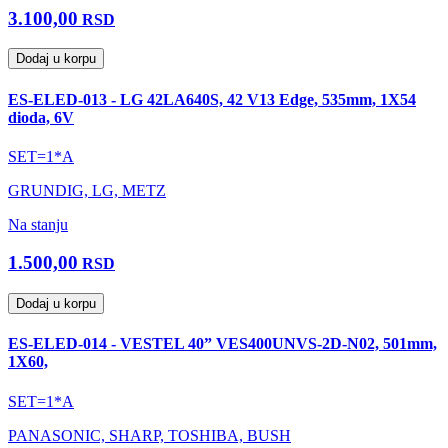
3.100,00
RSD
Dodaj u korpu
ES-ELED-013 - LG 42LA640S, 42 V13 Edge, 535mm, 1X54
dioda, 6V
SET=1*A
GRUNDIG, LG, METZ
Na stanju
1.500,00
RSD
Dodaj u korpu
ES-ELED-014 - VESTEL 40” VES400UNVS-2D-N02, 501mm,
1X60,
SET=1*A
PANASONIC, SHARP, TOSHIBA, BUSH