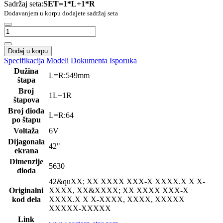
Sadržaj seta:
SET=1*L+1*R
Dodavanjem u korpu dodajete sadržaj seta
Dodaj u korpu
Specifikacija
Modeli
Dokumenta
Isporuka
Dužina
L=R:549mm
štapa
Broj
1L+1R
štapova
Broj dioda
L=R:64
po štapu
Voltaža
6V
Dijagonala
42"
ekrana
Dimenzije
5630
dioda
42&qu
XX; XX XXXX XXX-X XXXX.X X X-
Originalni
XXXX, XX&XXXX; XX XXXX XXX-X
kod dela
XXXX.X X X-XXXX, XXXX, XXXXX
XXXXX-XXXXX
Link