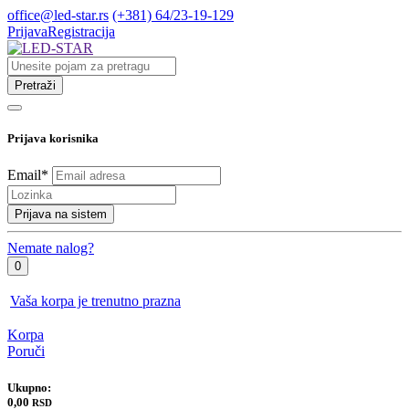
office@led-star.rs
(+381) 64/23-19-129
Prijava
Registracija
Pretraži
Prijava korisnika
Email
*
Prijava na sistem
Nemate nalog?
0
Vaša korpa je trenutno prazna
Korpa
Poruči
Ukupno:
0,00
RSD