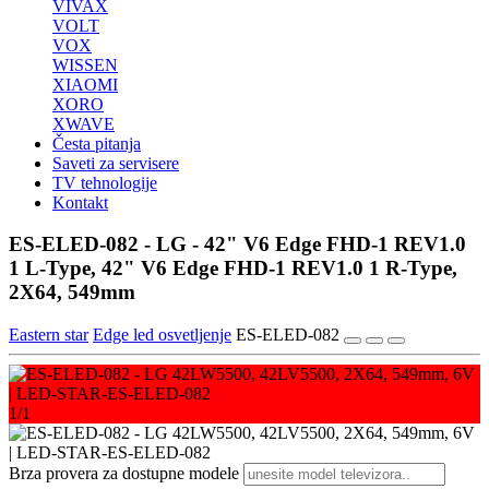
VIVAX
VOLT
VOX
WISSEN
XIAOMI
XORO
XWAVE
Česta pitanja
Saveti za servisere
TV tehnologije
Kontakt
ES-ELED-082 - LG - 42" V6 Edge FHD-1 REV1.0
1 L-Type, 42" V6 Edge FHD-1 REV1.0 1 R-Type,
2X64, 549mm
Eastern star
Edge led osvetljenje
ES-ELED-082
1/1
Brza provera za dostupne modele