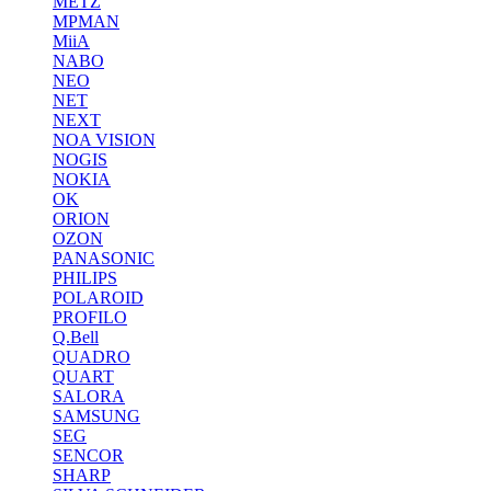
METZ
MPMAN
MiiA
NABO
NEO
NET
NEXT
NOA VISION
NOGIS
NOKIA
OK
ORION
OZON
PANASONIC
PHILIPS
POLAROID
PROFILO
Q.Bell
QUADRO
QUART
SALORA
SAMSUNG
SEG
SENCOR
SHARP