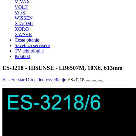
VIVAX
VOLT
VOX
WISSEN
XIAOMI
XORO
XWAVE
Česta pitanja
Saveti za servisere
TV tehnologije
Kontakt
ES-3218 - HISENSE - LB6507M, 10X6, 613mm
Eastern star
Direct led osvetljenje
ES-3218