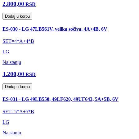
2.800,00
RSD
Dodaj u korpu
ES-030 - LG 47LB561V, velika sočiva, 4A+4B, 6V
SET=4*A+4*B
LG
Na stanju
3.200,00
RSD
Dodaj u korpu
ES-031 - LG 49LB550, 49LF620, 49UF643, 5A+5B, 6V
SET=5*A+5*B
LG
Na stanju