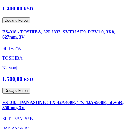
1.400,00
RSD
Dodaj u korpu
ES-018 - TOSHIBA, 32L2333, SVT32AE9_REV1.0, 3X8,
627mm, 3V
SET=3*A
TOSHIBA
Na stanju
1.500,00
RSD
Dodaj u korpu
ES-019 - PANASONIC TX-42A400E, TX-42AS500E, 5L+5R,
850mm, 3V
SET= 5*A+5*B
PANASONIC