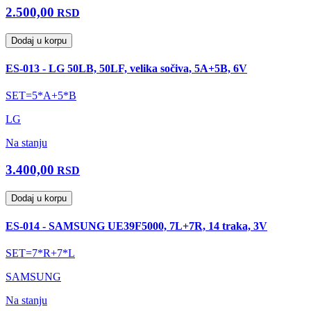
2.500,00
RSD
Dodaj u korpu
ES-013 - LG 50LB, 50LF, velika sočiva, 5A+5B, 6V
SET=5*A+5*B
LG
Na stanju
3.400,00
RSD
Dodaj u korpu
ES-014 - SAMSUNG UE39F5000, 7L+7R, 14 traka, 3V
SET=7*R+7*L
SAMSUNG
Na stanju