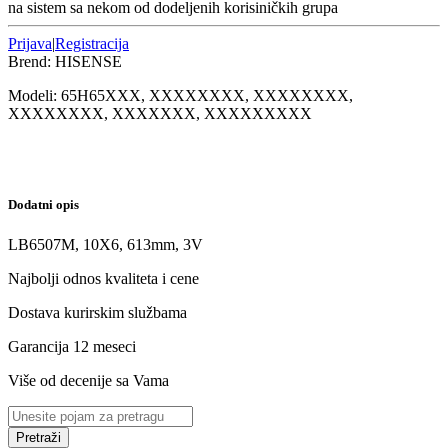
na sistem sa nekom od dodeljenih korisiničkih grupa
Prijava
|
Registracija
Brend:
HISENSE
Modeli:
65H65
XXX, XXXXXXXX, XXXXXXXX,
XXXXXXXX, XXXXXXX, XXXXXXXXX
Dodatni opis
LB6507M, 10X6, 613mm, 3V
Najbolji odnos kvaliteta i cene
Dostava kurirskim službama
Garancija 12 meseci
Više od decenije sa Vama
Pretraži