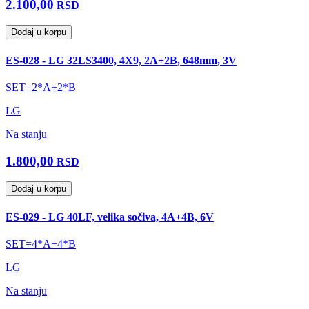
2.100,00
RSD
Dodaj u korpu
ES-028 - LG 32LS3400, 4X9, 2A+2B, 648mm, 3V
SET=2*A+2*B
LG
Na stanju
1.800,00
RSD
Dodaj u korpu
ES-029 - LG 40LF, velika sočiva, 4A+4B, 6V
SET=4*A+4*B
LG
Na stanju