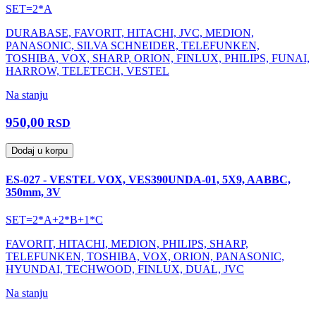
SET=2*A
DURABASE, FAVORIT, HITACHI, JVC, MEDION,
PANASONIC, SILVA SCHNEIDER, TELEFUNKEN,
TOSHIBA, VOX, SHARP, ORION, FINLUX, PHILIPS, FUNAI,
HARROW, TELETECH, VESTEL
Na stanju
950,00
RSD
Dodaj u korpu
ES-027 - VESTEL VOX, VES390UNDA-01, 5X9, AABBC,
350mm, 3V
SET=2*A+2*B+1*C
FAVORIT, HITACHI, MEDION, PHILIPS, SHARP,
TELEFUNKEN, TOSHIBA, VOX, ORION, PANASONIC,
HYUNDAI, TECHWOOD, FINLUX, DUAL, JVC
Na stanju