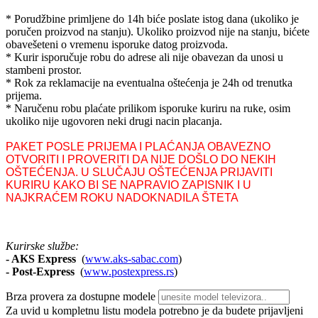
* Porudžbine primljene do 14h biće poslate istog dana (ukoliko je
poručen proizvod na stanju). Ukoliko proizvod nije na stanju, bićete
obavešeteni o vremenu isporuke datog proizvoda.
* Kurir isporučuje robu do adrese ali nije obavezan da unosi u
stambeni prostor.
* Rok za reklamacije na eventualna oštećenja je 24h od trenutka
prijema.
* Naručenu robu plaćate prilikom isporuke kuriru na ruke, osim
ukoliko nije ugovoren neki drugi nacin placanja.
PAKET POSLE PRIJEMA I PLAĆANJA OBAVEZNO
OTVORITI I PROVERITI DA NIJE DOŠLO DO NEKIH
OŠTEĆENJA. U SLUČAJU OŠTEĆENJA PRIJAVITI
KURIRU KAKO BI SE NAPRAVIO ZAPISNIK I U
NAJKRAĆEM ROKU NADOKNADILA ŠTETA
Kurirske službe:
- AKS Express
(
www.aks-sabac.com
)
-
Post-Express
(
www.postexpress.rs
)
Brza provera za dostupne modele
Za uvid u kompletnu listu modela potrebno je da budete prijavljeni