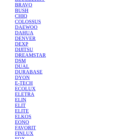
BRAVO
BUSH
CHIQ
COLOSSUS
DAEWOO
DAHUA
DENVER
DEXP
DIJITSU
DREAMSTAR
DSM
DUAL
DURABASE
DYON
E-TECH
ECOLUX
ELETRA
ELIN
ELIT
ELITE
ELKOS
EONO
FAVORIT
FINLUX
FOX