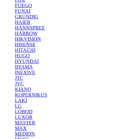
FUEGO
FUNAI
GRUNDIG
HAIER
HANNSPREE
HARROW
HIKVISION
HISENSE
HITACHI
HUGO
HYUNDAI
IIYAMA
INEXIVE
JTC
JVC
KIANO
KOPERNIKUS
LAKI
LG
LOBOD
LUXOR
MASTER
MAX
MEDION