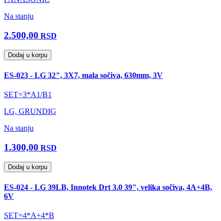
Na stanju
2.500,00
RSD
Dodaj u korpu
ES-023 - LG 32", 3X7, mala sočiva, 630mm, 3V
SET=3*A1/B1
LG, GRUNDIG
Na stanju
1.300,00
RSD
Dodaj u korpu
ES-024 - LG 39LB, Innotek Drt 3.0 39", velika sočiva, 4A+4B,
6V
SET=4*A+4*B