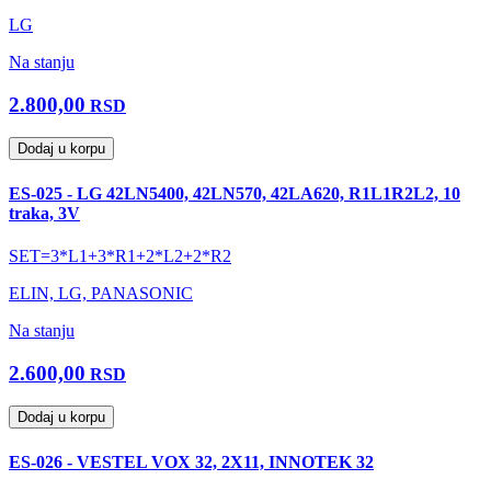
LG
Na stanju
2.800,00
RSD
Dodaj u korpu
ES-025 - LG 42LN5400, 42LN570, 42LA620, R1L1R2L2, 10
traka, 3V
SET=3*L1+3*R1+2*L2+2*R2
ELIN, LG, PANASONIC
Na stanju
2.600,00
RSD
Dodaj u korpu
ES-026 - VESTEL VOX 32, 2X11, INNOTEK 32