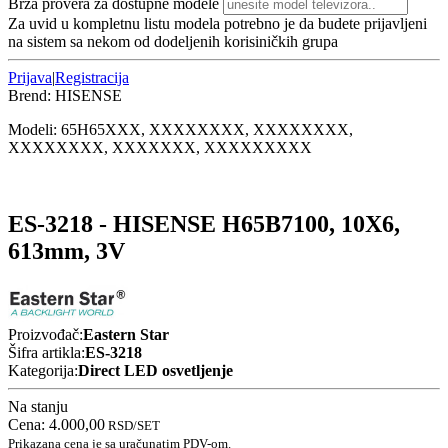
Brza provera za dostupne modele
Za uvid u kompletnu listu modela potrebno je da budete prijavljeni
na sistem sa nekom od dodeljenih korisiničkih grupa
Prijava
|
Registracija
Brend:
HISENSE
Modeli:
65H65
XXX, XXXXXXXX, XXXXXXXX,
XXXXXXXX, XXXXXXX, XXXXXXXXX
ES-3218 - HISENSE H65B7100, 10X6,
613mm, 3V
Proizvođač:
Eastern Star
Šifra artikla:
ES-3218
Kategorija:
Direct LED osvetljenje
Na stanju
Cena:
4.000,00
RSD
/SET
Prikazana cena je sa uračunatim PDV-om.