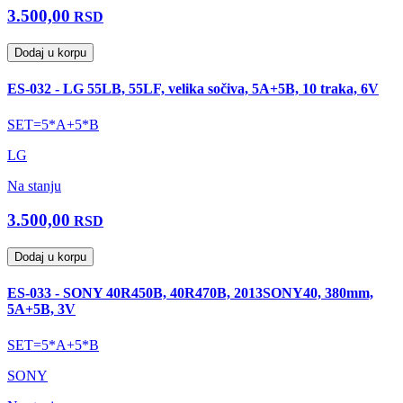
3.500,00
RSD
Dodaj u korpu
ES-032 - LG 55LB, 55LF, velika sočiva, 5A+5B, 10 traka, 6V
SET=5*A+5*B
LG
Na stanju
3.500,00
RSD
Dodaj u korpu
ES-033 - SONY 40R450B, 40R470B, 2013SONY40, 380mm,
5A+5B, 3V
SET=5*A+5*B
SONY