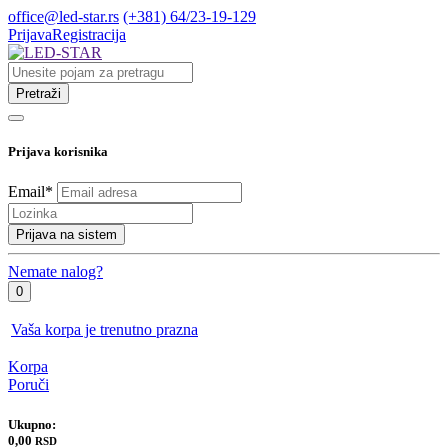
office@led-star.rs
(+381) 64/23-19-129
Prijava
Registracija
Pretraži
Prijava korisnika
Email
*
Prijava na sistem
Nemate nalog?
0
Vaša korpa je trenutno prazna
Korpa
Poruči
Ukupno:
0,00
RSD