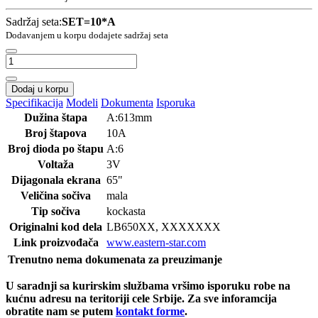
Sadržaj seta:
SET=10*A
Dodavanjem u korpu dodajete sadržaj seta
Dodaj u korpu
Specifikacija
Modeli
Dokumenta
Isporuka
Dužina štapa
A:613mm
Broj štapova
10A
Broj dioda po štapu
A:6
Voltaža
3V
Dijagonala ekrana
65"
Veličina sočiva
mala
Tip sočiva
kockasta
Originalni kod dela
LB650
XX, XXXXXXX
Link proizvođača
www.eastern-star.com
Trenutno nema dokumenata za preuzimanje
U saradnji sa kurirskim službama vršimo isporuku robe na
kućnu adresu na teritoriji cele Srbije.
Za sve inforamcija
obratite nam se putem
kontakt forme
.