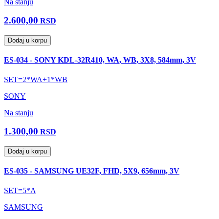
Na stanju
2.600,00
RSD
Dodaj u korpu
ES-034 - SONY KDL-32R410, WA, WB, 3X8, 584mm, 3V
SET=2*WA+1*WB
SONY
Na stanju
1.300,00
RSD
Dodaj u korpu
ES-035 - SAMSUNG UE32F, FHD, 5X9, 656mm, 3V
SET=5*A
SAMSUNG