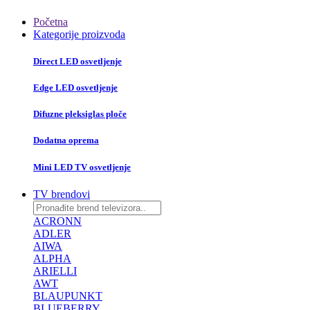
Početna
Kategorije proizvoda
Direct LED osvetljenje
Edge LED osvetljenje
Difuzne pleksiglas ploče
Dodatna oprema
Mini LED TV osvetljenje
TV brendovi
ACRONN
ADLER
AIWA
ALPHA
ARIELLI
AWT
BLAUPUNKT
BLUEBERRY