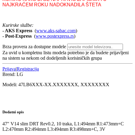
NAJKRAĆEM ROKU NADOKNADILA ŠTETA
Kurirske službe:
- AKS Express
(
www.aks-sabac.com
)
-
Post-Express
(
www.postexpress.rs
)
Brza provera za dostupne modele
Za uvid u kompletnu listu modela potrebno je da budete prijavljeni
na sistem sa nekom od dodeljenih korisiničkih grupa
Prijava
|
Registracija
Brend:
LG
Modeli:
47LB6
XXX-XX.XXXXXXX, XXXXXXXX
Dodatni opis
47" V14 slim DRT Rev0.2, 10 traka, L1:494mm R1:473mm+C
L2:470mm R2:494mm L3:494mm R3:498mm+C, 3V