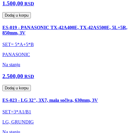
1.500,00
RSD
Dodaj u korpu
ES-019 - PANASONIC TX-42A400E, TX-42AS500E, 5L+5R,
850mm, 3V
SET= 5*A+5*B
PANASONIC
Na stanju
2.500,00
RSD
Dodaj u korpu
ES-023 - LG 32", 3X7, mala sočiva, 630mm, 3V
SET=3*A1/B1
LG, GRUNDIG
Na stanju