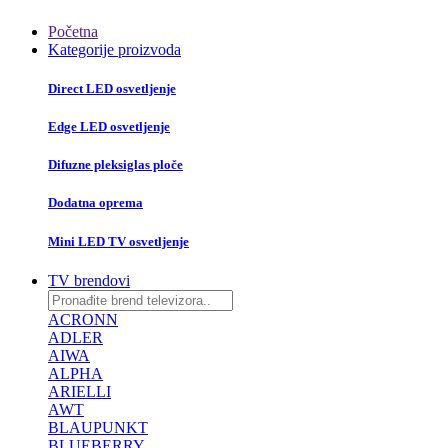
Početna
Kategorije proizvoda
Direct LED osvetljenje
Edge LED osvetljenje
Difuzne pleksiglas ploče
Dodatna oprema
Mini LED TV osvetljenje
TV brendovi
ACRONN
ADLER
AIWA
ALPHA
ARIELLI
AWT
BLAUPUNKT
BLUEBERRY