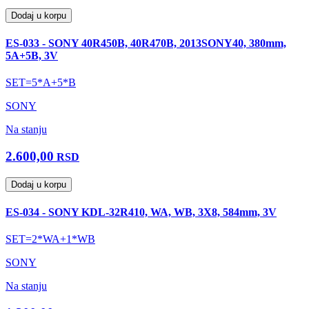
Dodaj u korpu
ES-033 - SONY 40R450B, 40R470B, 2013SONY40, 380mm,
5A+5B, 3V
SET=5*A+5*B
SONY
Na stanju
2.600,00
RSD
Dodaj u korpu
ES-034 - SONY KDL-32R410, WA, WB, 3X8, 584mm, 3V
SET=2*WA+1*WB
SONY
Na stanju