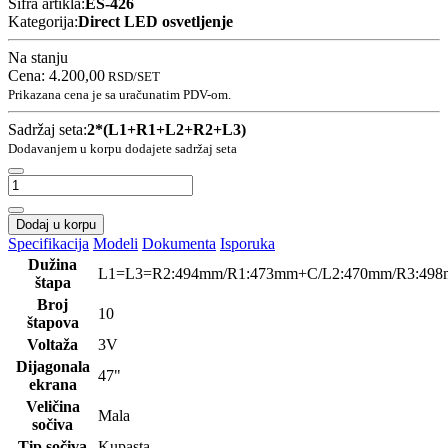
Šifra artikla:
ES-426
Kategorija:
Direct LED osvetljenje
Na stanju
Cena:
4.200,00
RSD
/SET
Prikazana cena je sa uračunatim PDV-om.
Sadržaj seta:
2*(L1+R1+L2+R2+L3)
Dodavanjem u korpu dodajete sadržaj seta
Dodaj u korpu
Specifikacija
Modeli
Dokumenta
Isporuka
Dužina
L1=L3=R2:494mm/R1:473mm+C/L2:470mm/R3:49
štapa
Broj
10
štapova
Voltaža
3V
Dijagonala
47"
ekrana
Veličina
Mala
sočiva
Tip sočiva
Kupasta