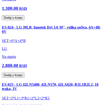
1.300,00
RSD
Dodaj u korpu
ES-024 - LG 39LB, Innotek Drt 3.0 39", velika sočiva, 4A+4B,
6V
SET=4*A+4*B
LG
Na stanju
2.800,00
RSD
Dodaj u korpu
ES-025 - LG 42LN5400, 42LN570, 42LA620, R1L1R2L2, 10
traka, 3V
SET=3*L1+3*R1+2*L2+2*R2