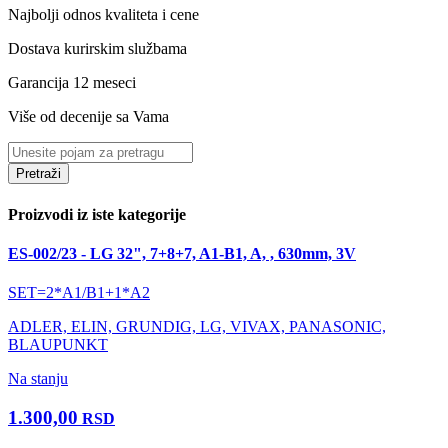
Najbolji odnos kvaliteta i cene
Dostava kurirskim službama
Garancija 12 meseci
Više od decenije sa Vama
Pretraži
Proizvodi iz iste kategorije
ES-002/23 - LG 32", 7+8+7, A1-B1, A, , 630mm, 3V
SET=2*A1/B1+1*A2
ADLER, ELIN, GRUNDIG, LG, VIVAX, PANASONIC,
BLAUPUNKT
Na stanju
1.300,00
RSD