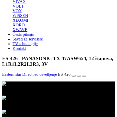
VIVAX
VOLT
VOX
WISSEN
XIAOMI
XORO
XWAVE
Česta pitanja
Saveti za servisere
TV tehnologije
Kontakt
ES-426 - PANASONIC TX-47ASW654, 12 štapova,
L1R1L2R2L3R3, 3V
Eastern star
Direct led osvetljenje
ES-426
1/3
2/3