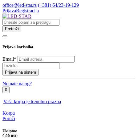
office@led-star.rs
(+381) 64/23-19-129
Prijava
Registracija
Pretraži
Prijava korisnika
Email
*
Prijava na sistem
Nemate nalog?
0
Vaša korpa je trenutno prazna
Korpa
Poruči
Ukupno:
0,00
RSD