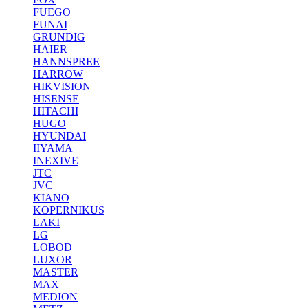
FUEGO
FUNAI
GRUNDIG
HAIER
HANNSPREE
HARROW
HIKVISION
HISENSE
HITACHI
HUGO
HYUNDAI
IIYAMA
INEXIVE
JTC
JVC
KIANO
KOPERNIKUS
LAKI
LG
LOBOD
LUXOR
MASTER
MAX
MEDION