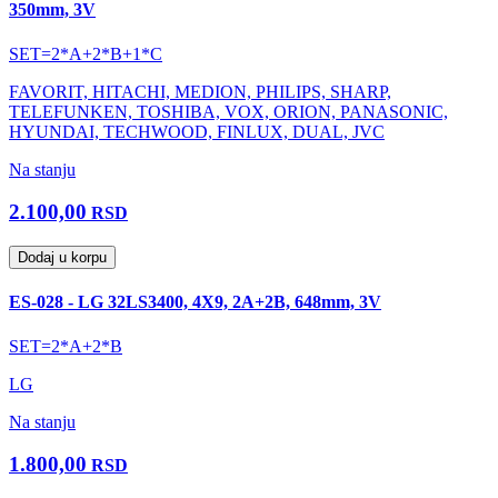
350mm, 3V
SET=2*A+2*B+1*C
FAVORIT, HITACHI, MEDION, PHILIPS, SHARP,
TELEFUNKEN, TOSHIBA, VOX, ORION, PANASONIC,
HYUNDAI, TECHWOOD, FINLUX, DUAL, JVC
Na stanju
2.100,00
RSD
Dodaj u korpu
ES-028 - LG 32LS3400, 4X9, 2A+2B, 648mm, 3V
SET=2*A+2*B
LG
Na stanju
1.800,00
RSD