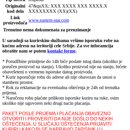
Originalni
47&qu
XX; XXX XXXX XXX XXXX.X
kod dela
XXXXXXXX (XX)(XX)
Link
www.eastern-star.com
proizvođača
Trenutno nema dokumenata za preuzimanje
U saradnji sa kurirskim službama vršimo isporuku robe na
kućnu adresu na teritoriji cele Srbije.
Za sve inforamcija
obratite nam se putem
kontakt forme
.
* Porudžbine primljene do 14h biće poslate istog dana (ukoliko je
poručen proizvod na stanju). Ukoliko proizvod nije na stanju, bićete
obavešeteni o vremenu isporuke datog proizvoda.
* Kurir isporučuje robu do adrese ali nije obavezan da unosi u
stambeni prostor.
* Rok za reklamacije na eventualna oštećenja je 24h od trenutka
prijema.
* Naručenu robu plaćate prilikom isporuke kuriru na ruke, osim
ukoliko nije ugovoren neki drugi nacin placanja.
PAKET POSLE PRIJEMA I PLAĆANJA OBAVEZNO
OTVORITI I PROVERITI DA NIJE DOŠLO DO NEKIH
OŠTEĆENJA. U SLUČAJU OŠTEĆENJA PRIJAVITI
KURIRU KAKO BI SE NAPRAVIO ZAPISNIK I U