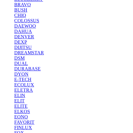
BRAVO
BUSH
CHIQ
COLOSSUS
DAEWOO
DAHUA
DENVER
DEXP
DIJITSU
DREAMSTAR
DSM
DUAL
DURABASE
DYON
E-TECH
ECOLUX
ELETRA
ELIN
ELIT
ELITE
ELKOS
EONO
FAVORIT
FINLUX
FOX