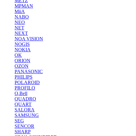
METZ
MPMAN
MiiA
NABO
NEO
NET
NEXT
NOA VISION
NOGIS
NOKIA
OK
ORION
OZON
PANASONIC
PHILIPS
POLAROID
PROFILO
Q.Bell
QUADRO
QUART
SALORA
SAMSUNG
SEG
SENCOR
SHARP