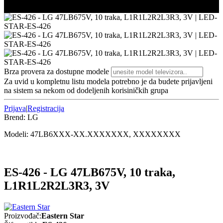
3/3
Brza provera za dostupne modele
Za uvid u kompletnu listu modela potrebno je da budete prijavljeni
na sistem sa nekom od dodeljenih korisiničkih grupa
Prijava
|
Registracija
Brend:
LG
Modeli:
47LB6
XXX-XX.XXXXXXX, XXXXXXXX
ES-426 - LG 47LB675V, 10 traka,
L1R1L2R2L3R3, 3V
Proizvođač:
Eastern Star