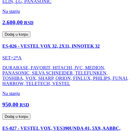
ELIN, LG, PANASONIC
Na stanju
2.600,00
RSD
Dodaj u korpu
ES-026 - VESTEL VOX 32, 2X11, INNOTEK 32
SET=2*A
DURABASE, FAVORIT, HITACHI, JVC, MEDION,
PANASONIC, SILVA SCHNEIDER, TELEFUNKEN,
TOSHIBA, VOX, SHARP, ORION, FINLUX, PHILIPS, FUNAI,
HARROW, TELETECH, VESTEL
Na stanju
950,00
RSD
Dodaj u korpu
ES-027 - VESTEL VOX, VES390UNDA-01, 5X9, AABBC,