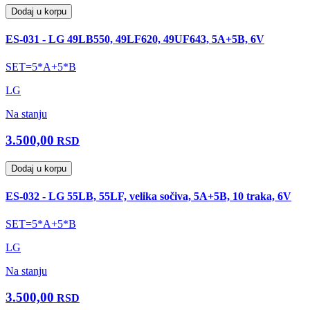
Dodaj u korpu
ES-031 - LG 49LB550, 49LF620, 49UF643, 5A+5B, 6V
SET=5*A+5*B
LG
Na stanju
3.500,00
RSD
Dodaj u korpu
ES-032 - LG 55LB, 55LF, velika sočiva, 5A+5B, 10 traka, 6V
SET=5*A+5*B
LG
Na stanju
3.500,00
RSD