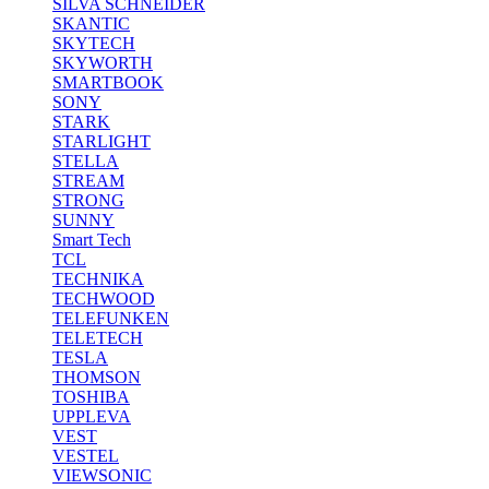
SILVA SCHNEIDER
SKANTIC
SKYTECH
SKYWORTH
SMARTBOOK
SONY
STARK
STARLIGHT
STELLA
STREAM
STRONG
SUNNY
Smart Tech
TCL
TECHNIKA
TECHWOOD
TELEFUNKEN
TELETECH
TESLA
THOMSON
TOSHIBA
UPPLEVA
VEST
VESTEL
VIEWSONIC