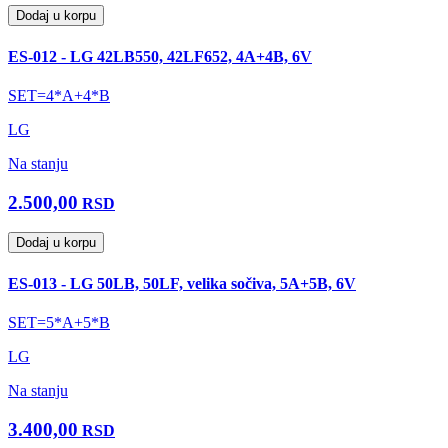
Dodaj u korpu
ES-012 - LG 42LB550, 42LF652, 4A+4B, 6V
SET=4*A+4*B
LG
Na stanju
2.500,00
RSD
Dodaj u korpu
ES-013 - LG 50LB, 50LF, velika sočiva, 5A+5B, 6V
SET=5*A+5*B
LG
Na stanju
3.400,00
RSD