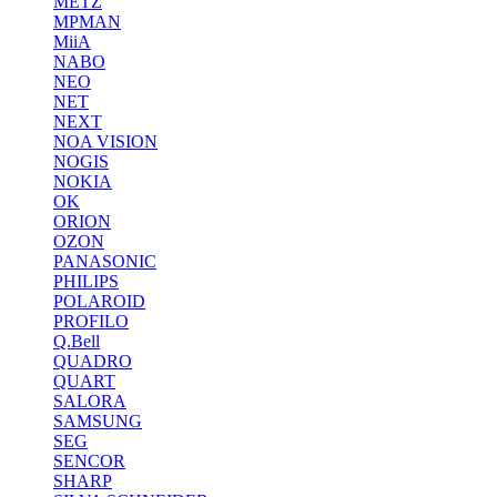
METZ
MPMAN
MiiA
NABO
NEO
NET
NEXT
NOA VISION
NOGIS
NOKIA
OK
ORION
OZON
PANASONIC
PHILIPS
POLAROID
PROFILO
Q.Bell
QUADRO
QUART
SALORA
SAMSUNG
SEG
SENCOR
SHARP