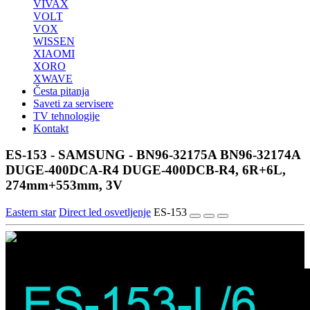
VIVAX
VOLT
VOX
WISSEN
XIAOMI
XORO
XWAVE
Česta pitanja
Saveti za servisere
TV tehnologije
Kontakt
ES-153 - SAMSUNG - BN96-32175A BN96-32174A
DUGE-400DCA-R4 DUGE-400DCB-R4, 6R+6L,
274mm+553mm, 3V
Eastern star
Direct led osvetljenje
ES-153
1/3