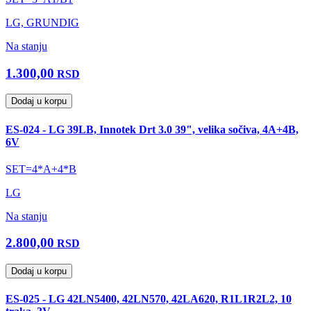
LG, GRUNDIG
Na stanju
1.300,00
RSD
Dodaj u korpu
ES-024 - LG 39LB, Innotek Drt 3.0 39", velika sočiva, 4A+4B,
6V
SET=4*A+4*B
LG
Na stanju
2.800,00
RSD
Dodaj u korpu
ES-025 - LG 42LN5400, 42LN570, 42LA620, R1L1R2L2, 10