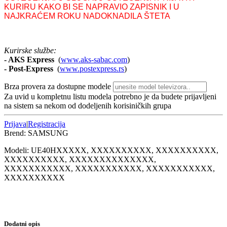
KURIRU KAKO BI SE NAPRAVIO ZAPISNIK I U
NAJKRAĆEM ROKU NADOKNADILA ŠTETA
Kurirske službe:
- AKS Express
(
www.aks-sabac.com
)
-
Post-Express
(
www.postexpress.rs
)
Brza provera za dostupne modele
Za uvid u kompletnu listu modela potrebno je da budete prijavljeni
na sistem sa nekom od dodeljenih korisiničkih grupa
Prijava
|
Registracija
Brend:
SAMSUNG
Modeli:
UE40H
XXXXX, XXXXXXXXXX, XXXXXXXXXX,
XXXXXXXXXX, XXXXXXXXXXXXXX,
XXXXXXXXXXX, XXXXXXXXXXX, XXXXXXXXXXX,
XXXXXXXXXX
Dodatni opis