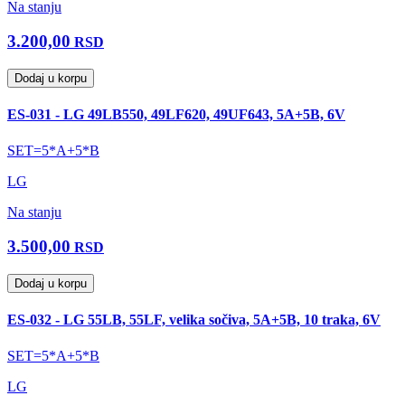
Na stanju
3.200,00
RSD
Dodaj u korpu
ES-031 - LG 49LB550, 49LF620, 49UF643, 5A+5B, 6V
SET=5*A+5*B
LG
Na stanju
3.500,00
RSD
Dodaj u korpu
ES-032 - LG 55LB, 55LF, velika sočiva, 5A+5B, 10 traka, 6V
SET=5*A+5*B
LG