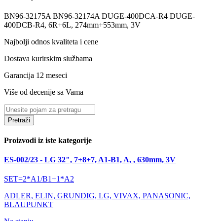
BN96-32175A BN96-32174A DUGE-400DCA-R4 DUGE-
400DCB-R4, 6R+6L, 274mm+553mm, 3V
Najbolji odnos kvaliteta i cene
Dostava kurirskim službama
Garancija 12 meseci
Više od decenije sa Vama
Pretraži
Proizvodi iz iste kategorije
ES-002/23 - LG 32", 7+8+7, A1-B1, A, , 630mm, 3V
SET=2*A1/B1+1*A2
ADLER, ELIN, GRUNDIG, LG, VIVAX, PANASONIC,
BLAUPUNKT