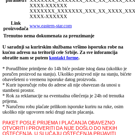
parametri
XXXXXXX_XXXXXXX_XXX_XX_XXXX_XXX
XXXX-XXXXXX
XXXXXXX_XXXXXXX_XXX_XX_XXXX_XXX
XXXX-XXXXXX
Link
www.eastern-star.com
proizvođača
Trenutno nema dokumenata za preuzimanje
U saradnji sa kurirskim službama vršimo isporuku robe na
kućnu adresu na teritoriji cele Srbije.
Za sve inforamcija
obratite nam se putem
kontakt forme
.
* Porudžbine primljene do 14h biće poslate istog dana (ukoliko je
poručen proizvod na stanju). Ukoliko proizvod nije na stanju, bićete
obavešeteni o vremenu isporuke datog proizvoda.
* Kurir isporučuje robu do adrese ali nije obavezan da unosi u
stambeni prostor.
* Rok za reklamacije na eventualna oštećenja je 24h od trenutka
prijema.
* Naručenu robu plaćate prilikom isporuke kuriru na ruke, osim
ukoliko nije ugovoren neki drugi nacin placanja.
PAKET POSLE PRIJEMA I PLAĆANJA OBAVEZNO
OTVORITI I PROVERITI DA NIJE DOŠLO DO NEKIH
OŠTEĆENJA. U SLUČAJU OŠTEĆENJA PRIJAVITI