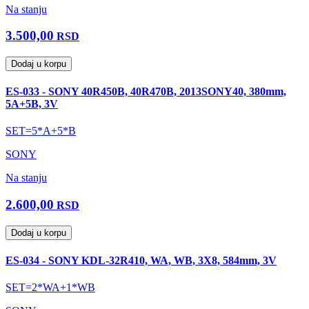
Na stanju
3.500,00
RSD
Dodaj u korpu
ES-033 - SONY 40R450B, 40R470B, 2013SONY40, 380mm,
5A+5B, 3V
SET=5*A+5*B
SONY
Na stanju
2.600,00
RSD
Dodaj u korpu
ES-034 - SONY KDL-32R410, WA, WB, 3X8, 584mm, 3V
SET=2*WA+1*WB