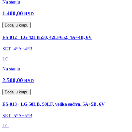
Na stanju
1.400,00
RSD
Dodaj u korpu
ES-012 - LG 42LB550, 42LF652, 4A+4B, 6V
SET=4*A+4*B
LG
Na stanju
2.500,00
RSD
Dodaj u korpu
ES-013 - LG 50LB, 50LF, velika sočiva, 5A+5B, 6V
SET=5*A+5*B
LG