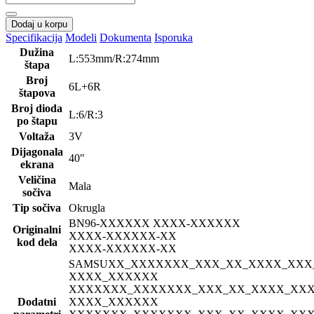
Dodaj u korpu
Specifikacija
Modeli
Dokumenta
Isporuka
Dužina
L:553mm/R:274mm
štapa
Broj
6L+6R
štapova
Broj dioda
L:6/R:3
po štapu
Voltaža
3V
Dijagonala
40"
ekrana
Veličina
Mala
sočiva
Tip sočiva
Okrugla
BN96-
XXXXXX XXXX-XXXXXX
Originalni
XXXX-XXXXXX-XX
kod dela
XXXX-XXXXXX-XX
SAMSU
XX_XXXXXXX_XXX_XX_XXXX_XXX
XXXX_XXXXXX
XXXXXXX_XXXXXXX_XXX_XX_XXXX_XXX
Dodatni
XXXX_XXXXXX