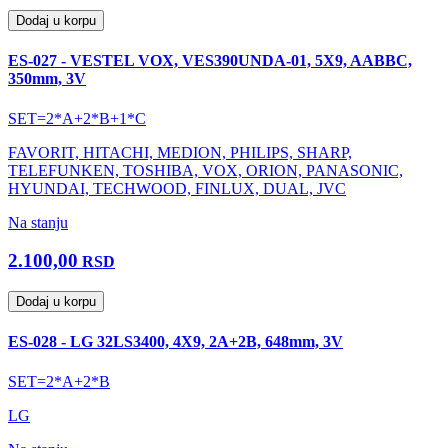
Dodaj u korpu
ES-027 - VESTEL VOX, VES390UNDA-01, 5X9, AABBC,
350mm, 3V
SET=2*A+2*B+1*C
FAVORIT, HITACHI, MEDION, PHILIPS, SHARP,
TELEFUNKEN, TOSHIBA, VOX, ORION, PANASONIC,
HYUNDAI, TECHWOOD, FINLUX, DUAL, JVC
Na stanju
2.100,00
RSD
Dodaj u korpu
ES-028 - LG 32LS3400, 4X9, 2A+2B, 648mm, 3V
SET=2*A+2*B
LG