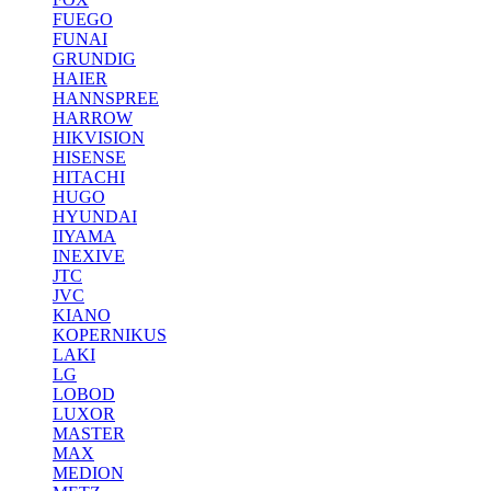
FUEGO
FUNAI
GRUNDIG
HAIER
HANNSPREE
HARROW
HIKVISION
HISENSE
HITACHI
HUGO
HYUNDAI
IIYAMA
INEXIVE
JTC
JVC
KIANO
KOPERNIKUS
LAKI
LG
LOBOD
LUXOR
MASTER
MAX
MEDION