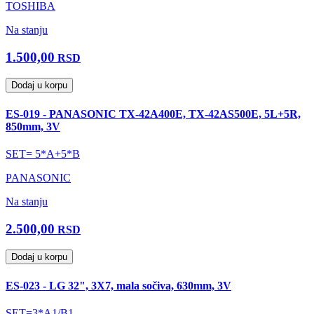
TOSHIBA
Na stanju
1.500,00
RSD
Dodaj u korpu
ES-019 - PANASONIC TX-42A400E, TX-42AS500E, 5L+5R,
850mm, 3V
SET= 5*A+5*B
PANASONIC
Na stanju
2.500,00
RSD
Dodaj u korpu
ES-023 - LG 32", 3X7, mala sočiva, 630mm, 3V
SET=3*A1/B1