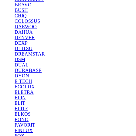
BRAVO
BUSH
CHIQ
COLOSSUS
DAEWOO
DAHUA
DENVER
DEXP
DIJITSU
DREAMSTAR
DSM
DUAL
DURABASE
DYON
E-TECH
ECOLUX
ELETRA
ELIN
ELIT
ELITE
ELKOS
EONO
FAVORIT
FINLUX
FOX