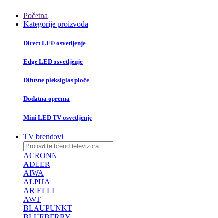
Početna
Kategorije proizvoda
Direct LED osvetljenje
Edge LED osvetljenje
Difuzne pleksiglas ploče
Dodatna oprema
Mini LED TV osvetljenje
TV brendovi
ACRONN
ADLER
AIWA
ALPHA
ARIELLI
AWT
BLAUPUNKT
BLUEBERRY