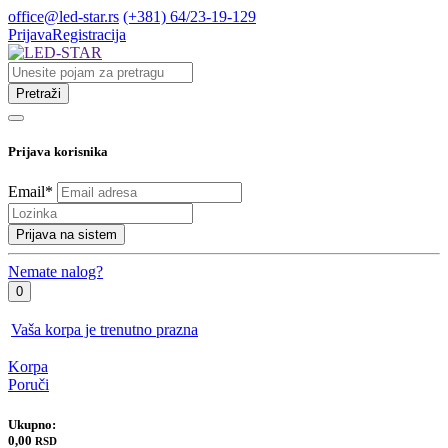
office@led-star.rs
(+381) 64/23-19-129
Prijava
Registracija
Pretraži
Prijava korisnika
Email
*
Prijava na sistem
Nemate nalog?
0
Vaša korpa je trenutno prazna
Korpa
Poruči
Ukupno:
0,00
RSD