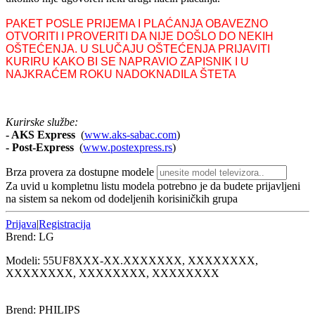
PAKET POSLE PRIJEMA I PLAĆANJA OBAVEZNO
OTVORITI I PROVERITI DA NIJE DOŠLO DO NEKIH
OŠTEĆENJA. U SLUČAJU OŠTEĆENJA PRIJAVITI
KURIRU KAKO BI SE NAPRAVIO ZAPISNIK I U
NAJKRAĆEM ROKU NADOKNADILA ŠTETA
Kurirske službe:
- AKS Express
(
www.aks-sabac.com
)
-
Post-Express
(
www.postexpress.rs
)
Brza provera za dostupne modele
Za uvid u kompletnu listu modela potrebno je da budete prijavljeni
na sistem sa nekom od dodeljenih korisiničkih grupa
Prijava
|
Registracija
Brend:
LG
Modeli:
55UF8
XXX-XX.XXXXXXX, XXXXXXXX,
XXXXXXXX, XXXXXXXX, XXXXXXXX
Brend:
PHILIPS