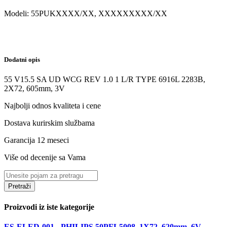
Modeli:
55PUK
XXXX/XX, XXXXXXXXX/XX
Dodatni opis
55 V15.5 SA UD WCG REV 1.0 1 L/R TYPE 6916L 2283B,
2X72, 605mm, 3V
Najbolji odnos kvaliteta i cene
Dostava kurirskim službama
Garancija 12 meseci
Više od decenije sa Vama
Pretraži
Proizvodi iz iste kategorije
ES-ELED-001 - PHILIPS 50PFL5008, 1X72, 620mm, 6V