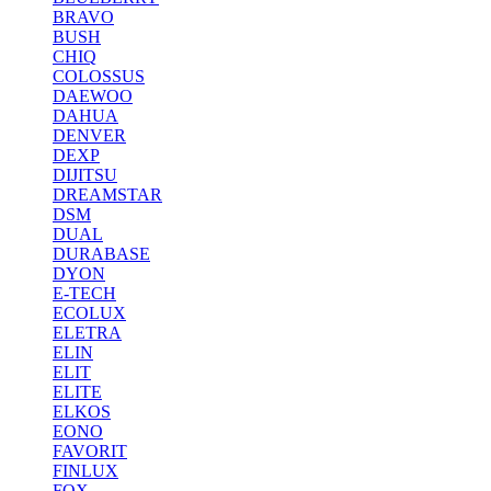
BRAVO
BUSH
CHIQ
COLOSSUS
DAEWOO
DAHUA
DENVER
DEXP
DIJITSU
DREAMSTAR
DSM
DUAL
DURABASE
DYON
E-TECH
ECOLUX
ELETRA
ELIN
ELIT
ELITE
ELKOS
EONO
FAVORIT
FINLUX
FOX