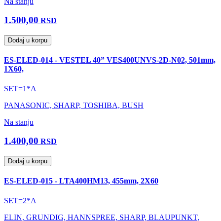
Na stanju
1.500,00
RSD
Dodaj u korpu
ES-ELED-014 - VESTEL 40” VES400UNVS-2D-N02, 501mm,
1X60,
SET=1*A
PANASONIC, SHARP, TOSHIBA, BUSH
Na stanju
1.400,00
RSD
Dodaj u korpu
ES-ELED-015 - LTA400HM13, 455mm, 2X60
SET=2*A
ELIN, GRUNDIG, HANNSPREE, SHARP, BLAUPUNKT,