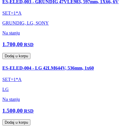
ES-ELED-003 - GRUNDIG 47VLE983, 597mm, 1X66, 6V
SET=1*A
GRUNDIG, LG, SONY
Na stanju
1.700,00
RSD
Dodaj u korpu
ES-ELED-004 - LG 42LM644V, 536mm, 1x60
SET=1*A
LG
Na stanju
1.500,00
RSD
Dodaj u korpu