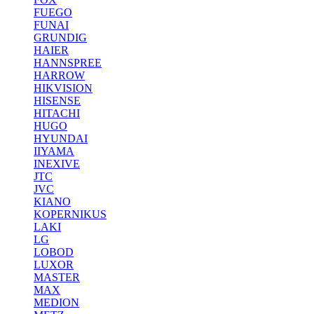
FUEGO
FUNAI
GRUNDIG
HAIER
HANNSPREE
HARROW
HIKVISION
HISENSE
HITACHI
HUGO
HYUNDAI
IIYAMA
INEXIVE
JTC
JVC
KIANO
KOPERNIKUS
LAKI
LG
LOBOD
LUXOR
MASTER
MAX
MEDION