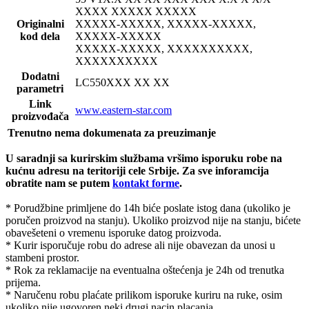
XXXX XXXXX XXXXX
Originalni
XXXXX-XXXXX, XXXXX-XXXXX,
kod dela
XXXXX-XXXXX
XXXXX-XXXXX, XXXXXXXXXX,
XXXXXXXXXX
Dodatni
LC550
XXX XX XX
parametri
Link
www.eastern-star.com
proizvođača
Trenutno nema dokumenata za preuzimanje
U saradnji sa kurirskim službama vršimo isporuku robe na
kućnu adresu na teritoriji cele Srbije.
Za sve inforamcija
obratite nam se putem
kontakt forme
.
* Porudžbine primljene do 14h biće poslate istog dana (ukoliko je
poručen proizvod na stanju). Ukoliko proizvod nije na stanju, bićete
obavešeteni o vremenu isporuke datog proizvoda.
* Kurir isporučuje robu do adrese ali nije obavezan da unosi u
stambeni prostor.
* Rok za reklamacije na eventualna oštećenja je 24h od trenutka
prijema.
* Naručenu robu plaćate prilikom isporuke kuriru na ruke, osim
ukoliko nije ugovoren neki drugi nacin placanja.