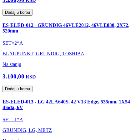
RSD
Dodaj u korpu
ES-ELED-012 - GRUNDIG 46VLE2012, 46VLE830, 2X72,
520mm
SET=2*A
BLAUPUNKT, GRUNDIG, TOSHIBA
Na stanju
3.100,00
RSD
Dodaj u korpu
ES-ELED-013 - LG 42LA640S, 42 V13 Edge, 535mm, 1X54
dioda, 6V
SET=1*A
GRUNDIG, LG, METZ