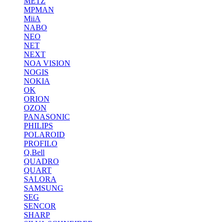
METZ
MPMAN
MiiA
NABO
NEO
NET
NEXT
NOA VISION
NOGIS
NOKIA
OK
ORION
OZON
PANASONIC
PHILIPS
POLAROID
PROFILO
Q.Bell
QUADRO
QUART
SALORA
SAMSUNG
SEG
SENCOR
SHARP