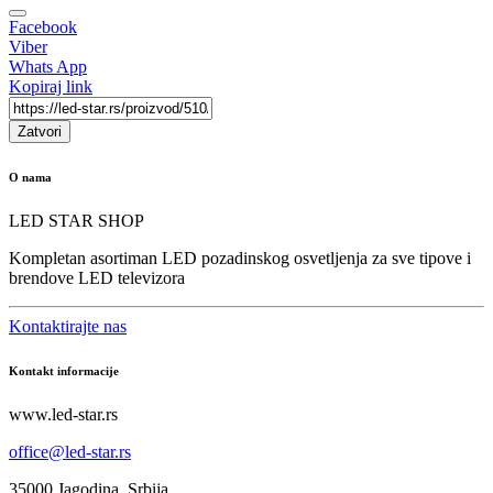
Facebook
Viber
Whats App
Kopiraj link
Zatvori
O nama
LED STAR SHOP
Kompletan asortiman LED pozadinskog osvetljenja za sve tipove i
brendove LED televizora
Kontaktirajte nas
Kontakt informacije
www.led-star.rs
office@led-star.rs
35000 Jagodina, Srbija