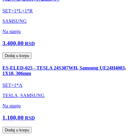
SET=1*L+1*R
SAMSUNG
Na stanju
3.400,00
RSD
Dodaj u korpu
ES-ELED-025 - TESLA 24S307WH, Samsung UE24H4003,
1X18, 306mm
SET=1*A
TESLA, SAMSUNG
Na stanju
1.100,00
RSD
Dodaj u korpu