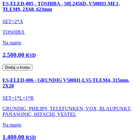
ES-ELED-005 - TOSHIBA - 50L2456D, V500H1-ME1-
TLEM9, 2X68, 623mm
SET=2*A
TOSHIBA
Na stanju
2.500,00
RSD
Dodaj u korpu
ES-ELED-006 - GRUNDIG V500H1-LS5-TLEM4, 315mm,
2X28
SET=1*L+1*R
GRUNDIG, PHILIPS, TELEFUNKEN, VOX, BLAUPUNKT,
PANASONIC, HITACHI, VESTEL
Na stanju
1.400,00
RSD