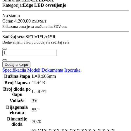
Kategorija:
Edge LED osvetljenje
Na stanju
Cena:
4.200,00
RSD
/SET
Prikazana cena je sa uračunatim PDV-om.
Sadržaj seta:
SET=1*L+1*R
Dodavanjem u korpu dodajete sadržaj seta
Dodaj u korpu
Specifikacija
Modeli
Dokumenta
Isporuka
Dužina štapa
L=R:605mm
Broj štapova
1L+1R
Broj dioda po
L=R:72
štapu
Voltaža
3V
Dijagonala
55"
ekrana
Dimenzije
7020
dioda
55 V1
X.X XX XX XXX XXX X.X X X/X