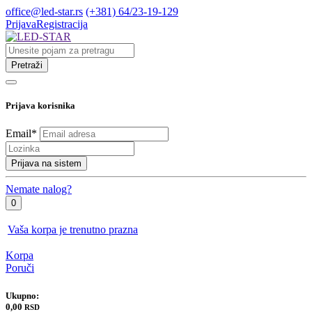
office@led-star.rs
(+381) 64/23-19-129
Prijava
Registracija
Pretraži
Prijava korisnika
Email
*
Prijava na sistem
Nemate nalog?
0
Vaša korpa je trenutno prazna
Korpa
Poruči
Ukupno:
0,00
RSD