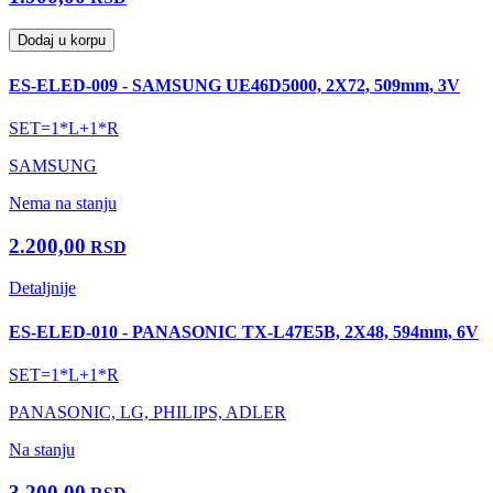
Dodaj u korpu
ES-ELED-009 - SAMSUNG UE46D5000, 2X72, 509mm, 3V
SET=1*L+1*R
SAMSUNG
Nema na stanju
2.200,00
RSD
Detaljnije
ES-ELED-010 - PANASONIC TX-L47E5B, 2X48, 594mm, 6V
SET=1*L+1*R
PANASONIC, LG, PHILIPS, ADLER
Na stanju
3.200,00