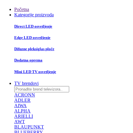
Početna
Kategorije proizvoda
Direct LED osvetljenje
Edge LED osvetljenje
Difuzne pleksiglas ploče
Dodatna oprema
Mini LED TV osvetljenje
TV brendovi
ACRONN
ADLER
AIWA
ALPHA
ARIELLI
AWT
BLAUPUNKT
BLUEBERRY