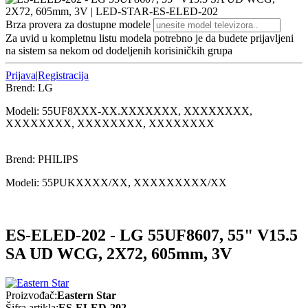
Brza provera za dostupne modele
Za uvid u kompletnu listu modela potrebno je da budete prijavljeni
na sistem sa nekom od dodeljenih korisiničkih grupa
Prijava
|
Registracija
Brend:
LG
Modeli:
55UF8
XXX-XX.XXXXXXX, XXXXXXXX,
XXXXXXXX, XXXXXXXX, XXXXXXXX
Brend:
PHILIPS
Modeli:
55PUK
XXXX/XX, XXXXXXXXX/XX
ES-ELED-202 - LG 55UF8607, 55" V15.5
SA UD WCG, 2X72, 605mm, 3V
Proizvođač:
Eastern Star
Šifra artikla:
ES-ELED-202