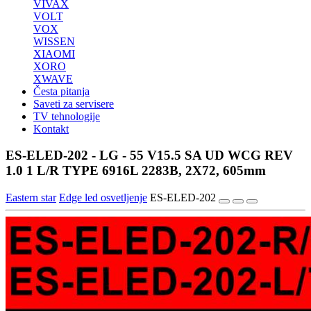
VIVAX
VOLT
VOX
WISSEN
XIAOMI
XORO
XWAVE
Česta pitanja
Saveti za servisere
TV tehnologije
Kontakt
ES-ELED-202 - LG - 55 V15.5 SA UD WCG REV
1.0 1 L/R TYPE 6916L 2283B, 2X72, 605mm
Eastern star
Edge led osvetljenje
ES-ELED-202