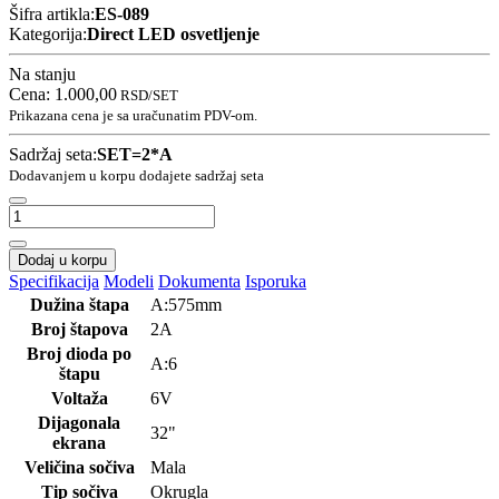
Šifra artikla:
ES-089
Kategorija:
Direct LED osvetljenje
Na stanju
Cena:
1.000,00
RSD
/SET
Prikazana cena je sa uračunatim PDV-om.
Sadržaj seta:
SET=2*A
Dodavanjem u korpu dodajete sadržaj seta
Dodaj u korpu
Specifikacija
Modeli
Dokumenta
Isporuka
Dužina štapa
A:575mm
Broj štapova
2A
Broj dioda po
A:6
štapu
Voltaža
6V
Dijagonala
32"
ekrana
Veličina sočiva
Mala
Tip sočiva
Okrugla