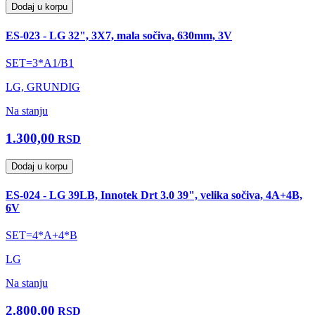
Dodaj u korpu
ES-023 - LG 32", 3X7, mala sočiva, 630mm, 3V
SET=3*A1/B1
LG, GRUNDIG
Na stanju
1.300,00
RSD
Dodaj u korpu
ES-024 - LG 39LB, Innotek Drt 3.0 39", velika sočiva, 4A+4B,
6V
SET=4*A+4*B
LG
Na stanju
2.800,00
RSD