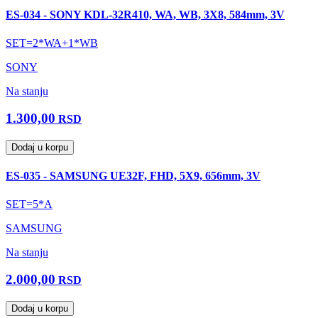
ES-034 - SONY KDL-32R410, WA, WB, 3X8, 584mm, 3V
SET=2*WA+1*WB
SONY
Na stanju
1.300,00
RSD
Dodaj u korpu
ES-035 - SAMSUNG UE32F, FHD, 5X9, 656mm, 3V
SET=5*A
SAMSUNG
Na stanju
2.000,00
RSD
Dodaj u korpu