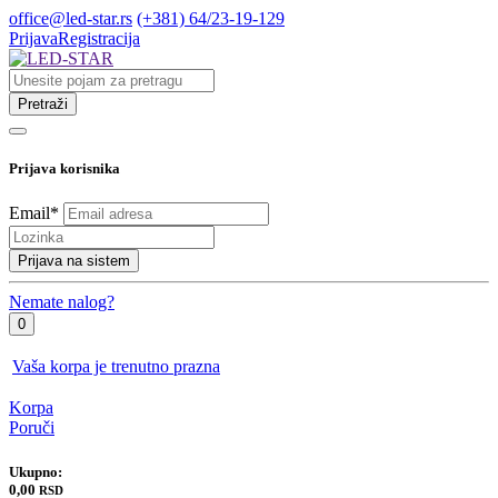
office@led-star.rs
(+381) 64/23-19-129
Prijava
Registracija
Pretraži
Prijava korisnika
Email
*
Prijava na sistem
Nemate nalog?
0
Vaša korpa je trenutno prazna
Korpa
Poruči
Ukupno:
0,00
RSD