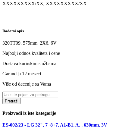
XXXXXXXXX/XX, XXXXXXXXX/XX
Dodatni opis
320TT09, 575mm, 2X6, 6V
Najbolji odnos kvaliteta i cene
Dostava kurirskim službama
Garancija 12 meseci
Više od decenije sa Vama
Pretraži
Proizvodi iz iste kategorije
ES-002/23 - LG 32", 7+8+7, A1-B1, A, , 630mm, 3V