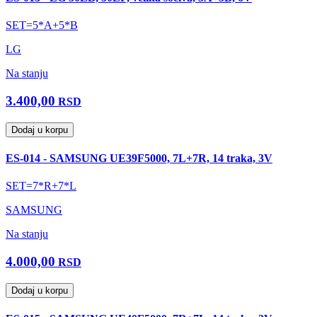
SET=5*A+5*B
LG
Na stanju
3.400,00
RSD
Dodaj u korpu
ES-014 - SAMSUNG UE39F5000, 7L+7R, 14 traka, 3V
SET=7*R+7*L
SAMSUNG
Na stanju
4.000,00
RSD
Dodaj u korpu