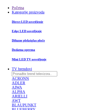
Početna
Kategorije proizvoda
Direct LED osvetljenje
Edge LED osvetljenje
Difuzne pleksiglas ploče
Dodatna oprema
Mini LED TV osvetljenje
TV brendovi
ACRONN
ADLER
AIWA
ALPHA
ARIELLI
AWT
BLAUPUNKT
BLUEBERRY