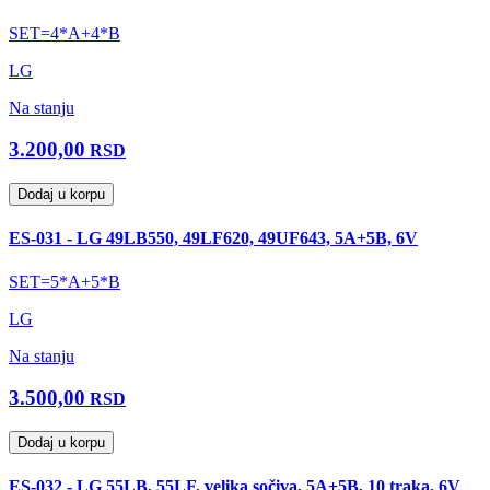
SET=4*A+4*B
LG
Na stanju
3.200,00
RSD
Dodaj u korpu
ES-031 - LG 49LB550, 49LF620, 49UF643, 5A+5B, 6V
SET=5*A+5*B
LG
Na stanju
3.500,00
RSD
Dodaj u korpu
ES-032 - LG 55LB, 55LF, velika sočiva, 5A+5B, 10 traka, 6V