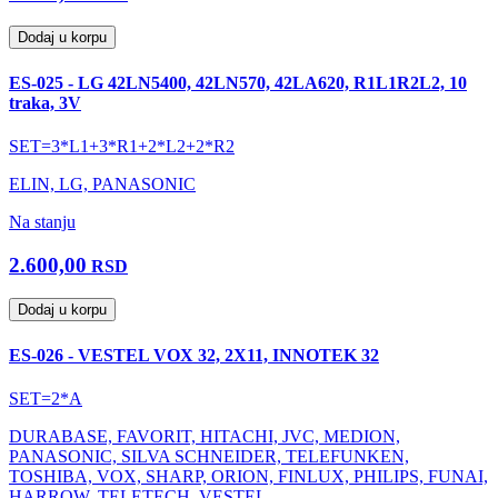
Dodaj u korpu
ES-025 - LG 42LN5400, 42LN570, 42LA620, R1L1R2L2, 10
traka, 3V
SET=3*L1+3*R1+2*L2+2*R2
ELIN, LG, PANASONIC
Na stanju
2.600,00
RSD
Dodaj u korpu
ES-026 - VESTEL VOX 32, 2X11, INNOTEK 32
SET=2*A
DURABASE, FAVORIT, HITACHI, JVC, MEDION,
PANASONIC, SILVA SCHNEIDER, TELEFUNKEN,
TOSHIBA, VOX, SHARP, ORION, FINLUX, PHILIPS, FUNAI,
HARROW, TELETECH, VESTEL