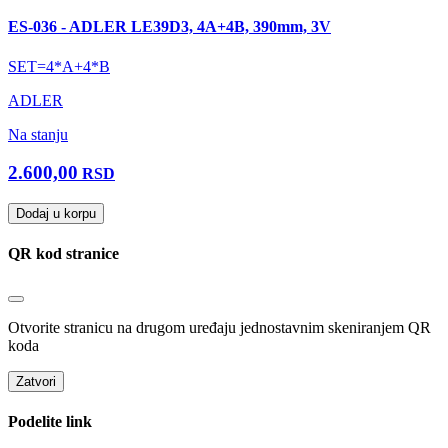
ES-036 - ADLER LE39D3, 4A+4B, 390mm, 3V
SET=4*A+4*B
ADLER
Na stanju
2.600,00
RSD
Dodaj u korpu
QR kod stranice
Otvorite stranicu na drugom uređaju jednostavnim skeniranjem QR
koda
Zatvori
Podelite link