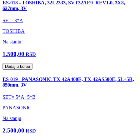
ES-018 - TOSHIBA, 32L2333, SVT32AE9_REV1.0, 3X8,
627mm, 3V
SET=3*A
TOSHIBA
Na stanju
1.500,00
RSD
Dodaj u korpu
ES-019 - PANASONIC TX-42A400E, TX-42AS500E, 5L+5R,
850mm, 3V
SET= 5*A+5*B
PANASONIC
Na stanju
2.500,00
RSD