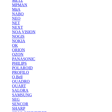
METZ
MPMAN
MiiA
NABO
NEO
NET
NEXT
NOA VISION
NOGIS
NOKIA
OK
ORION
OZON
PANASONIC
PHILIPS
POLAROID
PROFILO
Q.Bell
QUADRO
QUART
SALORA
SAMSUNG
SEG
SENCOR
SHARP