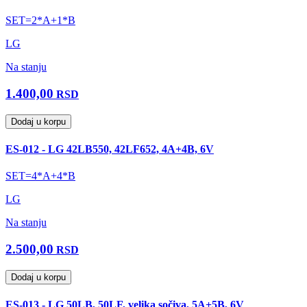
SET=2*A+1*B
LG
Na stanju
1.400,00
RSD
Dodaj u korpu
ES-012 - LG 42LB550, 42LF652, 4A+4B, 6V
SET=4*A+4*B
LG
Na stanju
2.500,00
RSD
Dodaj u korpu
ES-013 - LG 50LB, 50LF, velika sočiva, 5A+5B, 6V