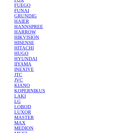
FUEGO
FUNAI
GRUNDIG
HAIER
HANNSPREE
HARROW
HIKVISION
HISENSE
HITACHI
HUGO
HYUNDAI
IIYAMA
INEXIVE
JTC
JVC
KIANO
KOPERNIKUS
LAKI
LG
LOBOD
LUXOR
MASTER
MAX
MEDION