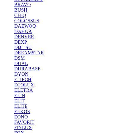
BRAVO
BUSH
CHIQ
COLOSSUS
DAEWOO
DAHUA
DENVER
DEXP
DIJITSU
DREAMSTAR
DSM
DUAL
DURABASE
DYON
E-TECH
ECOLUX
ELETRA
ELIN
ELIT
ELITE
ELKOS
EONO
FAVORIT
FINLUX
FOX