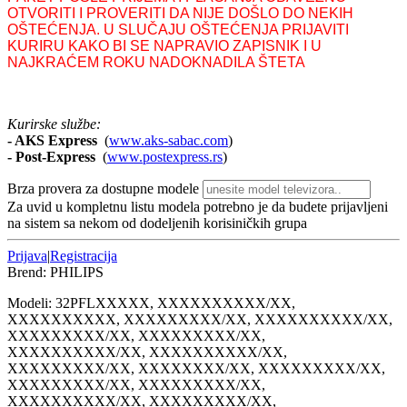
OTVORITI I PROVERITI DA NIJE DOŠLO DO NEKIH
OŠTEĆENJA. U SLUČAJU OŠTEĆENJA PRIJAVITI
KURIRU KAKO BI SE NAPRAVIO ZAPISNIK I U
NAJKRAĆEM ROKU NADOKNADILA ŠTETA
Kurirske službe:
- AKS Express
(
www.aks-sabac.com
)
-
Post-Express
(
www.postexpress.rs
)
Brza provera za dostupne modele
Za uvid u kompletnu listu modela potrebno je da budete prijavljeni
na sistem sa nekom od dodeljenih korisiničkih grupa
Prijava
|
Registracija
Brend:
PHILIPS
Modeli:
32PFL
XXXXX, XXXXXXXXXX/XX,
XXXXXXXXXX, XXXXXXXXX/XX, XXXXXXXXXX/XX,
XXXXXXXXX/XX, XXXXXXXXX/XX,
XXXXXXXXXX/XX, XXXXXXXXXX/XX,
XXXXXXXXX/XX, XXXXXXXX/XX, XXXXXXXXX/XX,
XXXXXXXXX/XX, XXXXXXXXX/XX,
XXXXXXXXXX/XX, XXXXXXXXX/XX,