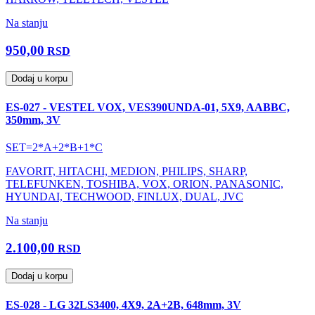
Na stanju
950,00
RSD
Dodaj u korpu
ES-027 - VESTEL VOX, VES390UNDA-01, 5X9, AABBC,
350mm, 3V
SET=2*A+2*B+1*C
FAVORIT, HITACHI, MEDION, PHILIPS, SHARP,
TELEFUNKEN, TOSHIBA, VOX, ORION, PANASONIC,
HYUNDAI, TECHWOOD, FINLUX, DUAL, JVC
Na stanju
2.100,00
RSD
Dodaj u korpu
ES-028 - LG 32LS3400, 4X9, 2A+2B, 648mm, 3V