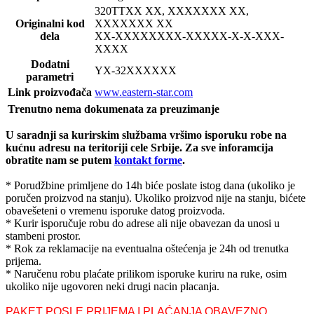
320TT
XX XX, XXXXXXX XX,
Originalni kod
XXXXXXX XX
dela
XX-XXXXXXXX-XXXXX-X-X-XXX-
XXXX
Dodatni
YX-32
XXXXXX
parametri
Link proizvođača
www.eastern-star.com
Trenutno nema dokumenata za preuzimanje
U saradnji sa kurirskim službama vršimo isporuku robe na
kućnu adresu na teritoriji cele Srbije.
Za sve inforamcija
obratite nam se putem
kontakt forme
.
* Porudžbine primljene do 14h biće poslate istog dana (ukoliko je
poručen proizvod na stanju). Ukoliko proizvod nije na stanju, bićete
obavešeteni o vremenu isporuke datog proizvoda.
* Kurir isporučuje robu do adrese ali nije obavezan da unosi u
stambeni prostor.
* Rok za reklamacije na eventualna oštećenja je 24h od trenutka
prijema.
* Naručenu robu plaćate prilikom isporuke kuriru na ruke, osim
ukoliko nije ugovoren neki drugi nacin placanja.
PAKET POSLE PRIJEMA I PLAĆANJA OBAVEZNO