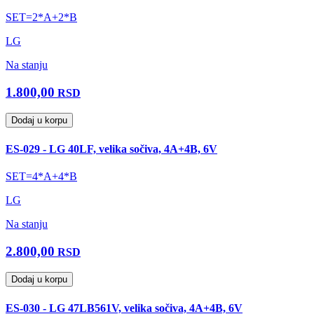
SET=2*A+2*B
LG
Na stanju
1.800,00
RSD
Dodaj u korpu
ES-029 - LG 40LF, velika sočiva, 4A+4B, 6V
SET=4*A+4*B
LG
Na stanju
2.800,00
RSD
Dodaj u korpu
ES-030 - LG 47LB561V, velika sočiva, 4A+4B, 6V