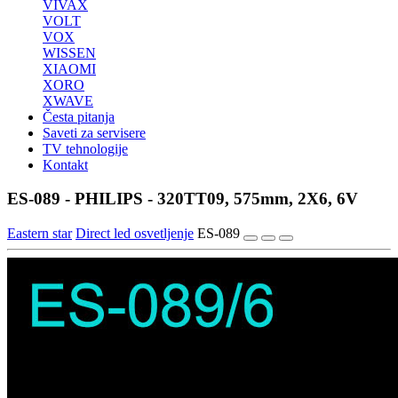
VIVAX
VOLT
VOX
WISSEN
XIAOMI
XORO
XWAVE
Česta pitanja
Saveti za servisere
TV tehnologije
Kontakt
ES-089 - PHILIPS - 320TT09, 575mm, 2X6, 6V
Eastern star
Direct led osvetljenje
ES-089