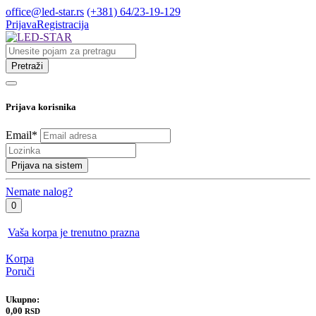
office@led-star.rs
(+381) 64/23-19-129
Prijava
Registracija
Pretraži
Prijava korisnika
Email
*
Prijava na sistem
Nemate nalog?
0
Vaša korpa je trenutno prazna
Korpa
Poruči
Ukupno:
0,00
RSD