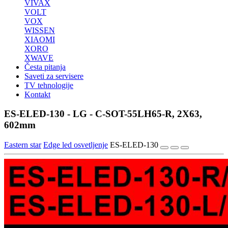
VIVAX
VOLT
VOX
WISSEN
XIAOMI
XORO
XWAVE
Česta pitanja
Saveti za servisere
TV tehnologije
Kontakt
ES-ELED-130 - LG - C-SOT-55LH65-R, 2X63,
602mm
Eastern star
Edge led osvetljenje
ES-ELED-130