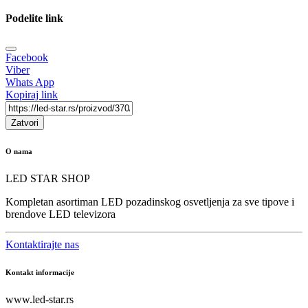
Podelite link
Facebook
Viber
Whats App
Kopiraj link
Zatvori
O nama
LED STAR SHOP
Kompletan asortiman LED pozadinskog osvetljenja za sve tipove i
brendove LED televizora
Kontaktirajte nas
Kontakt informacije
www.led-star.rs