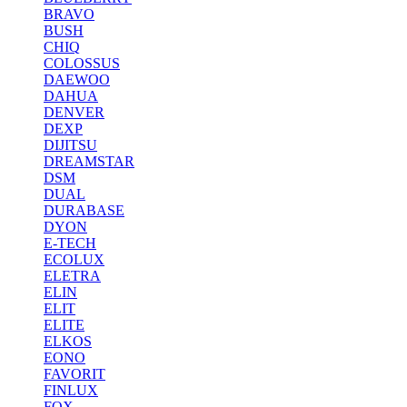
BRAVO
BUSH
CHIQ
COLOSSUS
DAEWOO
DAHUA
DENVER
DEXP
DIJITSU
DREAMSTAR
DSM
DUAL
DURABASE
DYON
E-TECH
ECOLUX
ELETRA
ELIN
ELIT
ELITE
ELKOS
EONO
FAVORIT
FINLUX
FOX