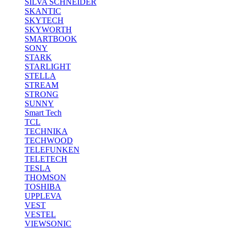
SILVA SCHNEIDER
SKANTIC
SKYTECH
SKYWORTH
SMARTBOOK
SONY
STARK
STARLIGHT
STELLA
STREAM
STRONG
SUNNY
Smart Tech
TCL
TECHNIKA
TECHWOOD
TELEFUNKEN
TELETECH
TESLA
THOMSON
TOSHIBA
UPPLEVA
VEST
VESTEL
VIEWSONIC