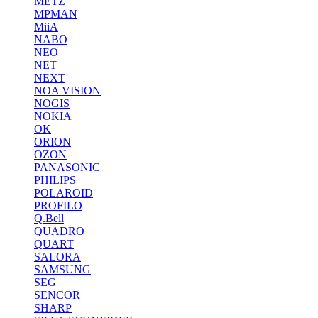
METZ
MPMAN
MiiA
NABO
NEO
NET
NEXT
NOA VISION
NOGIS
NOKIA
OK
ORION
OZON
PANASONIC
PHILIPS
POLAROID
PROFILO
Q.Bell
QUADRO
QUART
SALORA
SAMSUNG
SEG
SENCOR
SHARP