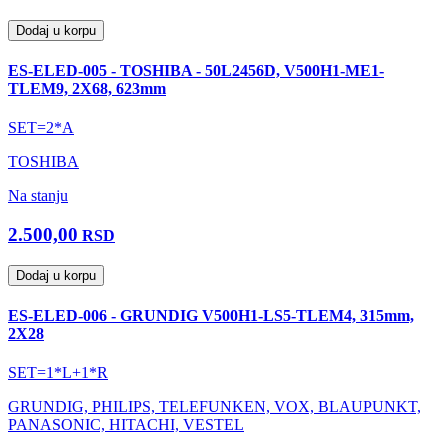
Dodaj u korpu
ES-ELED-005 - TOSHIBA - 50L2456D, V500H1-ME1-
TLEM9, 2X68, 623mm
SET=2*A
TOSHIBA
Na stanju
2.500,00
RSD
Dodaj u korpu
ES-ELED-006 - GRUNDIG V500H1-LS5-TLEM4, 315mm,
2X28
SET=1*L+1*R
GRUNDIG, PHILIPS, TELEFUNKEN, VOX, BLAUPUNKT,
PANASONIC, HITACHI, VESTEL