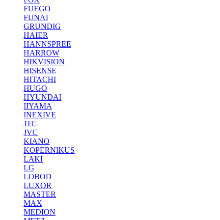
FUEGO
FUNAI
GRUNDIG
HAIER
HANNSPREE
HARROW
HIKVISION
HISENSE
HITACHI
HUGO
HYUNDAI
IIYAMA
INEXIVE
JTC
JVC
KIANO
KOPERNIKUS
LAKI
LG
LOBOD
LUXOR
MASTER
MAX
MEDION