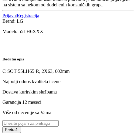
na sistem sa nekom od dodeljenih korisiničkih grupa
Prijava
|
Registracija
Brend:
LG
Modeli:
55LH6
XXX
Dodatni opis
C-SOT-55LH65-R, 2X63, 602mm
Najbolji odnos kvaliteta i cene
Dostava kurirskim službama
Garancija 12 meseci
Više od decenije sa Vama
Pretraži