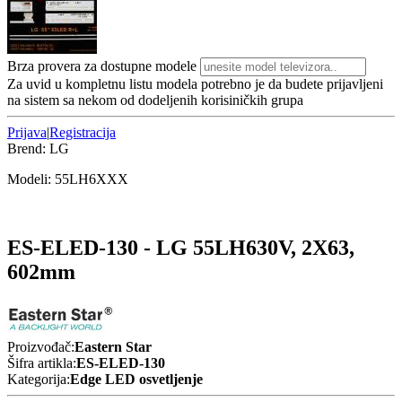
Brza provera za dostupne modele
Za uvid u kompletnu listu modela potrebno je da budete prijavljeni
na sistem sa nekom od dodeljenih korisiničkih grupa
Prijava
|
Registracija
Brend:
LG
Modeli:
55LH6
XXX
ES-ELED-130 - LG 55LH630V, 2X63,
602mm
Proizvođač:
Eastern Star
Šifra artikla:
ES-ELED-130
Kategorija:
Edge LED osvetljenje