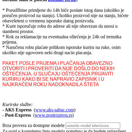
* Porudžbine primljene do 14h biće poslate istog dana (ukoliko je
poručen proizvod na stanju). Ukoliko proizvod nije na stanju, bićete
obavešeteni o vremenu isporuke datog proizvoda.
* Kurir isporučuje robu do adrese ali nije obavezan da unosi u
stambeni prostor.
* Rok za reklamacije na eventualna oštećenja je 24h od trenutka
prijema.
* Naručenu robu plaćate prilikom isporuke kuriru na ruke, osim
ukoliko nije ugovoren neki drugi nacin placanja.
PAKET POSLE PRIJEMA I PLAĆANJA OBAVEZNO
OTVORITI I PROVERITI DA NIJE DOŠLO DO NEKIH
OŠTEĆENJA. U SLUČAJU OŠTEĆENJA PRIJAVITI
KURIRU KAKO BI SE NAPRAVIO ZAPISNIK I U
NAJKRAĆEM ROKU NADOKNADILA ŠTETA
Kurirske službe:
- AKS Express
(
www.aks-sabac.com
)
-
Post-Express
(
www.postexpress.rs
)
Brza provera za dostupne modele
Za uvid u kompletnu listu modela potrebno je da budete prijavljeni