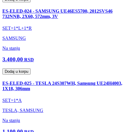
ES-ELED-024 - SAMSUNG UE46ES5700, 2012SVS46
732NNB, 2X60, 572mm, 3V
SET=1*L+1*R
SAMSUNG
Na stanju
3.400,00
RSD
Dodaj u korpu
ES-ELED-025 - TESLA 24S307WH, Samsung UE24H4003,
1X18, 306mm
SET=1*A
TESLA, SAMSUNG
Na stanju
1.100,00
RSD