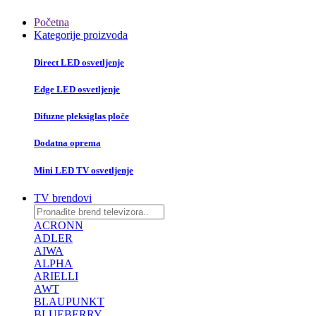
Početna
Kategorije proizvoda
Direct LED osvetljenje
Edge LED osvetljenje
Difuzne pleksiglas ploče
Dodatna oprema
Mini LED TV osvetljenje
TV brendovi
ACRONN
ADLER
AIWA
ALPHA
ARIELLI
AWT
BLAUPUNKT
BLUEBERRY