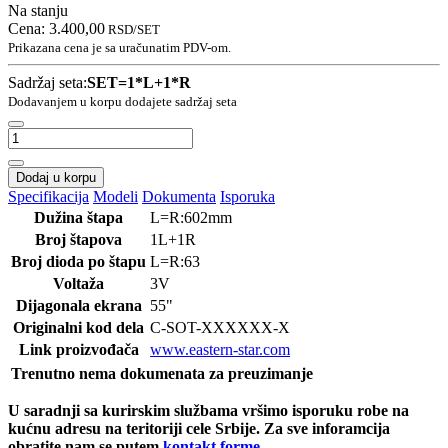
Na stanju
Cena:
3.400,00
RSD
/SET
Prikazana cena je sa uračunatim PDV-om.
Sadržaj seta:
SET=1*L+1*R
Dodavanjem u korpu dodajete sadržaj seta
Dodaj u korpu
Specifikacija
Modeli
Dokumenta
Isporuka
Dužina štapa
L=R:602mm
Broj štapova
1L+1R
Broj dioda po štapu
L=R:63
Voltaža
3V
Dijagonala ekrana
55"
Originalni kod dela
C-SOT
-XXXXXX-X
Link proizvođača
www.eastern-star.com
Trenutno nema dokumenata za preuzimanje
U saradnji sa kurirskim službama vršimo isporuku robe na
kućnu adresu na teritoriji cele Srbije.
Za sve inforamcija
obratite nam se putem
kontakt forme
.