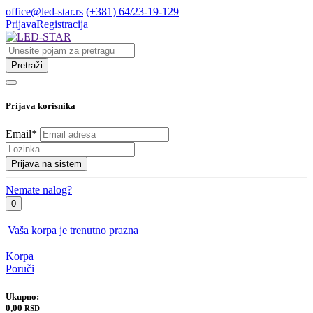
office@led-star.rs
(+381) 64/23-19-129
Prijava
Registracija
Pretraži
Prijava korisnika
Email
*
Prijava na sistem
Nemate nalog?
0
Vaša korpa je trenutno prazna
Korpa
Poruči
Ukupno:
0,00
RSD