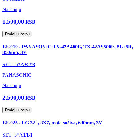
Na stanju
1.500,00
RSD
Dodaj u korpu
ES-019 - PANASONIC TX-42A400E, TX-42AS500E, 5L+5R,
850mm, 3V
SET= 5*A+5*B
PANASONIC
Na stanju
2.500,00
RSD
Dodaj u korpu
ES-023 - LG 32", 3X7, mala sočiva, 630mm, 3V
SET=3*A1/B1