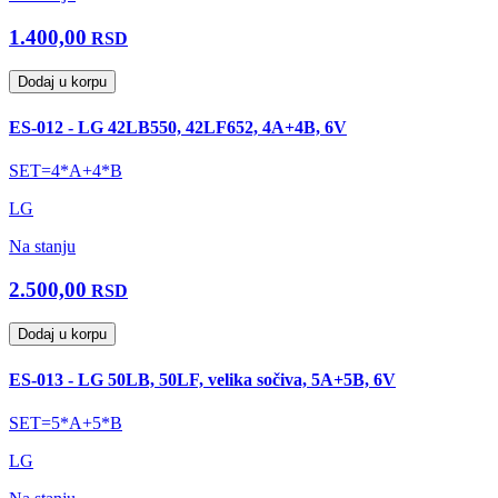
1.400,00
RSD
Dodaj u korpu
ES-012 - LG 42LB550, 42LF652, 4A+4B, 6V
SET=4*A+4*B
LG
Na stanju
2.500,00
RSD
Dodaj u korpu
ES-013 - LG 50LB, 50LF, velika sočiva, 5A+5B, 6V
SET=5*A+5*B
LG