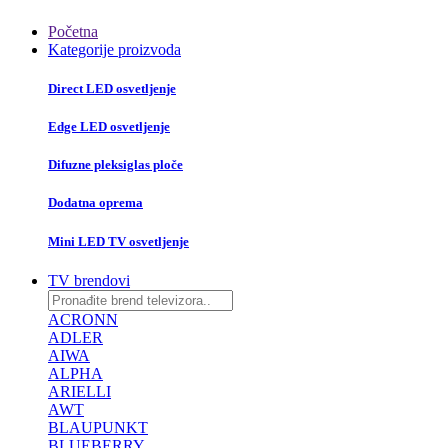
Početna
Kategorije proizvoda
Direct LED osvetljenje
Edge LED osvetljenje
Difuzne pleksiglas ploče
Dodatna oprema
Mini LED TV osvetljenje
TV brendovi
ACRONN
ADLER
AIWA
ALPHA
ARIELLI
AWT
BLAUPUNKT
BLUEBERRY