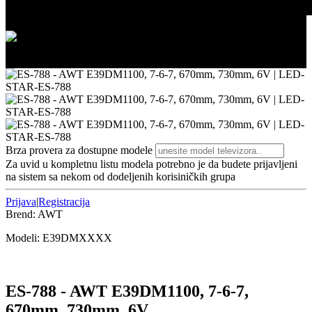
2/3
3/3
Brza provera za dostupne modele
Za uvid u kompletnu listu modela potrebno je da budete prijavljeni
na sistem sa nekom od dodeljenih korisiničkih grupa
Prijava
|
Registracija
Brend:
AWT
Modeli:
E39DM
XXXX
ES-788 - AWT E39DM1100, 7-6-7,
670mm, 730mm, 6V