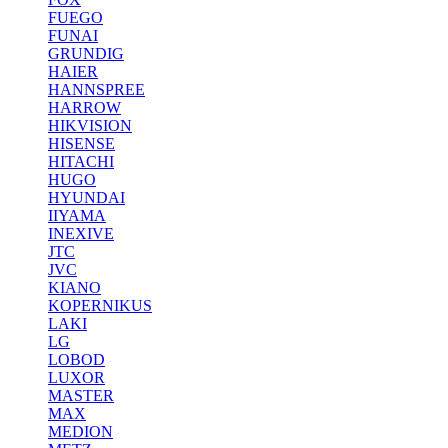
FUEGO
FUNAI
GRUNDIG
HAIER
HANNSPREE
HARROW
HIKVISION
HISENSE
HITACHI
HUGO
HYUNDAI
IIYAMA
INEXIVE
JTC
JVC
KIANO
KOPERNIKUS
LAKI
LG
LOBOD
LUXOR
MASTER
MAX
MEDION