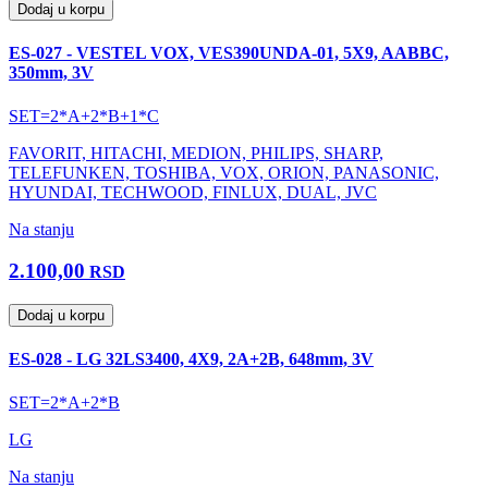
Dodaj u korpu
ES-027 - VESTEL VOX, VES390UNDA-01, 5X9, AABBC,
350mm, 3V
SET=2*A+2*B+1*C
FAVORIT, HITACHI, MEDION, PHILIPS, SHARP,
TELEFUNKEN, TOSHIBA, VOX, ORION, PANASONIC,
HYUNDAI, TECHWOOD, FINLUX, DUAL, JVC
Na stanju
2.100,00
RSD
Dodaj u korpu
ES-028 - LG 32LS3400, 4X9, 2A+2B, 648mm, 3V
SET=2*A+2*B
LG
Na stanju