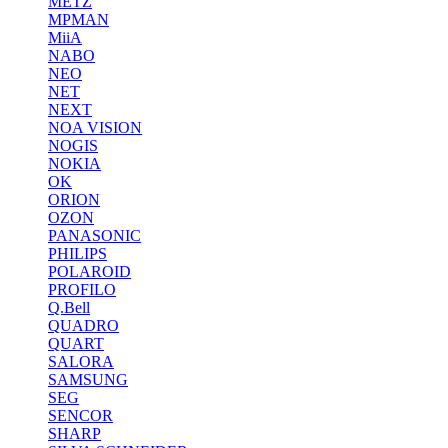
METZ
MPMAN
MiiA
NABO
NEO
NET
NEXT
NOA VISION
NOGIS
NOKIA
OK
ORION
OZON
PANASONIC
PHILIPS
POLAROID
PROFILO
Q.Bell
QUADRO
QUART
SALORA
SAMSUNG
SEG
SENCOR
SHARP