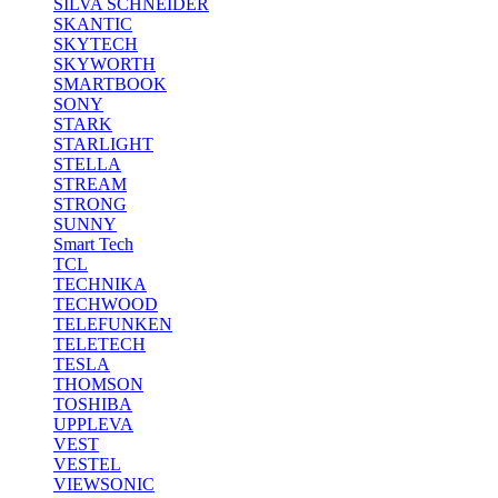
SILVA SCHNEIDER
SKANTIC
SKYTECH
SKYWORTH
SMARTBOOK
SONY
STARK
STARLIGHT
STELLA
STREAM
STRONG
SUNNY
Smart Tech
TCL
TECHNIKA
TECHWOOD
TELEFUNKEN
TELETECH
TESLA
THOMSON
TOSHIBA
UPPLEVA
VEST
VESTEL
VIEWSONIC