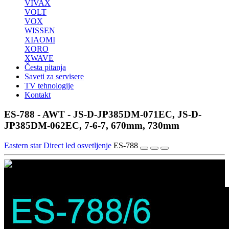
VIVAX
VOLT
VOX
WISSEN
XIAOMI
XORO
XWAVE
Česta pitanja
Saveti za servisere
TV tehnologije
Kontakt
ES-788 - AWT - JS-D-JP385DM-071EC, JS-D-
JP385DM-062EC, 7-6-7, 670mm, 730mm
Eastern star
Direct led osvetljenje
ES-788
1/3