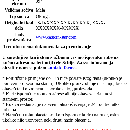
39"
ekrana
Veličina sočiva
Mala
Tip sočiva
Okrugla
Originalni kod
JS-D-
XXXXXXX-XXXXX, XX-X-
dela
XXXXXXX-XXXXX
Link
www.eastern-star.com
proizvođača
Trenutno nema dokumenata za preuzimanje
U saradnji sa kurirskim službama vršimo isporuku robe na
kućnu adresu na teritoriji cele Srbije.
Za sve inforamcija
obratite nam se putem
kontakt forme
.
* Porudžbine primljene do 14h biće poslate istog dana (ukoliko je
poručen proizvod na stanju). Ukoliko proizvod nije na stanju, bićete
obavešeteni o vremenu isporuke datog proizvoda.
* Kurir isporučuje robu do adrese ali nije obavezan da unosi u
stambeni prostor.
* Rok za reklamacije na eventualna oštećenja je 24h od trenutka
prijema.
* Naručenu robu plaćate prilikom isporuke kuriru na ruke, osim
ukoliko nije ugovoren neki drugi nacin placanja.