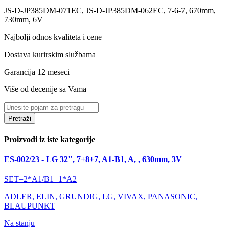
JS-D-JP385DM-071EC, JS-D-JP385DM-062EC, 7-6-7, 670mm,
730mm, 6V
Najbolji odnos kvaliteta i cene
Dostava kurirskim službama
Garancija 12 meseci
Više od decenije sa Vama
Pretraži
Proizvodi iz iste kategorije
ES-002/23 - LG 32", 7+8+7, A1-B1, A, , 630mm, 3V
SET=2*A1/B1+1*A2
ADLER, ELIN, GRUNDIG, LG, VIVAX, PANASONIC,
BLAUPUNKT
Na stanju