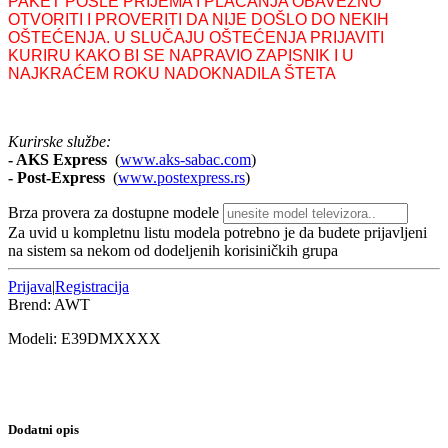
PAKET POSLE PRIJEMA I PLAĆANJA OBAVEZNO
OTVORITI I PROVERITI DA NIJE DOŠLO DO NEKIH
OŠTEĆENJA. U SLUČAJU OŠTEĆENJA PRIJAVITI
KURIRU KAKO BI SE NAPRAVIO ZAPISNIK I U
NAJKRAĆEM ROKU NADOKNADILA ŠTETA
Kurirske službe:
- AKS Express
(
www.aks-sabac.com
)
-
Post-Express
(
www.postexpress.rs
)
Brza provera za dostupne modele
Za uvid u kompletnu listu modela potrebno je da budete prijavljeni
na sistem sa nekom od dodeljenih korisiničkih grupa
Prijava
|
Registracija
Brend:
AWT
Modeli:
E39DM
XXXX
Dodatni opis