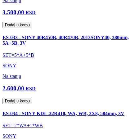
Na stanju
3.500,00
RSD
Dodaj u korpu
ES-033 - SONY 40R450B, 40R470B, 2013SONY40, 380mm,
5A+5B, 3V
SET=5*A+5*B
SONY
Na stanju
2.600,00
RSD
Dodaj u korpu
ES-034 - SONY KDL-32R410, WA, WB, 3X8, 584mm, 3V
SET=2*WA+1*WB
SONY