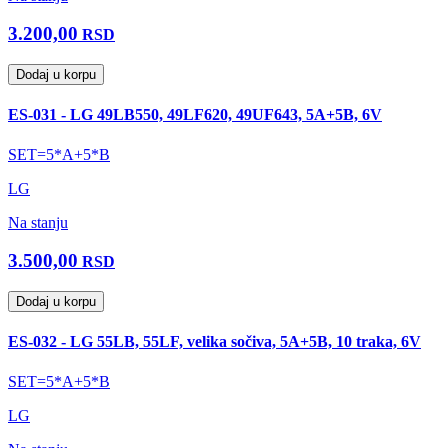
3.200,00
RSD
Dodaj u korpu
ES-031 - LG 49LB550, 49LF620, 49UF643, 5A+5B, 6V
SET=5*A+5*B
LG
Na stanju
3.500,00
RSD
Dodaj u korpu
ES-032 - LG 55LB, 55LF, velika sočiva, 5A+5B, 10 traka, 6V
SET=5*A+5*B
LG