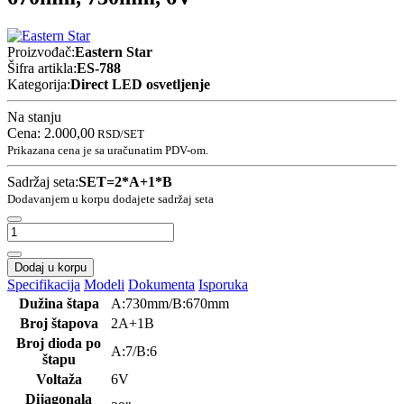
Proizvođač:
Eastern Star
Šifra artikla:
ES-788
Kategorija:
Direct LED osvetljenje
Na stanju
Cena:
2.000,00
RSD
/SET
Prikazana cena je sa uračunatim PDV-om.
Sadržaj seta:
SET=2*A+1*B
Dodavanjem u korpu dodajete sadržaj seta
Dodaj u korpu
Specifikacija
Modeli
Dokumenta
Isporuka
Dužina štapa
A:730mm/B:670mm
Broj štapova
2A+1B
Broj dioda po
A:7/B:6
štapu
Voltaža
6V
Dijagonala