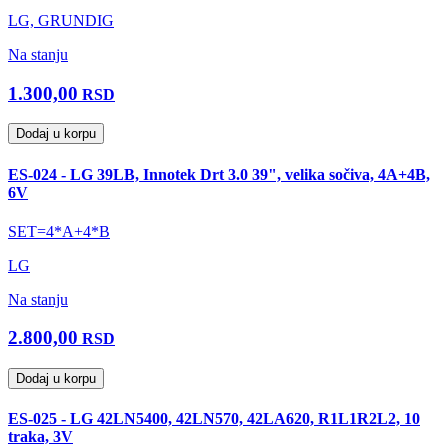
LG, GRUNDIG
Na stanju
1.300,00
RSD
Dodaj u korpu
ES-024 - LG 39LB, Innotek Drt 3.0 39", velika sočiva, 4A+4B,
6V
SET=4*A+4*B
LG
Na stanju
2.800,00
RSD
Dodaj u korpu
ES-025 - LG 42LN5400, 42LN570, 42LA620, R1L1R2L2, 10
traka, 3V