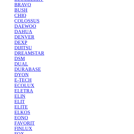
BRAVO
BUSH
CHIQ
COLOSSUS
DAEWOO
DAHUA
DENVER
DEXP
DIJITSU
DREAMSTAR
DSM
DUAL
DURABASE
DYON
E-TECH
ECOLUX
ELETRA
ELIN
ELIT
ELITE
ELKOS
EONO
FAVORIT
FINLUX
FOX