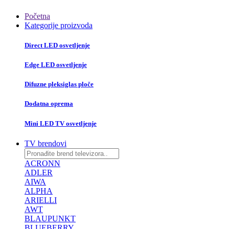
Početna
Kategorije proizvoda
Direct LED osvetljenje
Edge LED osvetljenje
Difuzne pleksiglas ploče
Dodatna oprema
Mini LED TV osvetljenje
TV brendovi
ACRONN
ADLER
AIWA
ALPHA
ARIELLI
AWT
BLAUPUNKT
BLUEBERRY