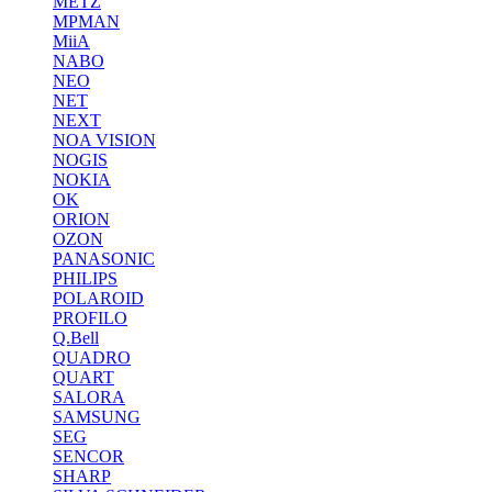
METZ
MPMAN
MiiA
NABO
NEO
NET
NEXT
NOA VISION
NOGIS
NOKIA
OK
ORION
OZON
PANASONIC
PHILIPS
POLAROID
PROFILO
Q.Bell
QUADRO
QUART
SALORA
SAMSUNG
SEG
SENCOR
SHARP