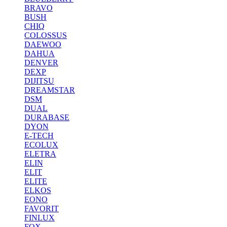
BRAVO
BUSH
CHIQ
COLOSSUS
DAEWOO
DAHUA
DENVER
DEXP
DIJITSU
DREAMSTAR
DSM
DUAL
DURABASE
DYON
E-TECH
ECOLUX
ELETRA
ELIN
ELIT
ELITE
ELKOS
EONO
FAVORIT
FINLUX
FOX