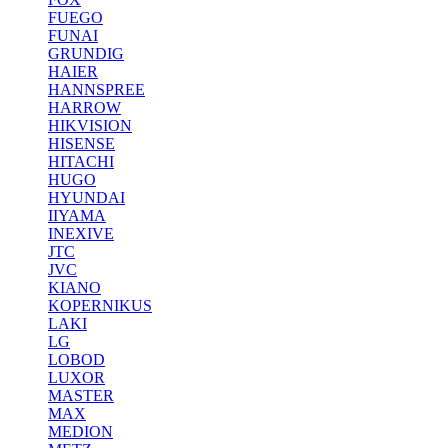
FUEGO
FUNAI
GRUNDIG
HAIER
HANNSPREE
HARROW
HIKVISION
HISENSE
HITACHI
HUGO
HYUNDAI
IIYAMA
INEXIVE
JTC
JVC
KIANO
KOPERNIKUS
LAKI
LG
LOBOD
LUXOR
MASTER
MAX
MEDION