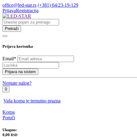
office@led-star.rs
(+381) 64/23-19-129
Prijava
Registracija
Pretraži
Prijava korisnika
Email
*
Prijava na sistem
Nemate nalog?
0
Vaša korpa je trenutno prazna
Korpa
Poruči
Ukupno:
0,00
RSD