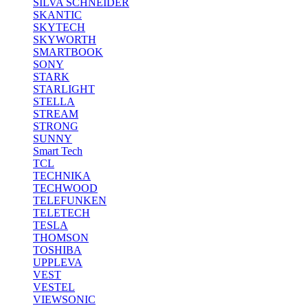
SILVA SCHNEIDER
SKANTIC
SKYTECH
SKYWORTH
SMARTBOOK
SONY
STARK
STARLIGHT
STELLA
STREAM
STRONG
SUNNY
Smart Tech
TCL
TECHNIKA
TECHWOOD
TELEFUNKEN
TELETECH
TESLA
THOMSON
TOSHIBA
UPPLEVA
VEST
VESTEL
VIEWSONIC