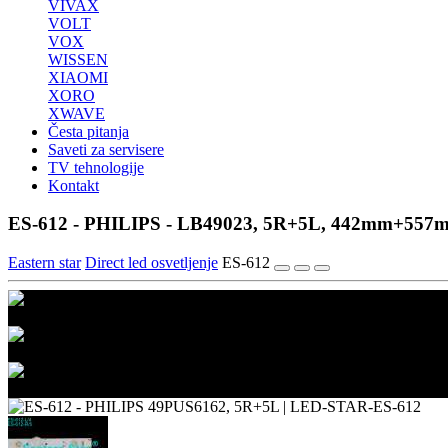
VIVAX
VOLT
VOX
WISSEN
XIAOMI
XORO
XWAVE
Česta pitanja
Saveti za servisere
TV tehnologije
Kontakt
ES-612 - PHILIPS - LB49023, 5R+5L, 442mm+557
Eastern star
Direct led osvetljenje
ES-612
1/3
2/3
3/3