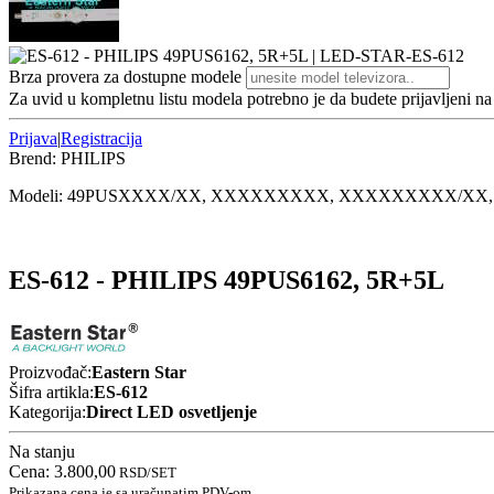
Brza provera za dostupne modele
Za uvid u kompletnu listu modela potrebno je da budete prijavljeni n
Prijava
|
Registracija
Brend:
PHILIPS
Modeli:
49PUS
XXXX/XX, XXXXXXXXX, XXXXXXXXX/XX
ES-612 - PHILIPS 49PUS6162, 5R+5L
Proizvođač:
Eastern Star
Šifra artikla:
ES-612
Kategorija:
Direct LED osvetljenje
Na stanju
Cena:
3.800,00
RSD
/SET
Prikazana cena je sa uračunatim PDV-om.