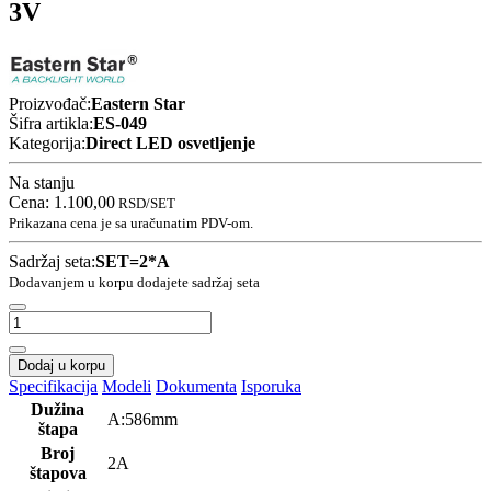
3V
Proizvođač:
Eastern Star
Šifra artikla:
ES-049
Kategorija:
Direct LED osvetljenje
Na stanju
Cena:
1.100,00
RSD
/SET
Prikazana cena je sa uračunatim PDV-om.
Sadržaj seta:
SET=2*A
Dodavanjem u korpu dodajete sadržaj seta
Dodaj u korpu
Specifikacija
Modeli
Dokumenta
Isporuka
Dužina
A:586mm
štapa
Broj
2A
štapova