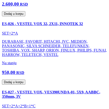
2.600,00
RSD
Dodaj u korpu
ES-026 - VESTEL VOX 32, 2X11, INNOTEK 32
SET=2*A
DURABASE, FAVORIT, HITACHI, JVC, MEDION,
PANASONIC, SILVA SCHNEIDER, TELEFUNKEN,
TOSHIBA, VOX, SHARP, ORION, FINLUX, PHILIPS, FUNAI,
HARROW, TELETECH, VESTEL
Na stanju
950,00
RSD
Dodaj u korpu
ES-027 - VESTEL VOX, VES390UNDA-01, 5X9, AABBC,
350mm, 3V
SET=2*A+2*B+1*C