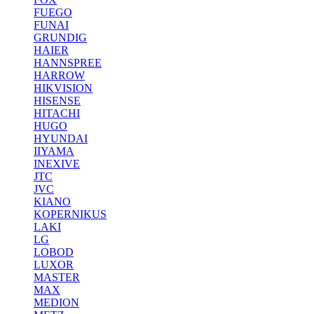
FUEGO
FUNAI
GRUNDIG
HAIER
HANNSPREE
HARROW
HIKVISION
HISENSE
HITACHI
HUGO
HYUNDAI
IIYAMA
INEXIVE
JTC
JVC
KIANO
KOPERNIKUS
LAKI
LG
LOBOD
LUXOR
MASTER
MAX
MEDION