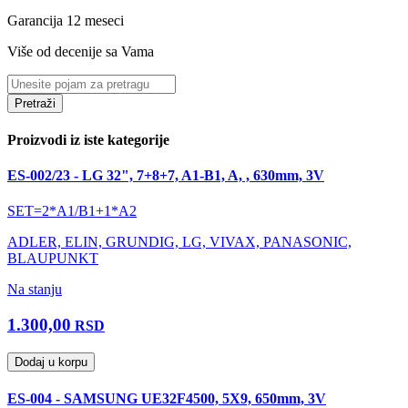
Garancija 12 meseci
Više od decenije sa Vama
Pretraži
Proizvodi iz iste kategorije
ES-002/23 - LG 32", 7+8+7, A1-B1, A, , 630mm, 3V
SET=2*A1/B1+1*A2
ADLER, ELIN, GRUNDIG, LG, VIVAX, PANASONIC,
BLAUPUNKT
Na stanju
1.300,00
RSD
Dodaj u korpu
ES-004 - SAMSUNG UE32F4500, 5X9, 650mm, 3V