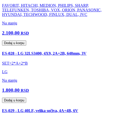
FAVORIT, HITACHI, MEDION, PHILIPS, SHARP,
TELEFUNKEN, TOSHIBA, VOX, ORION, PANASONIC,
HYUNDAI, TECHWOOD, FINLUX, DUAL, JVC
Na stanju
2.100,00
RSD
Dodaj u korpu
ES-028 - LG 32LS3400, 4X9, 2A+2B, 648mm, 3V
SET=2*A+2*B
LG
Na stanju
1.800,00
RSD
Dodaj u korpu
ES-029 - LG 40LF, velika sočiva, 4A+4B, 6V