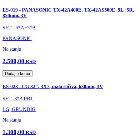
ES-019 - PANASONIC TX-42A400E, TX-42AS500E, 5L+5R,
850mm, 3V
SET= 5*A+5*B
PANASONIC
Na stanju
2.500,00
RSD
Dodaj u korpu
ES-023 - LG 32", 3X7, mala sočiva, 630mm, 3V
SET=3*A1/B1
LG, GRUNDIG
Na stanju
1.300,00
RSD