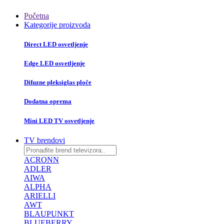
Početna
Kategorije proizvoda
Direct LED osvetljenje
Edge LED osvetljenje
Difuzne pleksiglas ploče
Dodatna oprema
Mini LED TV osvetljenje
TV brendovi
ACRONN
ADLER
AIWA
ALPHA
ARIELLI
AWT
BLAUPUNKT
BLUEBERRY