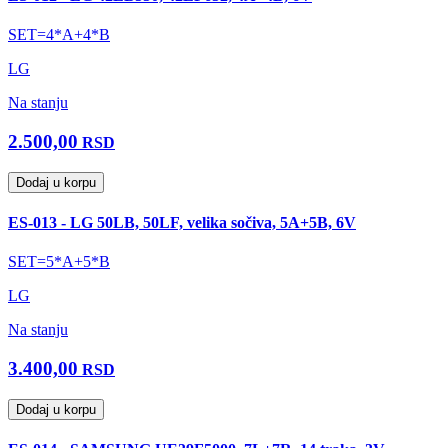
SET=4*A+4*B
LG
Na stanju
2.500,00
RSD
Dodaj u korpu
ES-013 - LG 50LB, 50LF, velika sočiva, 5A+5B, 6V
SET=5*A+5*B
LG
Na stanju
3.400,00
RSD
Dodaj u korpu