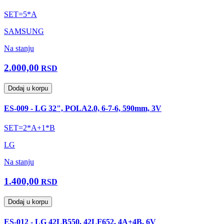
SET=5*A
SAMSUNG
Na stanju
2.000,00
RSD
Dodaj u korpu
ES-009 - LG 32", POLA2.0, 6-7-6, 590mm, 3V
SET=2*A+1*B
LG
Na stanju
1.400,00
RSD
Dodaj u korpu
ES-012 - LG 42LB550, 42LF652, 4A+4B, 6V