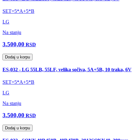
SET=5*A+5*B
LG
Na stanju
3.500,00
RSD
Dodaj u korpu
ES-032 - LG 55LB, 55LF, velika sočiva, 5A+5B, 10 traka, 6V
SET=5*A+5*B
LG
Na stanju
3.500,00
RSD
Dodaj u korpu