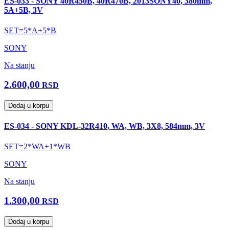
ES-033 - SONY 40R450B, 40R470B, 2013SONY40, 380mm,
5A+5B, 3V
SET=5*A+5*B
SONY
Na stanju
2.600,00
RSD
Dodaj u korpu
ES-034 - SONY KDL-32R410, WA, WB, 3X8, 584mm, 3V
SET=2*WA+1*WB
SONY
Na stanju
1.300,00
RSD
Dodaj u korpu