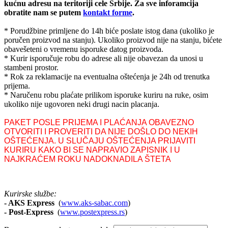
kućnu adresu na teritoriji cele Srbije.
Za sve inforamcija
obratite nam se putem
kontakt forme
.
* Porudžbine primljene do 14h biće poslate istog dana (ukoliko je
poručen proizvod na stanju). Ukoliko proizvod nije na stanju, bićete
obavešeteni o vremenu isporuke datog proizvoda.
* Kurir isporučuje robu do adrese ali nije obavezan da unosi u
stambeni prostor.
* Rok za reklamacije na eventualna oštećenja je 24h od trenutka
prijema.
* Naručenu robu plaćate prilikom isporuke kuriru na ruke, osim
ukoliko nije ugovoren neki drugi nacin placanja.
PAKET POSLE PRIJEMA I PLAĆANJA OBAVEZNO
OTVORITI I PROVERITI DA NIJE DOŠLO DO NEKIH
OŠTEĆENJA. U SLUČAJU OŠTEĆENJA PRIJAVITI
KURIRU KAKO BI SE NAPRAVIO ZAPISNIK I U
NAJKRAĆEM ROKU NADOKNADILA ŠTETA
Kurirske službe:
- AKS Express
(
www.aks-sabac.com
)
-
Post-Express
(
www.postexpress.rs
)