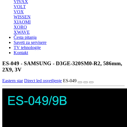
VIVAX
VOLT
VOX
WISSEN
XIAOMI
XORO
XWAVE
Česta pitanja
Saveti za servisere
TV tehnologije
Kontakt
ES-049 - SAMSUNG - D3GE-320SM0-R2, 586mm,
2X9, 3V
Eastern star
Direct led osvetljenje
ES-049