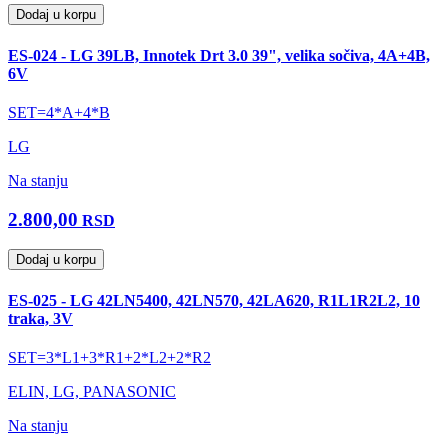
Dodaj u korpu
ES-024 - LG 39LB, Innotek Drt 3.0 39", velika sočiva, 4A+4B,
6V
SET=4*A+4*B
LG
Na stanju
2.800,00
RSD
Dodaj u korpu
ES-025 - LG 42LN5400, 42LN570, 42LA620, R1L1R2L2, 10
traka, 3V
SET=3*L1+3*R1+2*L2+2*R2
ELIN, LG, PANASONIC
Na stanju