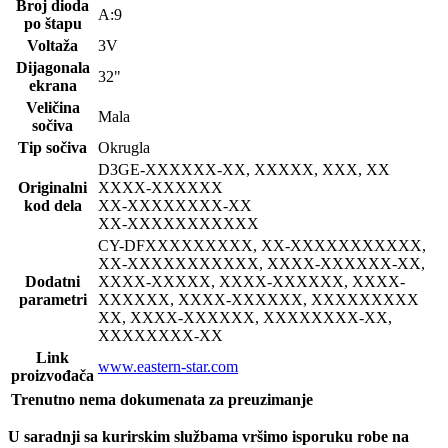
Broj dioda
A:9
po štapu
Voltaža
3V
Dijagonala
32"
ekrana
Veličina
Mala
sočiva
Tip sočiva
Okrugla
D3GE-
XXXXXX-XX, XXXXX, XXX, XX
Originalni
XXXX-XXXXXX
kod dela
XX-XXXXXXXX-XX
XX-XXXXXXXXXXX
CY-DF
XXXXXXXXX, XX-XXXXXXXXXXX,
XX-XXXXXXXXXXX, XXXX-XXXXXX-XX,
Dodatni
XXXX-XXXXX, XXXX-XXXXXX, XXXX-
parametri
XXXXXX, XXXX-XXXXXX, XXXXXXXXX
XX, XXXX-XXXXXX, XXXXXXXX-XX,
XXXXXXXX-XX
Link
www.eastern-star.com
proizvođača
Trenutno nema dokumenata za preuzimanje
U saradnji sa kurirskim službama vršimo isporuku robe na