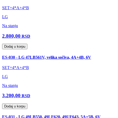
SET=4*A+4*B
LG
Na stanju
2.800,00
RSD
Dodaj u korpu
ES-030 - LG 47LB561V, velika sočiva, 4A+4B, 6V
SET=4*A+4*B
LG
Na stanju
3.200,00
RSD
Dodaj u korpu
ES-031 - LG 49LB550, 49LF620, 49UF643, 5A+5B, 6V