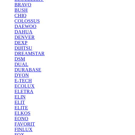
BRAVO
BUSH
CHIQ
COLOSSUS
DAEWOO
DAHUA
DENVER
DEXP
DIJITSU
DREAMSTAR
DSM
DUAL
DURABASE
DYON
E-TECH
ECOLUX
ELETRA
ELIN
ELIT
ELITE
ELKOS
EONO
FAVORIT
FINLUX
FOX