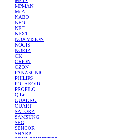
METZ
MPMAN
MiiA
NABO
NEO
NET
NEXT
NOA VISION
NOGIS
NOKIA
OK
ORION
OZON
PANASONIC
PHILIPS
POLAROID
PROFILO
Q.Bell
QUADRO
QUART
SALORA
SAMSUNG
SEG
SENCOR
SHARP