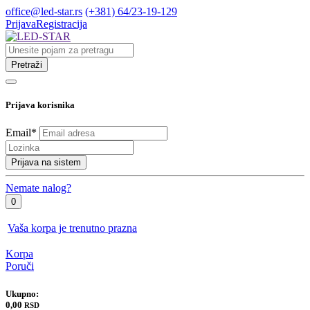
office@led-star.rs
(+381) 64/23-19-129
Prijava
Registracija
Pretraži
Prijava korisnika
Email
*
Prijava na sistem
Nemate nalog?
0
Vaša korpa je trenutno prazna
Korpa
Poruči
Ukupno:
0,00
RSD