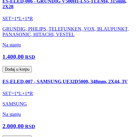
ES-ELED-006 - GRUNDIG V500H1-LS5-TLEM4, 315mm,
2X28
SET=1*L+1*R
GRUNDIG, PHILIPS, TELEFUNKEN, VOX, BLAUPUNKT,
PANASONIC, HITACHI, VESTEL
Na stanju
1.400,00
RSD
Dodaj u korpu
ES-ELED-007 - SAMSUNG UE32D5000, 348mm, 2X44, 3V
SET=1*L+1*R
SAMSUNG
Na stanju
2.000,00
RSD