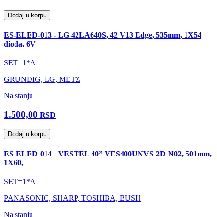
Dodaj u korpu
ES-ELED-013 - LG 42LA640S, 42 V13 Edge, 535mm, 1X54
dioda, 6V
SET=1*A
GRUNDIG, LG, METZ
Na stanju
1.500,00
RSD
Dodaj u korpu
ES-ELED-014 - VESTEL 40” VES400UNVS-2D-N02, 501mm,
1X60,
SET=1*A
PANASONIC, SHARP, TOSHIBA, BUSH
Na stanju