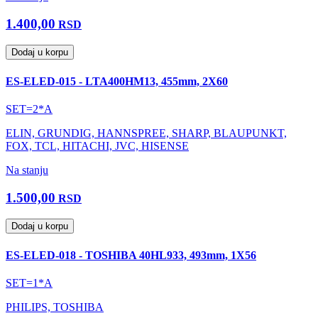
1.400,00
RSD
Dodaj u korpu
ES-ELED-015 - LTA400HM13, 455mm, 2X60
SET=2*A
ELIN, GRUNDIG, HANNSPREE, SHARP, BLAUPUNKT,
FOX, TCL, HITACHI, JVC, HISENSE
Na stanju
1.500,00
RSD
Dodaj u korpu
ES-ELED-018 - TOSHIBA 40HL933, 493mm, 1X56
SET=1*A
PHILIPS, TOSHIBA