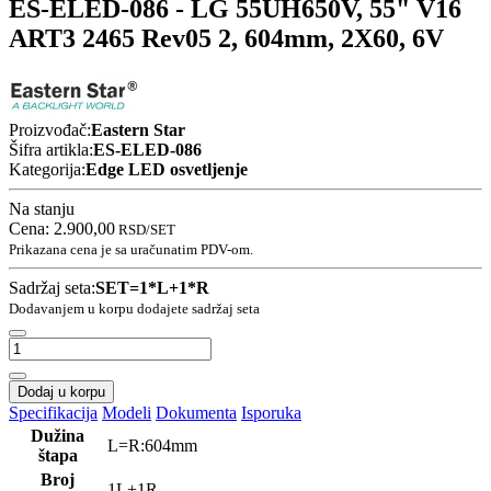
ES-ELED-086 - LG 55UH650V, 55" V16
ART3 2465 Rev05 2, 604mm, 2X60, 6V
Proizvođač:
Eastern Star
Šifra artikla:
ES-ELED-086
Kategorija:
Edge LED osvetljenje
Na stanju
Cena:
2.900,00
RSD
/SET
Prikazana cena je sa uračunatim PDV-om.
Sadržaj seta:
SET=1*L+1*R
Dodavanjem u korpu dodajete sadržaj seta
Dodaj u korpu
Specifikacija
Modeli
Dokumenta
Isporuka
Dužina
L=R:604mm
štapa
Broj
1L+1R