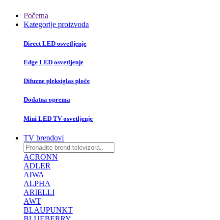
Početna
Kategorije proizvoda
Direct LED osvetljenje
Edge LED osvetljenje
Difuzne pleksiglas ploče
Dodatna oprema
Mini LED TV osvetljenje
TV brendovi
ACRONN
ADLER
AIWA
ALPHA
ARIELLI
AWT
BLAUPUNKT
BLUEBERRY