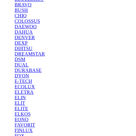
BRAVO
BUSH
CHIQ
COLOSSUS
DAEWOO
DAHUA
DENVER
DEXP
DIJITSU
DREAMSTAR
DSM
DUAL
DURABASE
DYON
E-TECH
ECOLUX
ELETRA
ELIN
ELIT
ELITE
ELKOS
EONO
FAVORIT
FINLUX
FOX