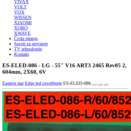
VIVAX
VOLT
VOX
WISSEN
XIAOMI
XORO
XWAVE
Česta pitanja
Saveti za servisere
TV tehnologije
Kontakt
ES-ELED-086 - LG - 55" V16 ART3 2465 Rev05 2,
604mm, 2X60, 6V
Eastern star
Edge led osvetljenje
ES-ELED-086