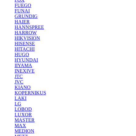
FUEGO
FUNAI
GRUNDIG
HAIER
HANNSPREE
HARROW
HIKVISION
HISENSE
HITACHI
HUGO
HYUNDAI
IIYAMA
INEXIVE
JTC
JVC
KIANO
KOPERNIKUS
LAKI
LG
LOBOD
LUXOR
MASTER
MAX
MEDION