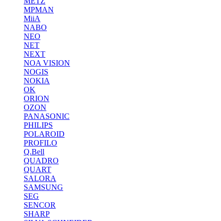
METZ
MPMAN
MiiA
NABO
NEO
NET
NEXT
NOA VISION
NOGIS
NOKIA
OK
ORION
OZON
PANASONIC
PHILIPS
POLAROID
PROFILO
Q.Bell
QUADRO
QUART
SALORA
SAMSUNG
SEG
SENCOR
SHARP