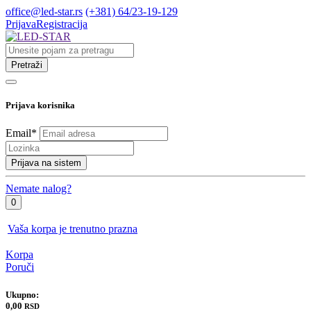
office@led-star.rs
(+381) 64/23-19-129
Prijava
Registracija
Pretraži
Prijava korisnika
Email
*
Prijava na sistem
Nemate nalog?
0
Vaša korpa je trenutno prazna
Korpa
Poruči
Ukupno:
0,00
RSD