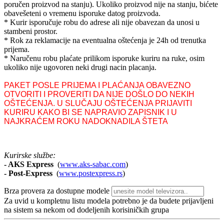
poručen proizvod na stanju). Ukoliko proizvod nije na stanju, bićete
obavešeteni o vremenu isporuke datog proizvoda.
* Kurir isporučuje robu do adrese ali nije obavezan da unosi u
stambeni prostor.
* Rok za reklamacije na eventualna oštećenja je 24h od trenutka
prijema.
* Naručenu robu plaćate prilikom isporuke kuriru na ruke, osim
ukoliko nije ugovoren neki drugi nacin placanja.
PAKET POSLE PRIJEMA I PLAĆANJA OBAVEZNO
OTVORITI I PROVERITI DA NIJE DOŠLO DO NEKIH
OŠTEĆENJA. U SLUČAJU OŠTEĆENJA PRIJAVITI
KURIRU KAKO BI SE NAPRAVIO ZAPISNIK I U
NAJKRAĆEM ROKU NADOKNADILA ŠTETA
Kurirske službe:
- AKS Express
(
www.aks-sabac.com
)
-
Post-Express
(
www.postexpress.rs
)
Brza provera za dostupne modele
Za uvid u kompletnu listu modela potrebno je da budete prijavljeni
na sistem sa nekom od dodeljenih korisiničkih grupa