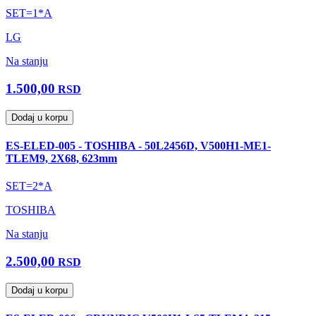
SET=1*A
LG
Na stanju
1.500,00
RSD
Dodaj u korpu
ES-ELED-005 - TOSHIBA - 50L2456D, V500H1-ME1-
TLEM9, 2X68, 623mm
SET=2*A
TOSHIBA
Na stanju
2.500,00
RSD
Dodaj u korpu