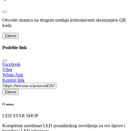
Otvorite stranicu na drugom uređaju jednostavnim skeniranjem QR
koda
Zatvori
Podelite link
Facebook
Viber
Whats App
Kopiraj link
Zatvori
O nama
LED STAR SHOP
Kompletan asortiman LED pozadinskog osvetljenja za sve tipove i
brendove LED televizora