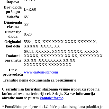
štapova
Broj dioda
L=R:60
po štapu
Voltaža
6V
Dijagonala
55"
ekrana
Dimenzije
8520
dioda
Originalni
55&qu
XX; XXX XXXX XXXX XXXXX X,
kod dela
XXXXX, XXXX, XX
6922L
-XXXXX, XXXXX-XXXXX, XXXXX-
Dodatni
XXXXX, XXXXXXXX XX XX, XXXXXXXX
parametri
XX XX, XXXXXXXX XX XX
XXXXXXXX XXXXXXXX
Link
www.eastern-star.com
proizvođača
Trenutno nema dokumenata za preuzimanje
U saradnji sa kurirskim službama vršimo isporuku robe na
kućnu adresu na teritoriji cele Srbije.
Za sve inforamcija
obratite nam se putem
kontakt forme
.
* Porudžbine primljene do 14h biće poslate istog dana (ukoliko je