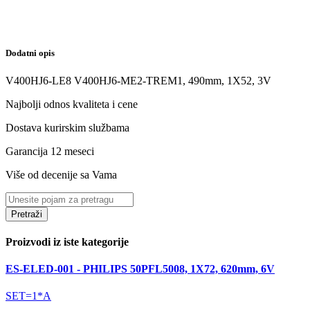
Dodatni opis
V400HJ6-LE8 V400HJ6-ME2-TREM1, 490mm, 1X52, 3V
Najbolji odnos kvaliteta i cene
Dostava kurirskim službama
Garancija 12 meseci
Više od decenije sa Vama
Pretraži
Proizvodi iz iste kategorije
ES-ELED-001 - PHILIPS 50PFL5008, 1X72, 620mm, 6V
SET=1*A