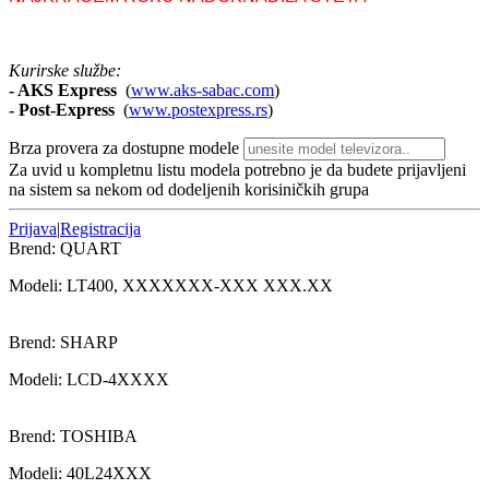
Kurirske službe:
- AKS Express
(
www.aks-sabac.com
)
-
Post-Express
(
www.postexpress.rs
)
Brza provera za dostupne modele
Za uvid u kompletnu listu modela potrebno je da budete prijavljeni
na sistem sa nekom od dodeljenih korisiničkih grupa
Prijava
|
Registracija
Brend:
QUART
Modeli:
LT400
, XXXXXXX-XXX XXX.XX
Brend:
SHARP
Modeli:
LCD-4
XXXX
Brend:
TOSHIBA
Modeli:
40L24
XXX