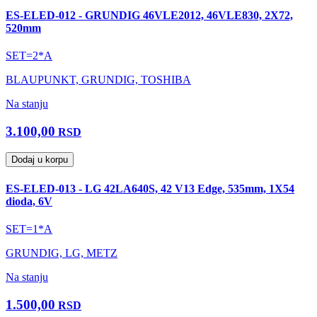
ES-ELED-012 - GRUNDIG 46VLE2012, 46VLE830, 2X72,
520mm
SET=2*A
BLAUPUNKT, GRUNDIG, TOSHIBA
Na stanju
3.100,00
RSD
Dodaj u korpu
ES-ELED-013 - LG 42LA640S, 42 V13 Edge, 535mm, 1X54
dioda, 6V
SET=1*A
GRUNDIG, LG, METZ
Na stanju
1.500,00
RSD