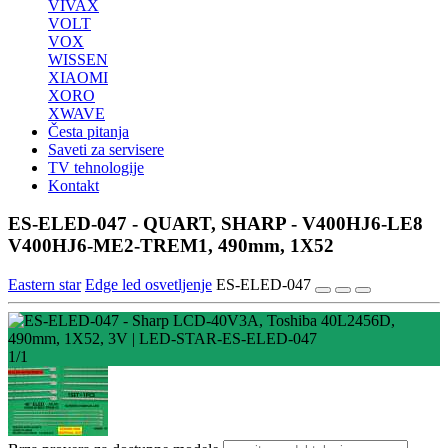
VIVAX
VOLT
VOX
WISSEN
XIAOMI
XORO
XWAVE
Česta pitanja
Saveti za servisere
TV tehnologije
Kontakt
ES-ELED-047 - QUART, SHARP - V400HJ6-LE8
V400HJ6-ME2-TREM1, 490mm, 1X52
Eastern star
Edge led osvetljenje
ES-ELED-047
1/1