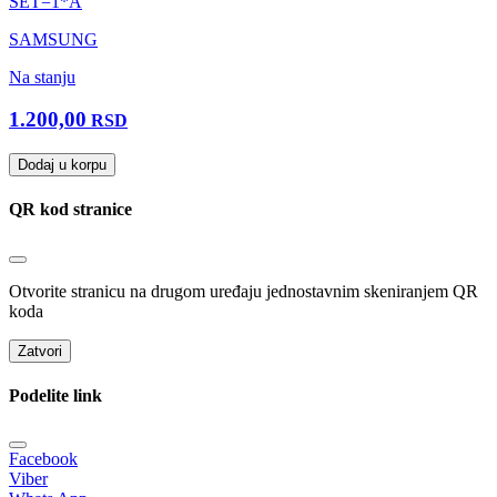
SET=1*A
SAMSUNG
Na stanju
1.200,00
RSD
Dodaj u korpu
QR kod stranice
Otvorite stranicu na drugom uređaju jednostavnim skeniranjem QR
koda
Zatvori
Podelite link
Facebook
Viber