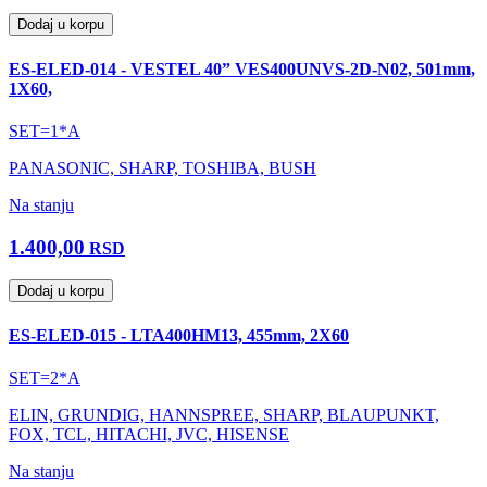
Dodaj u korpu
ES-ELED-014 - VESTEL 40” VES400UNVS-2D-N02, 501mm,
1X60,
SET=1*A
PANASONIC, SHARP, TOSHIBA, BUSH
Na stanju
1.400,00
RSD
Dodaj u korpu
ES-ELED-015 - LTA400HM13, 455mm, 2X60
SET=2*A
ELIN, GRUNDIG, HANNSPREE, SHARP, BLAUPUNKT,
FOX, TCL, HITACHI, JVC, HISENSE
Na stanju