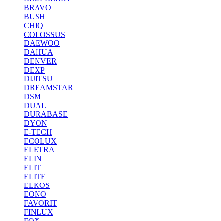
BRAVO
BUSH
CHIQ
COLOSSUS
DAEWOO
DAHUA
DENVER
DEXP
DIJITSU
DREAMSTAR
DSM
DUAL
DURABASE
DYON
E-TECH
ECOLUX
ELETRA
ELIN
ELIT
ELITE
ELKOS
EONO
FAVORIT
FINLUX
FOX