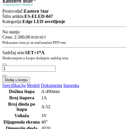
Proizvođač:
Eastern Star
Šifra artikla:
ES-ELED-047
Kategorija:
Edge LED osvetljenje
Na stanju
Cena:
2.500,00
RSD
/SET
Prikazana cena je sa uračunatim PDV-om.
Sadržaj seta:
SET=1*A
Dodavanjem u korpu dodajete sadržaj seta
Dodaj u korpu
Specifikacija
Modeli
Dokumenta
Isporuka
Dužina štapa
A:490mm
Broj štapova
1A
Broj dioda po
A:52
štapu
Voltaža
3V
Dijagonala ekrana
40"
Dimenzije dioda
4020