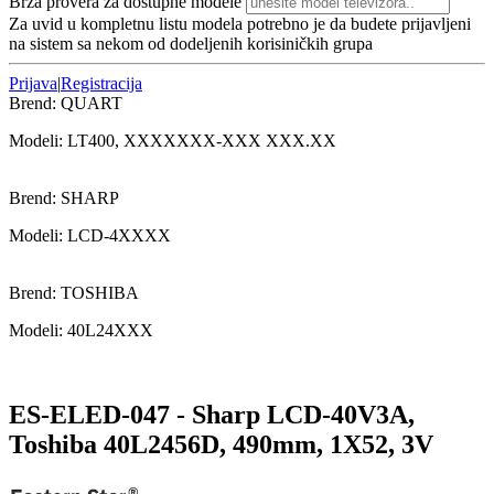
Brza provera za dostupne modele
Za uvid u kompletnu listu modela potrebno je da budete prijavljeni
na sistem sa nekom od dodeljenih korisiničkih grupa
Prijava
|
Registracija
Brend:
QUART
Modeli:
LT400
, XXXXXXX-XXX XXX.XX
Brend:
SHARP
Modeli:
LCD-4
XXXX
Brend:
TOSHIBA
Modeli:
40L24
XXX
ES-ELED-047 - Sharp LCD-40V3A,
Toshiba 40L2456D, 490mm, 1X52, 3V