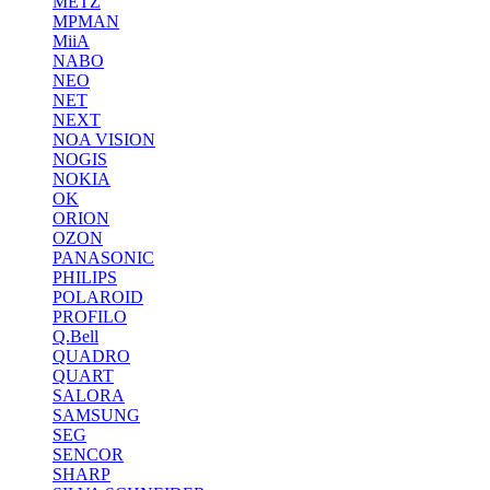
METZ
MPMAN
MiiA
NABO
NEO
NET
NEXT
NOA VISION
NOGIS
NOKIA
OK
ORION
OZON
PANASONIC
PHILIPS
POLAROID
PROFILO
Q.Bell
QUADRO
QUART
SALORA
SAMSUNG
SEG
SENCOR
SHARP