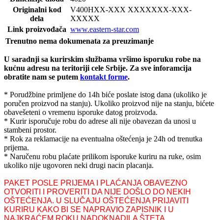
Originalni kod
V400H
XX-XXX XXXXXXX-XXX-
dela
XXXXX
Link proizvođača
www.eastern-star.com
Trenutno nema dokumenata za preuzimanje
U saradnji sa kurirskim službama vršimo isporuku robe na
kućnu adresu na teritoriji cele Srbije.
Za sve inforamcija
obratite nam se putem
kontakt forme
.
* Porudžbine primljene do 14h biće poslate istog dana (ukoliko je
poručen proizvod na stanju). Ukoliko proizvod nije na stanju, bićete
obavešeteni o vremenu isporuke datog proizvoda.
* Kurir isporučuje robu do adrese ali nije obavezan da unosi u
stambeni prostor.
* Rok za reklamacije na eventualna oštećenja je 24h od trenutka
prijema.
* Naručenu robu plaćate prilikom isporuke kuriru na ruke, osim
ukoliko nije ugovoren neki drugi nacin placanja.
PAKET POSLE PRIJEMA I PLAĆANJA OBAVEZNO
OTVORITI I PROVERITI DA NIJE DOŠLO DO NEKIH
OŠTEĆENJA. U SLUČAJU OŠTEĆENJA PRIJAVITI
KURIRU KAKO BI SE NAPRAVIO ZAPISNIK I U
NAJKRAĆEM ROKU NADOKNADILA ŠTETA