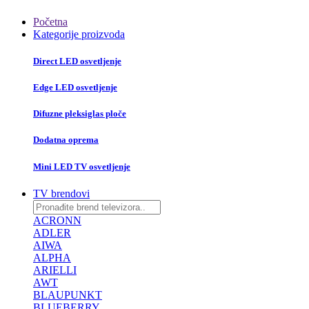
Početna
Kategorije proizvoda
Direct LED osvetljenje
Edge LED osvetljenje
Difuzne pleksiglas ploče
Dodatna oprema
Mini LED TV osvetljenje
TV brendovi
ACRONN
ADLER
AIWA
ALPHA
ARIELLI
AWT
BLAUPUNKT
BLUEBERRY