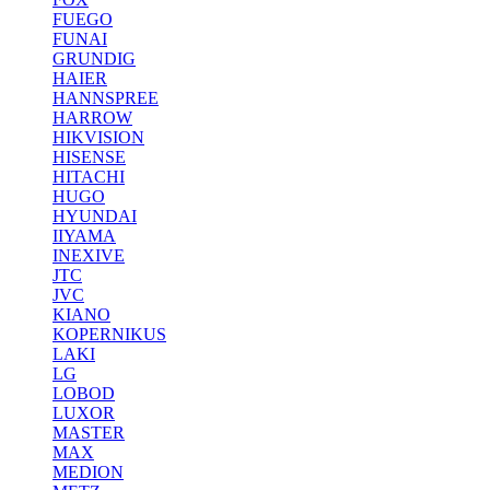
FUEGO
FUNAI
GRUNDIG
HAIER
HANNSPREE
HARROW
HIKVISION
HISENSE
HITACHI
HUGO
HYUNDAI
IIYAMA
INEXIVE
JTC
JVC
KIANO
KOPERNIKUS
LAKI
LG
LOBOD
LUXOR
MASTER
MAX
MEDION