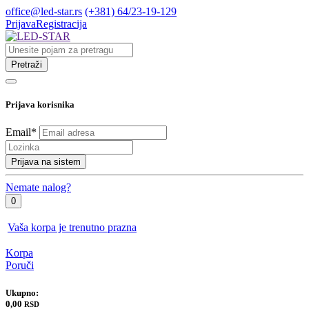
office@led-star.rs
(+381) 64/23-19-129
Prijava
Registracija
Pretraži
Prijava korisnika
Email
*
Prijava na sistem
Nemate nalog?
0
Vaša korpa je trenutno prazna
Korpa
Poruči
Ukupno:
0,00
RSD