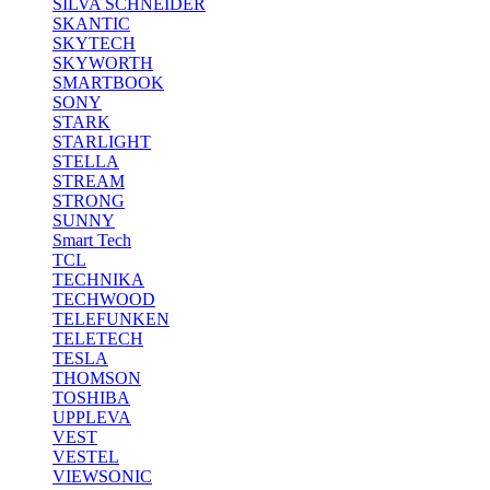
SILVA SCHNEIDER
SKANTIC
SKYTECH
SKYWORTH
SMARTBOOK
SONY
STARK
STARLIGHT
STELLA
STREAM
STRONG
SUNNY
Smart Tech
TCL
TECHNIKA
TECHWOOD
TELEFUNKEN
TELETECH
TESLA
THOMSON
TOSHIBA
UPPLEVA
VEST
VESTEL
VIEWSONIC