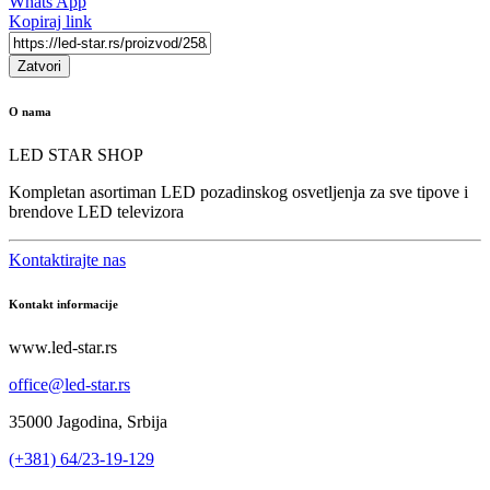
Whats App
Kopiraj link
Zatvori
O nama
LED STAR SHOP
Kompletan asortiman LED pozadinskog osvetljenja za sve tipove i
brendove LED televizora
Kontaktirajte nas
Kontakt informacije
www.led-star.rs
office@led-star.rs
35000 Jagodina, Srbija
(+381) 64/23-19-129