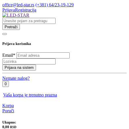
office@led-star.rs
(+381) 64/23-19-129
Prijava
Registracija
Pretraži
Prijava korisnika
Email
*
Prijava na sistem
Nemate nalog?
0
Vaša korpa je trenutno prazna
Korpa
Poruči
Ukupno:
0,00
RSD