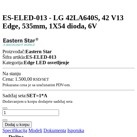
ES-ELED-013 - LG 42LA640S, 42 V13
Edge, 535mm, 1X54 dioda, 6V
Proizvođač:
Eastern Star
Šifra artikla:
ES-ELED-013
Kategorija:
Edge LED osvetljenje
Na stanju
Cena:
1.500,00
RSD
/SET
Prikazana cena je sa uračunatim PDV-om.
Sadržaj seta:
SET=1*A
Dodavanjem u korpu dodajete sadržaj seta
Dodaj u korpu
Specifikacija
Modeli
Dokumenta
Isporuka
Dužina