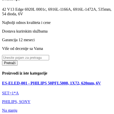
42 V13 Edge 6920L 0001c, 6916L-1166A, 6916L-1472A, 535mm,
54 dioda, 6V
Najbolji odnos kvaliteta i cene
Dostava kurirskim službama
Garancija 12 meseci
Više od decenije sa Vama
Pretraži
Proizvodi iz iste kategorije
ES-ELED-001 - PHILIPS 50PFL5008, 1X72, 620mm, 6V
SET=1*A
PHILIPS, SONY
Na stanju