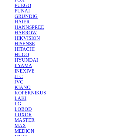
FUEGO
FUNAI
GRUNDIG
HAIER
HANNSPREE
HARROW
HIKVISION
HISENSE
HITACHI
HUGO
HYUNDAI
IIYAMA
INEXIVE
JTC
JVC
KIANO
KOPERNIKUS
LAKI
LG
LOBOD
LUXOR
MASTER
MAX
MEDION