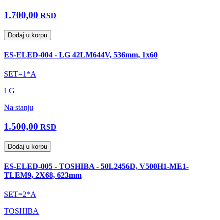
1.700,00
RSD
Dodaj u korpu
ES-ELED-004 - LG 42LM644V, 536mm, 1x60
SET=1*A
LG
Na stanju
1.500,00
RSD
Dodaj u korpu
ES-ELED-005 - TOSHIBA - 50L2456D, V500H1-ME1-
TLEM9, 2X68, 623mm
SET=2*A
TOSHIBA