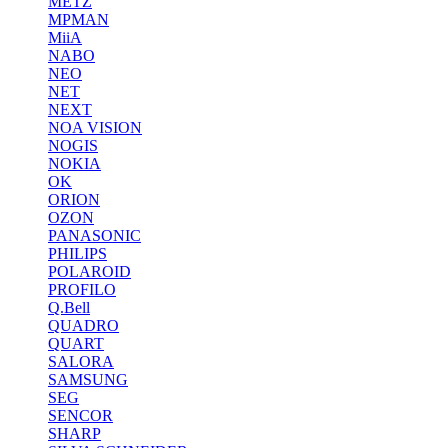
METZ
MPMAN
MiiA
NABO
NEO
NET
NEXT
NOA VISION
NOGIS
NOKIA
OK
ORION
OZON
PANASONIC
PHILIPS
POLAROID
PROFILO
Q.Bell
QUADRO
QUART
SALORA
SAMSUNG
SEG
SENCOR
SHARP