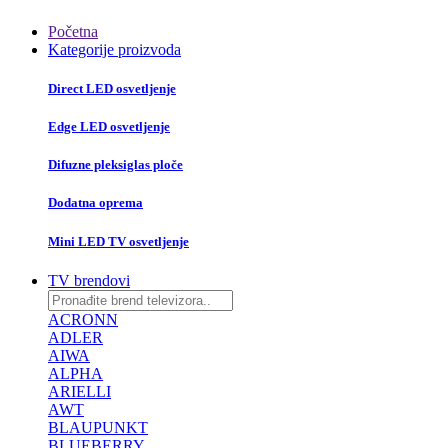
Početna
Kategorije proizvoda
Direct LED osvetljenje
Edge LED osvetljenje
Difuzne pleksiglas ploče
Dodatna oprema
Mini LED TV osvetljenje
TV brendovi
ACRONN
ADLER
AIWA
ALPHA
ARIELLI
AWT
BLAUPUNKT
BLUEBERRY