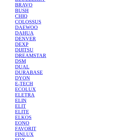
BRAVO
BUSH
CHIQ
COLOSSUS
DAEWOO
DAHUA
DENVER
DEXP
DIJITSU
DREAMSTAR
DSM
DUAL
DURABASE
DYON
E-TECH
ECOLUX
ELETRA
ELIN
ELIT
ELITE
ELKOS
EONO
FAVORIT
FINLUX
FOX