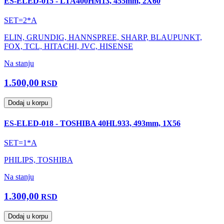
ES-ELED-015 - LTA400HM13, 455mm, 2X60
SET=2*A
ELIN, GRUNDIG, HANNSPREE, SHARP, BLAUPUNKT,
FOX, TCL, HITACHI, JVC, HISENSE
Na stanju
1.500,00
RSD
Dodaj u korpu
ES-ELED-018 - TOSHIBA 40HL933, 493mm, 1X56
SET=1*A
PHILIPS, TOSHIBA
Na stanju
1.300,00
RSD
Dodaj u korpu