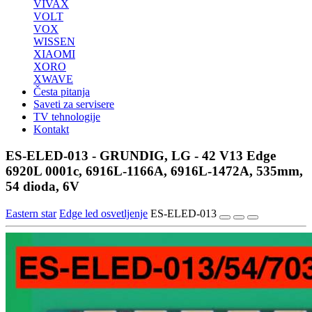
VIVAX
VOLT
VOX
WISSEN
XIAOMI
XORO
XWAVE
Česta pitanja
Saveti za servisere
TV tehnologije
Kontakt
ES-ELED-013 - GRUNDIG, LG - 42 V13 Edge
6920L 0001c, 6916L-1166A, 6916L-1472A, 535mm,
54 dioda, 6V
Eastern star
Edge led osvetljenje
ES-ELED-013