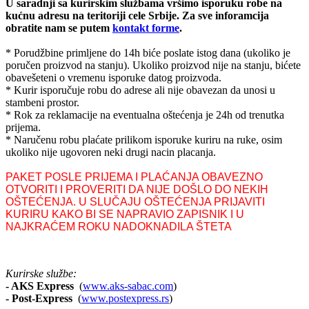
U saradnji sa kurirskim službama vršimo isporuku robe na
kućnu adresu na teritoriji cele Srbije.
Za sve inforamcija
obratite nam se putem
kontakt forme
.
* Porudžbine primljene do 14h biće poslate istog dana (ukoliko je
poručen proizvod na stanju). Ukoliko proizvod nije na stanju, bićete
obavešeteni o vremenu isporuke datog proizvoda.
* Kurir isporučuje robu do adrese ali nije obavezan da unosi u
stambeni prostor.
* Rok za reklamacije na eventualna oštećenja je 24h od trenutka
prijema.
* Naručenu robu plaćate prilikom isporuke kuriru na ruke, osim
ukoliko nije ugovoren neki drugi nacin placanja.
PAKET POSLE PRIJEMA I PLAĆANJA OBAVEZNO
OTVORITI I PROVERITI DA NIJE DOŠLO DO NEKIH
OŠTEĆENJA. U SLUČAJU OŠTEĆENJA PRIJAVITI
KURIRU KAKO BI SE NAPRAVIO ZAPISNIK I U
NAJKRAĆEM ROKU NADOKNADILA ŠTETA
Kurirske službe:
- AKS Express
(
www.aks-sabac.com
)
-
Post-Express
(
www.postexpress.rs
)