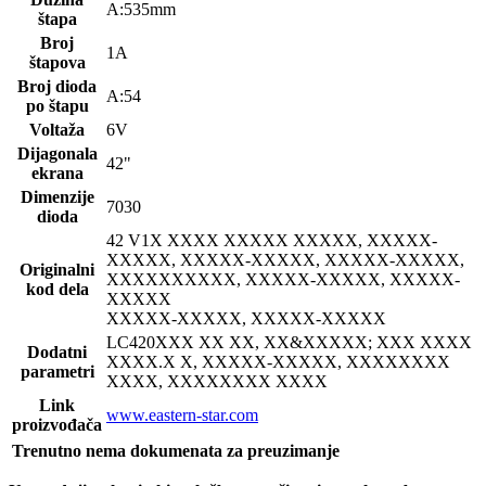
A:535mm
štapa
Broj
1A
štapova
Broj dioda
A:54
po štapu
Voltaža
6V
Dijagonala
42"
ekrana
Dimenzije
7030
dioda
42 V1
X XXXX XXXXX XXXXX, XXXXX-
XXXXX, XXXXX-XXXXX, XXXXX-XXXXX,
Originalni
XXXXXXXXXX, XXXXX-XXXXX, XXXXX-
kod dela
XXXXX
XXXXX-XXXXX, XXXXX-XXXXX
LC420
XXX XX XX, XX&XXXXX; XXX XXXX
Dodatni
XXXX.X X, XXXXX-XXXXX, XXXXXXXX
parametri
XXXX, XXXXXXXX XXXX
Link
www.eastern-star.com
proizvođača
Trenutno nema dokumenata za preuzimanje