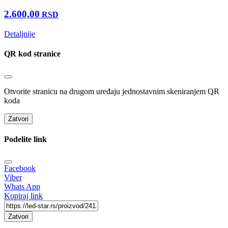
2.600,00
RSD
Detaljnije
QR kod stranice
Otvorite stranicu na drugom uređaju jednostavnim skeniranjem QR
koda
Zatvori
Podelite link
Facebook
Viber
Whats App
Kopiraj link
Zatvori