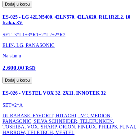
Dodaj u korpu
ES-025 - LG 42LN5400, 42LN570, 42LA620, R1L1R2L2, 10
traka, 3V
SET=3*L1+3*R1+2*L2+2*R2
ELIN, LG, PANASONIC
Na stanju
2.600,00
RSD
Dodaj u korpu
ES-026 - VESTEL VOX 32, 2X11, INNOTEK 32
SET=2*A
DURABASE, FAVORIT, HITACHI, JVC, MEDION,
PANASONIC, SILVA SCHNEIDER, TELEFUNKEN,
TOSHIBA, VOX, SHARP, ORION, FINLUX, PHILIPS, FUNAI,
HARROW, TELETECH, VESTEL