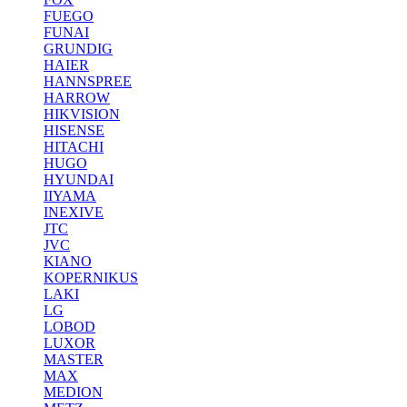
FUEGO
FUNAI
GRUNDIG
HAIER
HANNSPREE
HARROW
HIKVISION
HISENSE
HITACHI
HUGO
HYUNDAI
IIYAMA
INEXIVE
JTC
JVC
KIANO
KOPERNIKUS
LAKI
LG
LOBOD
LUXOR
MASTER
MAX
MEDION