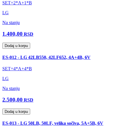
SET=2*A+1*B
LG
Na stanju
1.400,00
RSD
Dodaj u korpu
ES-012 - LG 42LB550, 42LF652, 4A+4B, 6V
SET=4*A+4*B
LG
Na stanju
2.500,00
RSD
Dodaj u korpu
ES-013 - LG 50LB, 50LF, velika sočiva, 5A+5B, 6V