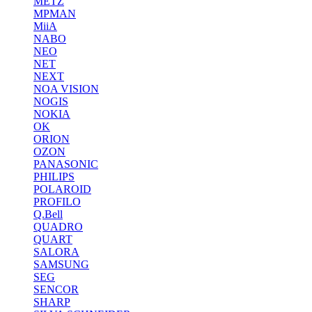
METZ
MPMAN
MiiA
NABO
NEO
NET
NEXT
NOA VISION
NOGIS
NOKIA
OK
ORION
OZON
PANASONIC
PHILIPS
POLAROID
PROFILO
Q.Bell
QUADRO
QUART
SALORA
SAMSUNG
SEG
SENCOR
SHARP