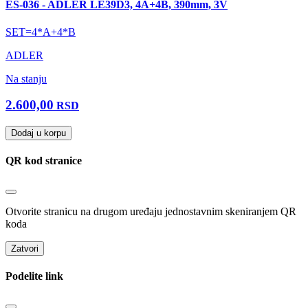
ES-036 - ADLER LE39D3, 4A+4B, 390mm, 3V
SET=4*A+4*B
ADLER
Na stanju
2.600,00
RSD
Dodaj u korpu
QR kod stranice
Otvorite stranicu na drugom uređaju jednostavnim skeniranjem QR
koda
Zatvori
Podelite link