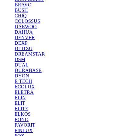
BRAVO
BUSH
CHIQ
COLOSSUS
DAEWOO
DAHUA
DENVER
DEXP
DIJITSU
DREAMSTAR
DSM
DUAL
DURABASE
DYON
E-TECH
ECOLUX
ELETRA
ELIN
ELIT
ELITE
ELKOS
EONO
FAVORIT
FINLUX
FOX