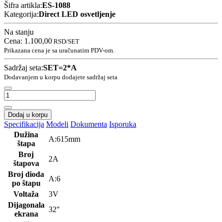
Šifra artikla:
ES-1088
Kategorija:
Direct LED osvetljenje
Na stanju
Cena:
1.100,00
RSD
/SET
Prikazana cena je sa uračunatim PDV-om.
Sadržaj seta:
SET=2*A
Dodavanjem u korpu dodajete sadržaj seta
Dodaj u korpu
Specifikacija
Modeli
Dokumenta
Isporuka
Dužina
A:615mm
štapa
Broj
2A
štapova
Broj dioda
A:6
po štapu
Voltaža
3V
Dijagonala
32"
ekrana