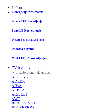
Početna
Kategorije proizvoda
Direct LED osvetljenje
Edge LED osvetljenje
Difuzne pleksiglas ploče
Dodatna oprema
Mini LED TV osvetljenje
TV brendovi
ACRONN
ADLER
AIWA
ALPHA
ARIELLI
AWT
BLAUPUNKT
BLUEBERRY