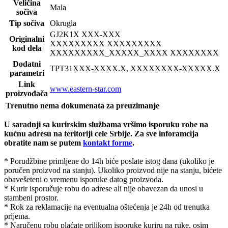
Veličina
Mala
sočiva
Tip sočiva
Okrugla
GJ2K1
X XXX-XXX
Originalni
XXXXXXXXX XXXXXXXXX
kod dela
XXXXXXXXX_XXXXX_XXXX XXXXXXXX
Dodatni
TPT31
XXX-XXXX.X, XXXXXXXX-XXXXX.X
parametri
Link
www.eastern-star.com
proizvođača
Trenutno nema dokumenata za preuzimanje
U saradnji sa kurirskim službama vršimo isporuku robe na
kućnu adresu na teritoriji cele Srbije.
Za sve inforamcija
obratite nam se putem
kontakt forme
.
* Porudžbine primljene do 14h biće poslate istog dana (ukoliko je
poručen proizvod na stanju). Ukoliko proizvod nije na stanju, bićete
obavešeteni o vremenu isporuke datog proizvoda.
* Kurir isporučuje robu do adrese ali nije obavezan da unosi u
stambeni prostor.
* Rok za reklamacije na eventualna oštećenja je 24h od trenutka
prijema.
* Naručenu robu plaćate prilikom isporuke kuriru na ruke, osim