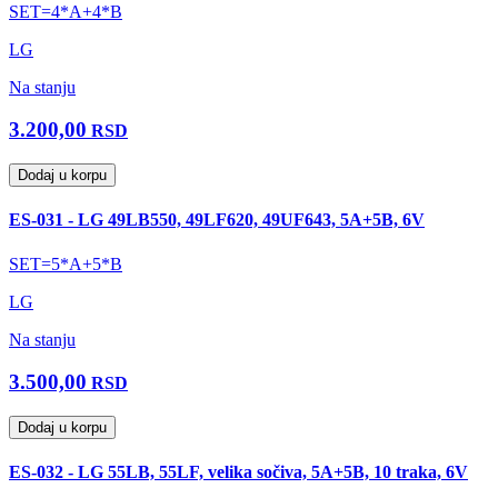
SET=4*A+4*B
LG
Na stanju
3.200,00
RSD
Dodaj u korpu
ES-031 - LG 49LB550, 49LF620, 49UF643, 5A+5B, 6V
SET=5*A+5*B
LG
Na stanju
3.500,00
RSD
Dodaj u korpu
ES-032 - LG 55LB, 55LF, velika sočiva, 5A+5B, 10 traka, 6V