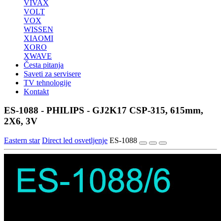
VIVAX
VOLT
VOX
WISSEN
XIAOMI
XORO
XWAVE
Česta pitanja
Saveti za servisere
TV tehnologije
Kontakt
ES-1088 - PHILIPS - GJ2K17 CSP-315, 615mm,
2X6, 3V
Eastern star
Direct led osvetljenje
ES-1088