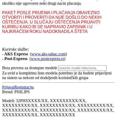
ukoliko nije ugovoren neki drugi nacin placanja.
PAKET POSLE PRIJEMA I PLAĆANJA OBAVEZNO
OTVORITI I PROVERITI DA NIJE DOŠLO DO NEKIH
OŠTEĆENJA. U SLUČAJU OŠTEĆENJA PRIJAVITI
KURIRU KAKO BI SE NAPRAVIO ZAPISNIK I U
NAJKRAĆEM ROKU NADOKNADILA ŠTETA
Kurirske službe:
- AKS Express
(
www.aks-sabac.com
)
-
Post-Express
(
www.postexpress.rs
)
Brza provera za dostupne modele
Za uvid u kompletnu listu modela potrebno je da budete prijavljeni
na sistem sa nekom od dodeljenih korisiničkih grupa
Prijava
|
Registracija
Brend:
PHILIPS
Modeli:
32PHS
XXXX/XX, XXXXXXXXX/XX,
XXXXXXXXX/XX, XXXXXXXXX/XX, XXXXXXXXX/XX,
XXXXXXXXX/XX, XXXXXXXXX/XX, XXXXXXXXX/XX,
XXXXXXXXX/XX, XXXXXXXXX/XX