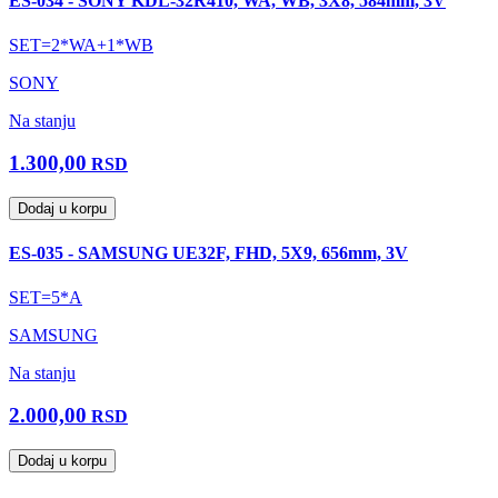
ES-034 - SONY KDL-32R410, WA, WB, 3X8, 584mm, 3V
SET=2*WA+1*WB
SONY
Na stanju
1.300,00
RSD
Dodaj u korpu
ES-035 - SAMSUNG UE32F, FHD, 5X9, 656mm, 3V
SET=5*A
SAMSUNG
Na stanju
2.000,00
RSD
Dodaj u korpu