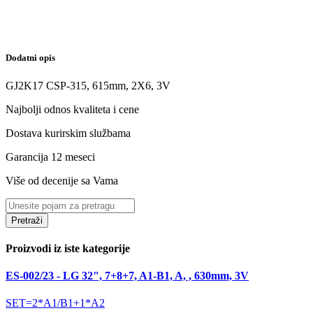
Dodatni opis
GJ2K17 CSP-315, 615mm, 2X6, 3V
Najbolji odnos kvaliteta i cene
Dostava kurirskim službama
Garancija 12 meseci
Više od decenije sa Vama
Pretraži
Proizvodi iz iste kategorije
ES-002/23 - LG 32", 7+8+7, A1-B1, A, , 630mm, 3V
SET=2*A1/B1+1*A2