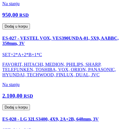
Na stanju
950,00
RSD
Dodaj u korpu
ES-027 - VESTEL VOX, VES390UNDA-01, 5X9, AABBC,
350mm, 3V
SET=2*A+2*B+1*C
FAVORIT, HITACHI, MEDION, PHILIPS, SHARP,
TELEFUNKEN, TOSHIBA, VOX, ORION, PANASONIC,
HYUNDAI, TECHWOOD, FINLUX, DUAL, JVC
Na stanju
2.100,00
RSD
Dodaj u korpu
ES-028 - LG 32LS3400, 4X9, 2A+2B, 648mm, 3V