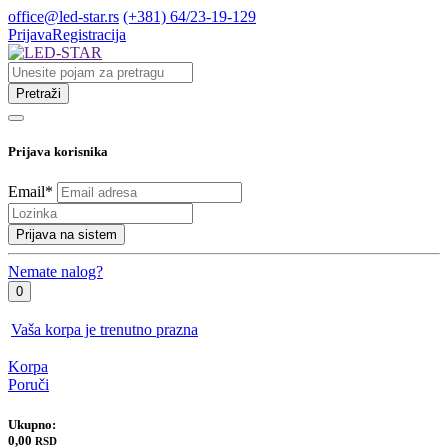
office@led-star.rs
(+381) 64/23-19-129
Prijava
Registracija
Pretraži
Prijava korisnika
Email
*
Prijava na sistem
Nemate nalog?
0
Vaša korpa je trenutno prazna
Korpa
Poruči
Ukupno:
0,00
RSD