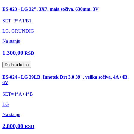
ES-023 - LG 32", 3X7, mala sočiva, 630mm, 3V
SET=3*A1/B1
LG, GRUNDIG
Na stanju
1.300,00
RSD
Dodaj u korpu
ES-024 - LG 39LB, Innotek Drt 3.0 39", velika sočiva, 4A+4B,
6V
SET=4*A+4*B
LG
Na stanju
2.800,00
RSD