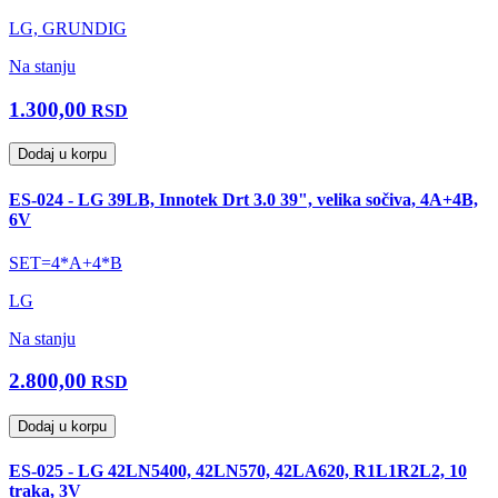
LG, GRUNDIG
Na stanju
1.300,00
RSD
Dodaj u korpu
ES-024 - LG 39LB, Innotek Drt 3.0 39", velika sočiva, 4A+4B,
6V
SET=4*A+4*B
LG
Na stanju
2.800,00
RSD
Dodaj u korpu
ES-025 - LG 42LN5400, 42LN570, 42LA620, R1L1R2L2, 10
traka, 3V