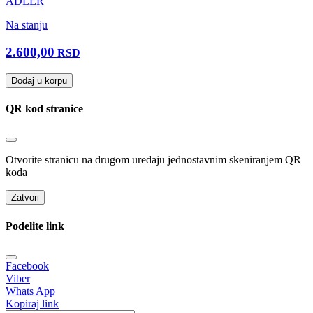
ADLER
Na stanju
2.600,00
RSD
Dodaj u korpu
QR kod stranice
Otvorite stranicu na drugom uređaju jednostavnim skeniranjem QR
koda
Zatvori
Podelite link
Facebook
Viber
Whats App
Kopiraj link