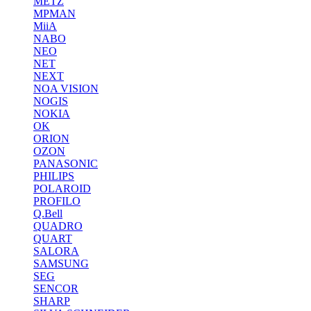
METZ
MPMAN
MiiA
NABO
NEO
NET
NEXT
NOA VISION
NOGIS
NOKIA
OK
ORION
OZON
PANASONIC
PHILIPS
POLAROID
PROFILO
Q.Bell
QUADRO
QUART
SALORA
SAMSUNG
SEG
SENCOR
SHARP