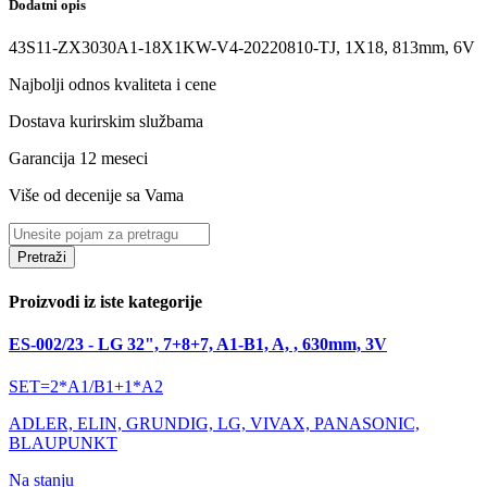
Dodatni opis
43S11-ZX3030A1-18X1KW-V4-20220810-TJ, 1X18, 813mm, 6V
Najbolji odnos kvaliteta i cene
Dostava kurirskim službama
Garancija 12 meseci
Više od decenije sa Vama
Pretraži
Proizvodi iz iste kategorije
ES-002/23 - LG 32", 7+8+7, A1-B1, A, , 630mm, 3V
SET=2*A1/B1+1*A2
ADLER, ELIN, GRUNDIG, LG, VIVAX, PANASONIC,
BLAUPUNKT
Na stanju