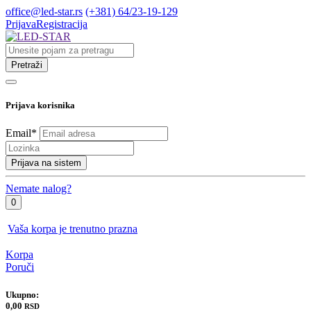
office@led-star.rs
(+381) 64/23-19-129
Prijava
Registracija
Pretraži
Prijava korisnika
Email
*
Prijava na sistem
Nemate nalog?
0
Vaša korpa je trenutno prazna
Korpa
Poruči
Ukupno:
0,00
RSD