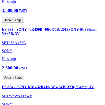
Na stanju
3.500,00
RSD
Dodaj u korpu
ES-033 - SONY 40R450B, 40R470B, 2013SONY40, 380mm,
5A+5B, 3V
SET=5*A+5*B
SONY
Na stanju
2.600,00
RSD
Dodaj u korpu
ES-034 - SONY KDL-32R410, WA, WB, 3X8, 584mm, 3V
SET=2*WA+1*WB
SONY