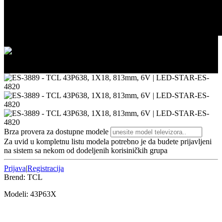
2/3
3/3
Brza provera za dostupne modele
Za uvid u kompletnu listu modela potrebno je da budete prijavljeni
na sistem sa nekom od dodeljenih korisiničkih grupa
Prijava
|
Registracija
Brend:
TCL
Modeli:
43P63
X