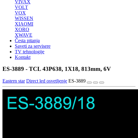
VIVAX
VOLT
VOX
WISSEN
XIAOMI
XORO
XWAVE
Česta pitanja
Saveti za servisere
TV tehnologije
Kontakt
ES-3889 - TCL 43P638, 1X18, 813mm, 6V
Eastern star
Direct led osvetljenje
ES-3889