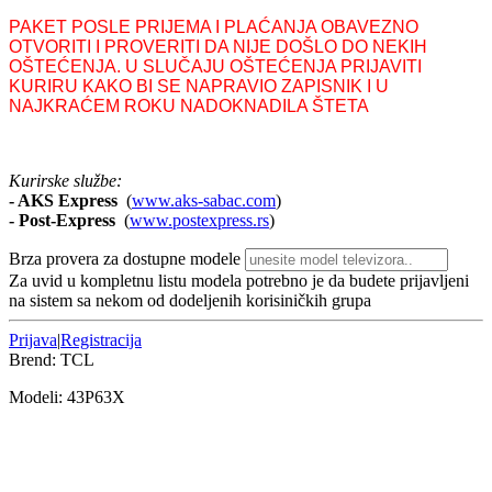
PAKET POSLE PRIJEMA I PLAĆANJA OBAVEZNO
OTVORITI I PROVERITI DA NIJE DOŠLO DO NEKIH
OŠTEĆENJA. U SLUČAJU OŠTEĆENJA PRIJAVITI
KURIRU KAKO BI SE NAPRAVIO ZAPISNIK I U
NAJKRAĆEM ROKU NADOKNADILA ŠTETA
Kurirske službe:
- AKS Express
(
www.aks-sabac.com
)
-
Post-Express
(
www.postexpress.rs
)
Brza provera za dostupne modele
Za uvid u kompletnu listu modela potrebno je da budete prijavljeni
na sistem sa nekom od dodeljenih korisiničkih grupa
Prijava
|
Registracija
Brend:
TCL
Modeli:
43P63
X