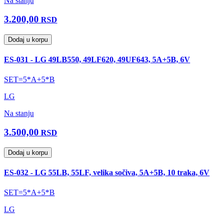
Na stanju
3.200,00
RSD
Dodaj u korpu
ES-031 - LG 49LB550, 49LF620, 49UF643, 5A+5B, 6V
SET=5*A+5*B
LG
Na stanju
3.500,00
RSD
Dodaj u korpu
ES-032 - LG 55LB, 55LF, velika sočiva, 5A+5B, 10 traka, 6V
SET=5*A+5*B
LG