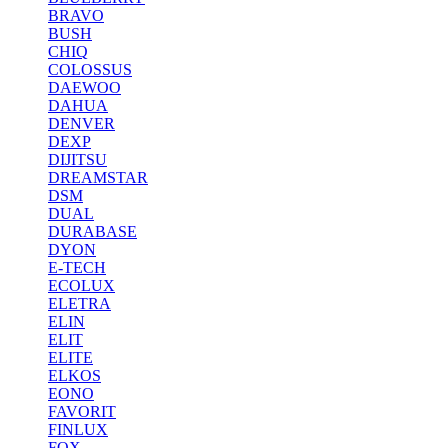
BRAVO
BUSH
CHIQ
COLOSSUS
DAEWOO
DAHUA
DENVER
DEXP
DIJITSU
DREAMSTAR
DSM
DUAL
DURABASE
DYON
E-TECH
ECOLUX
ELETRA
ELIN
ELIT
ELITE
ELKOS
EONO
FAVORIT
FINLUX
FOX