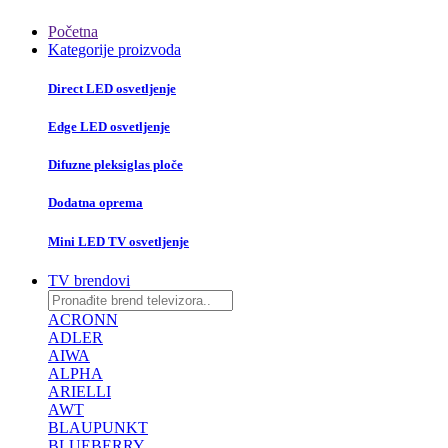
Početna
Kategorije proizvoda
Direct LED osvetljenje
Edge LED osvetljenje
Difuzne pleksiglas ploče
Dodatna oprema
Mini LED TV osvetljenje
TV brendovi
ACRONN
ADLER
AIWA
ALPHA
ARIELLI
AWT
BLAUPUNKT
BLUEBERRY