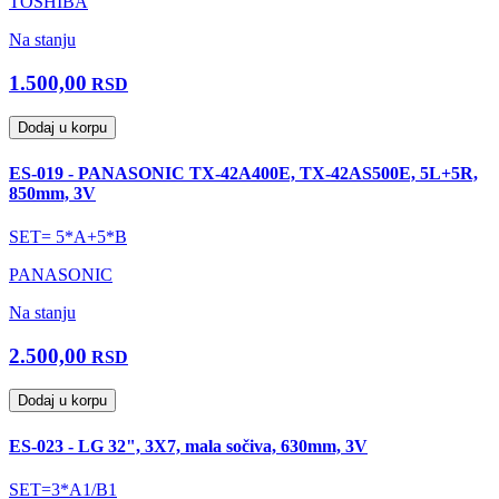
TOSHIBA
Na stanju
1.500,00
RSD
Dodaj u korpu
ES-019 - PANASONIC TX-42A400E, TX-42AS500E, 5L+5R,
850mm, 3V
SET= 5*A+5*B
PANASONIC
Na stanju
2.500,00
RSD
Dodaj u korpu
ES-023 - LG 32", 3X7, mala sočiva, 630mm, 3V
SET=3*A1/B1