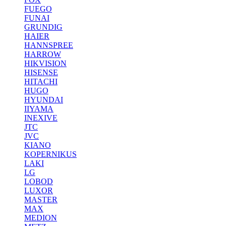
FUEGO
FUNAI
GRUNDIG
HAIER
HANNSPREE
HARROW
HIKVISION
HISENSE
HITACHI
HUGO
HYUNDAI
IIYAMA
INEXIVE
JTC
JVC
KIANO
KOPERNIKUS
LAKI
LG
LOBOD
LUXOR
MASTER
MAX
MEDION