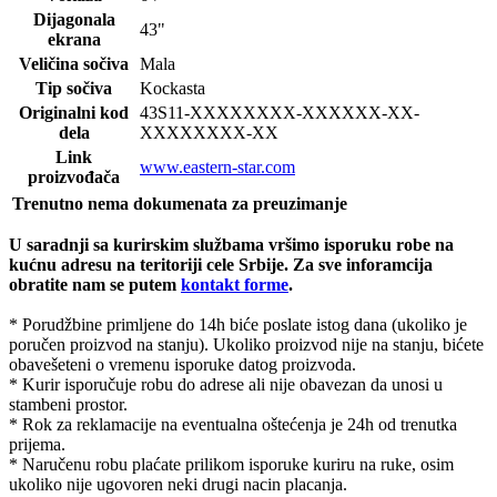
Dijagonala
43"
ekrana
Veličina sočiva
Mala
Tip sočiva
Kockasta
Originalni kod
43S11
-XXXXXXXX-XXXXXX-XX-
dela
XXXXXXXX-XX
Link
www.eastern-star.com
proizvođača
Trenutno nema dokumenata za preuzimanje
U saradnji sa kurirskim službama vršimo isporuku robe na
kućnu adresu na teritoriji cele Srbije.
Za sve inforamcija
obratite nam se putem
kontakt forme
.
* Porudžbine primljene do 14h biće poslate istog dana (ukoliko je
poručen proizvod na stanju). Ukoliko proizvod nije na stanju, bićete
obavešeteni o vremenu isporuke datog proizvoda.
* Kurir isporučuje robu do adrese ali nije obavezan da unosi u
stambeni prostor.
* Rok za reklamacije na eventualna oštećenja je 24h od trenutka
prijema.
* Naručenu robu plaćate prilikom isporuke kuriru na ruke, osim
ukoliko nije ugovoren neki drugi nacin placanja.