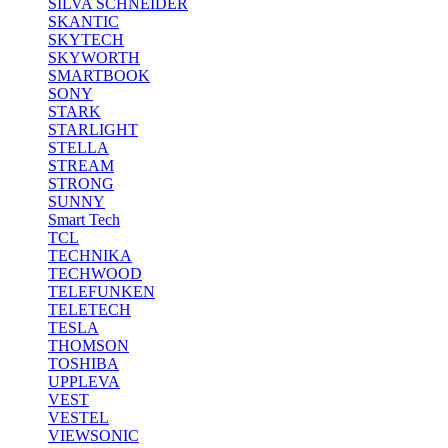
SILVA SCHNEIDER
SKANTIC
SKYTECH
SKYWORTH
SMARTBOOK
SONY
STARK
STARLIGHT
STELLA
STREAM
STRONG
SUNNY
Smart Tech
TCL
TECHNIKA
TECHWOOD
TELEFUNKEN
TELETECH
TESLA
THOMSON
TOSHIBA
UPPLEVA
VEST
VESTEL
VIEWSONIC