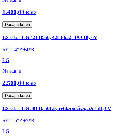
1.400,00
RSD
Dodaj u korpu
ES-012 - LG 42LB550, 42LF652, 4A+4B, 6V
SET=4*A+4*B
LG
Na stanju
2.500,00
RSD
Dodaj u korpu
ES-013 - LG 50LB, 50LF, velika sočiva, 5A+5B, 6V
SET=5*A+5*B
LG