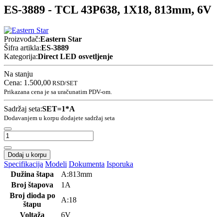
ES-3889 - TCL 43P638, 1X18, 813mm, 6V
Proizvođač:
Eastern Star
Šifra artikla:
ES-3889
Kategorija:
Direct LED osvetljenje
Na stanju
Cena:
1.500,00
RSD
/SET
Prikazana cena je sa uračunatim PDV-om.
Sadržaj seta:
SET=1*A
Dodavanjem u korpu dodajete sadržaj seta
Dodaj u korpu
Specifikacija
Modeli
Dokumenta
Isporuka
Dužina štapa
A:813mm
Broj štapova
1A
Broj dioda po
A:18
štapu
Voltaža
6V