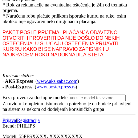
* Rok za reklamacije na eventualna oštećenja je 24h od trenutka
prijema.
* Naručenu robu plaćate prilikom isporuke kuriru na ruke, osim
ukoliko nije ugovoren neki drugi nacin placanja.
PAKET POSLE PRIJEMA I PLAĆANJA OBAVEZNO
OTVORITI I PROVERITI DA NIJE DOŠLO DO NEKIH
OŠTEĆENJA. U SLUČAJU OŠTEĆENJA PRIJAVITI
KURIRU KAKO BI SE NAPRAVIO ZAPISNIK I U
NAJKRAĆEM ROKU NADOKNADILA ŠTETA
Kurirske službe:
- AKS Express
(
www.aks-sabac.com
)
-
Post-Express
(
www.postexpress.rs
)
Brza provera za dostupne modele
Za uvid u kompletnu listu modela potrebno je da budete prijavljeni
na sistem sa nekom od dodeljenih korisiničkih grupa
Prijava
|
Registracija
Brend:
PHILIPS
Modeli:
55PFS
XXXX, XXXXXXXXX