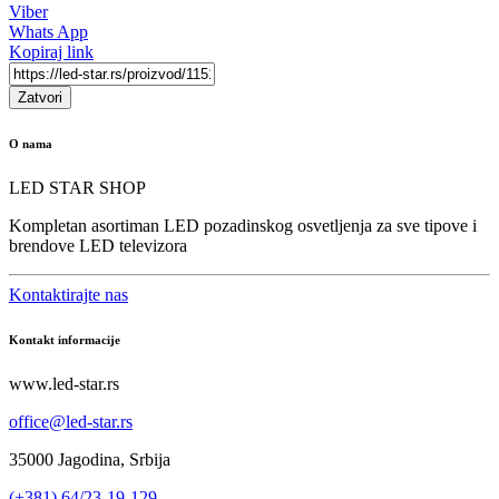
Viber
Whats App
Kopiraj link
Zatvori
O nama
LED STAR SHOP
Kompletan asortiman LED pozadinskog osvetljenja za sve tipove i
brendove LED televizora
Kontaktirajte nas
Kontakt informacije
www.led-star.rs
office@led-star.rs
35000 Jagodina, Srbija
(+381) 64/23-19-129