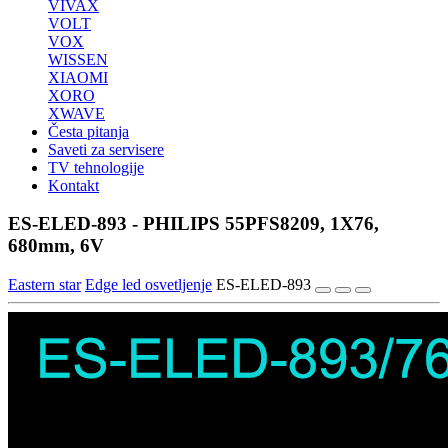
VIVAX
VOLT
VOX
WISSEN
XIAOMI
XORO
XWAVE
Česta pitanja
Saveti za servisere
TV tehnologije
Kontakt
ES-ELED-893 - PHILIPS 55PFS8209, 1X76,
680mm, 6V
Eastern star
Edge led osvetljenje
ES-ELED-893