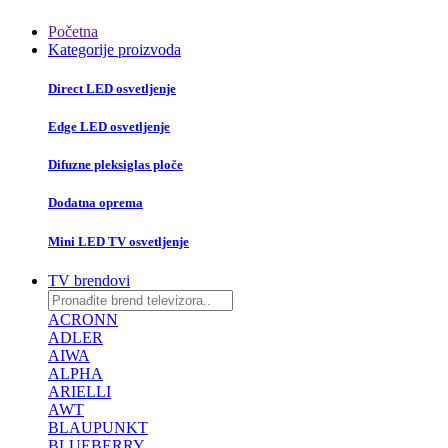
Početna
Kategorije proizvoda
Direct LED osvetljenje
Edge LED osvetljenje
Difuzne pleksiglas ploče
Dodatna oprema
Mini LED TV osvetljenje
TV brendovi
ACRONN
ADLER
AIWA
ALPHA
ARIELLI
AWT
BLAUPUNKT
BLUEBERRY