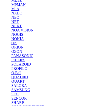
METZ
MPMAN
MiiA
NABO
NEO
NET
NEXT
NOA VISION
NOGIS
NOKIA
OK
ORION
OZON
PANASONIC
PHILIPS
POLAROID
PROFILO
Q.Bell
QUADRO
QUART
SALORA
SAMSUNG
SEG
SENCOR
SHARP