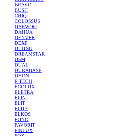
BRAVO
BUSH
CHIQ
COLOSSUS
DAEWOO
DAHUA
DENVER
DEXP
DIJITSU
DREAMSTAR
DSM
DUAL
DURABASE
DYON
E-TECH
ECOLUX
ELETRA
ELIN
ELIT
ELITE
ELKOS
EONO
FAVORIT
FINLUX
FOX