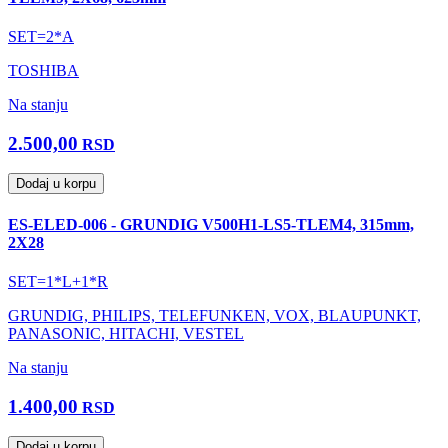
SET=2*A
TOSHIBA
Na stanju
2.500,00
RSD
Dodaj u korpu
ES-ELED-006 - GRUNDIG V500H1-LS5-TLEM4, 315mm,
2X28
SET=1*L+1*R
GRUNDIG, PHILIPS, TELEFUNKEN, VOX, BLAUPUNKT,
PANASONIC, HITACHI, VESTEL
Na stanju
1.400,00
RSD
Dodaj u korpu