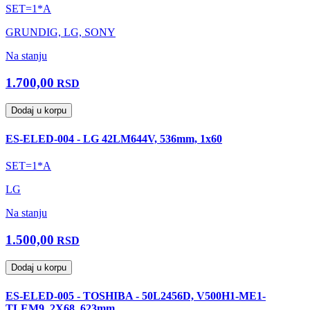
SET=1*A
GRUNDIG, LG, SONY
Na stanju
1.700,00
RSD
Dodaj u korpu
ES-ELED-004 - LG 42LM644V, 536mm, 1x60
SET=1*A
LG
Na stanju
1.500,00
RSD
Dodaj u korpu
ES-ELED-005 - TOSHIBA - 50L2456D, V500H1-ME1-
TLEM9, 2X68, 623mm