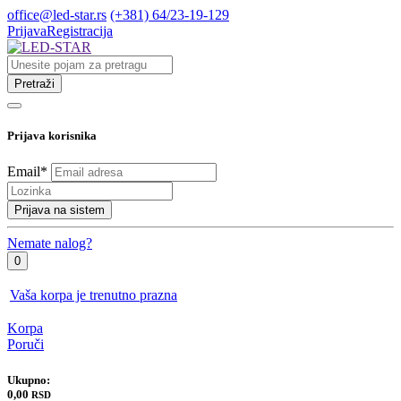
office@led-star.rs
(+381) 64/23-19-129
Prijava
Registracija
Pretraži
Prijava korisnika
Email
*
Prijava na sistem
Nemate nalog?
0
Vaša korpa je trenutno prazna
Korpa
Poruči
Ukupno:
0,00
RSD