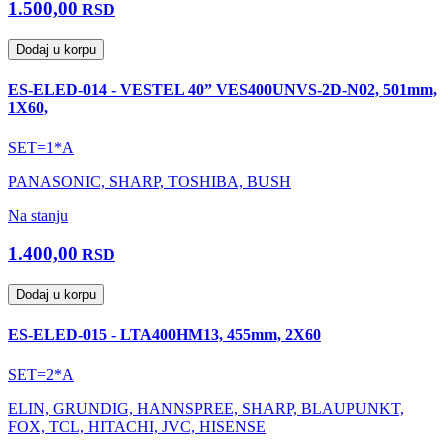
1.500,00
RSD
Dodaj u korpu
ES-ELED-014 - VESTEL 40” VES400UNVS-2D-N02, 501mm,
1X60,
SET=1*A
PANASONIC, SHARP, TOSHIBA, BUSH
Na stanju
1.400,00
RSD
Dodaj u korpu
ES-ELED-015 - LTA400HM13, 455mm, 2X60
SET=2*A
ELIN, GRUNDIG, HANNSPREE, SHARP, BLAUPUNKT,
FOX, TCL, HITACHI, JVC, HISENSE