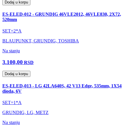
Dodaj u korpu
ES-ELED-012 - GRUNDIG 46VLE2012, 46VLE830, 2X72,
520mm
SET=2*A
BLAUPUNKT, GRUNDIG, TOSHIBA
Na stanju
3.100,00
RSD
Dodaj u korpu
ES-ELED-013 - LG 42LA640S, 42 V13 Edge, 535mm, 1X54
dioda, 6V
SET=1*A
GRUNDIG, LG, METZ
Na stanju