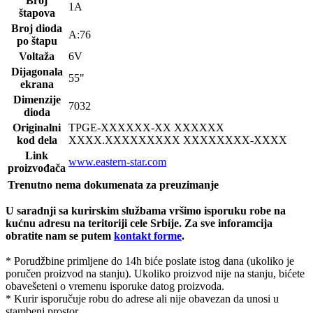
Broj
1A
štapova
Broj dioda
A:76
po štapu
Voltaža
6V
Dijagonala
55"
ekrana
Dimenzije
7032
dioda
Originalni
TPGE-
XXXXXX-XX XXXXXX
kod dela
XXXX.XXXXXXXXX XXXXXXXX-XXXX
Link
www.eastern-star.com
proizvođača
Trenutno nema dokumenata za preuzimanje
U saradnji sa kurirskim službama vršimo isporuku robe na
kućnu adresu na teritoriji cele Srbije.
Za sve inforamcija
obratite nam se putem
kontakt forme
.
* Porudžbine primljene do 14h biće poslate istog dana (ukoliko je
poručen proizvod na stanju). Ukoliko proizvod nije na stanju, bićete
obavešeteni o vremenu isporuke datog proizvoda.
* Kurir isporučuje robu do adrese ali nije obavezan da unosi u
stambeni prostor.