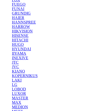
FUEGO
FUNAI
GRUNDIG
HAIER
HANNSPREE
HARROW
HIKVISION
HISENSE
HITACHI
HUGO
HYUNDAI
IIYAMA
INEXIVE
JTC
JVC
KIANO
KOPERNIKUS
LAKI
LG
LOBOD
LUXOR
MASTER
MAX
MEDION