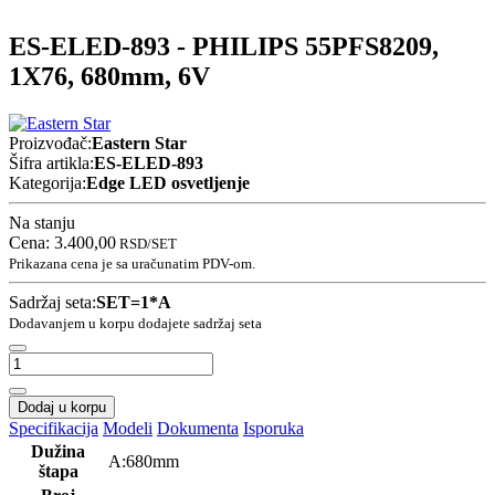
ES-ELED-893 - PHILIPS 55PFS8209,
1X76, 680mm, 6V
Proizvođač:
Eastern Star
Šifra artikla:
ES-ELED-893
Kategorija:
Edge LED osvetljenje
Na stanju
Cena:
3.400,00
RSD
/SET
Prikazana cena je sa uračunatim PDV-om.
Sadržaj seta:
SET=1*A
Dodavanjem u korpu dodajete sadržaj seta
Dodaj u korpu
Specifikacija
Modeli
Dokumenta
Isporuka
Dužina
A:680mm
štapa