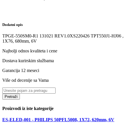
Dodatni opis
TPGE-550SM0-R1 131021 REV1.0XS220426 TPT550J1-HJ06 ,
1X76, 680mm, 6V
Najbolji odnos kvaliteta i cene
Dostava kurirskim službama
Garancija 12 meseci
Više od decenije sa Vama
Pretraži
Proizvodi iz iste kategorije
ES-ELED-001 - PHILIPS 50PFL5008, 1X72, 620mm, 6V