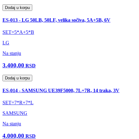
Dodaj u korpu
ES-013 - LG 50LB, 50LF, velika sočiva, 5A+5B, 6V
SET=5*A+5*B
LG
Na stanju
3.400,00
RSD
Dodaj u korpu
ES-014 - SAMSUNG UE39F5000, 7L+7R, 14 traka, 3V
SET=7*R+7*L
SAMSUNG
Na stanju
4.000,00
RSD