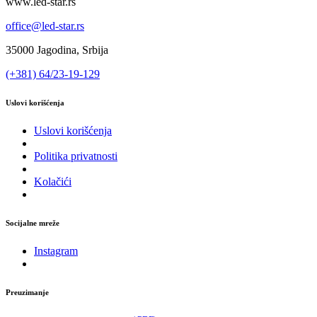
www.led-star.rs
office@led-star.rs
35000 Jagodina, Srbija
(+381) 64/23-19-129
Uslovi korišćenja
Uslovi korišćenja
Politika privatnosti
Kolačići
Socijalne mreže
Instagram
Preuzimanje