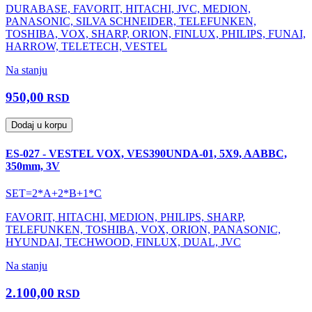
DURABASE, FAVORIT, HITACHI, JVC, MEDION,
PANASONIC, SILVA SCHNEIDER, TELEFUNKEN,
TOSHIBA, VOX, SHARP, ORION, FINLUX, PHILIPS, FUNAI,
HARROW, TELETECH, VESTEL
Na stanju
950,00
RSD
Dodaj u korpu
ES-027 - VESTEL VOX, VES390UNDA-01, 5X9, AABBC,
350mm, 3V
SET=2*A+2*B+1*C
FAVORIT, HITACHI, MEDION, PHILIPS, SHARP,
TELEFUNKEN, TOSHIBA, VOX, ORION, PANASONIC,
HYUNDAI, TECHWOOD, FINLUX, DUAL, JVC
Na stanju
2.100,00
RSD