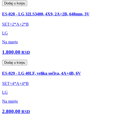
Dodaj u korpu
ES-028 - LG 32LS3400, 4X9, 2A+2B, 648mm, 3V
SET=2*A+2*B
LG
Na stanju
1.800,00
RSD
Dodaj u korpu
ES-029 - LG 40LF, velika sočiva, 4A+4B, 6V
SET=4*A+4*B
LG
Na stanju
2.800,00
RSD