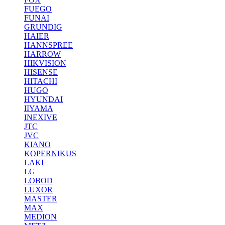
FUEGO
FUNAI
GRUNDIG
HAIER
HANNSPREE
HARROW
HIKVISION
HISENSE
HITACHI
HUGO
HYUNDAI
IIYAMA
INEXIVE
JTC
JVC
KIANO
KOPERNIKUS
LAKI
LG
LOBOD
LUXOR
MASTER
MAX
MEDION