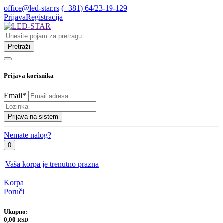
office@led-star.rs
(+381) 64/23-19-129
Prijava
Registracija
Pretraži
Prijava korisnika
Email
*
Prijava na sistem
Nemate nalog?
0
Vaša korpa je trenutno prazna
Korpa
Poruči
Ukupno:
0,00
RSD