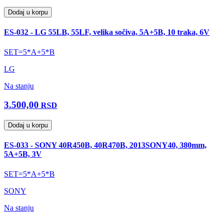
Dodaj u korpu
ES-032 - LG 55LB, 55LF, velika sočiva, 5A+5B, 10 traka, 6V
SET=5*A+5*B
LG
Na stanju
3.500,00
RSD
Dodaj u korpu
ES-033 - SONY 40R450B, 40R470B, 2013SONY40, 380mm,
5A+5B, 3V
SET=5*A+5*B
SONY
Na stanju