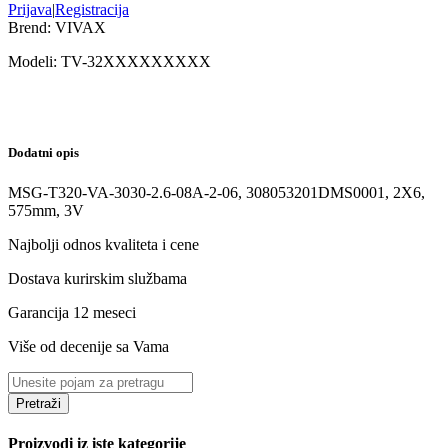
Prijava
|
Registracija
Brend:
VIVAX
Modeli:
TV-32
XXXXXXXXX
Dodatni opis
MSG-T320-VA-3030-2.6-08A-2-06, 308053201DMS0001, 2X6,
575mm, 3V
Najbolji odnos kvaliteta i cene
Dostava kurirskim službama
Garancija 12 meseci
Više od decenije sa Vama
Pretraži
Proizvodi iz iste kategorije