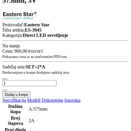
575mm, 3V
Proizvođač:
Eastern Star
Šifra artikla:
ES-3945
Kategorija:
Direct LED osvetljenje
Na stanju
Cena:
900,00
RSD
/SET
Prikazana cena je sa uračunatim PDV-om.
Sadržaj seta:
SET=2*A
Dodavanjem u korpu dodajete sadržaj seta
Dodaj u korpu
Specifikacija
Modeli
Dokumenta
Isporuka
Dužina
A:575mm
štapa
Broj
2A
štapova
Broj dioda