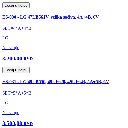
Dodaj u korpu
ES-030 - LG 47LB561V, velika sočiva, 4A+4B, 6V
SET=4*A+4*B
LG
Na stanju
3.200,00
RSD
Dodaj u korpu
ES-031 - LG 49LB550, 49LF620, 49UF643, 5A+5B, 6V
SET=5*A+5*B
LG
Na stanju
3.500,00
RSD