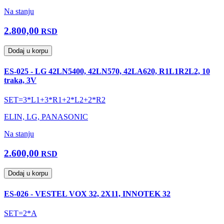
Na stanju
2.800,00
RSD
Dodaj u korpu
ES-025 - LG 42LN5400, 42LN570, 42LA620, R1L1R2L2, 10
traka, 3V
SET=3*L1+3*R1+2*L2+2*R2
ELIN, LG, PANASONIC
Na stanju
2.600,00
RSD
Dodaj u korpu
ES-026 - VESTEL VOX 32, 2X11, INNOTEK 32
SET=2*A