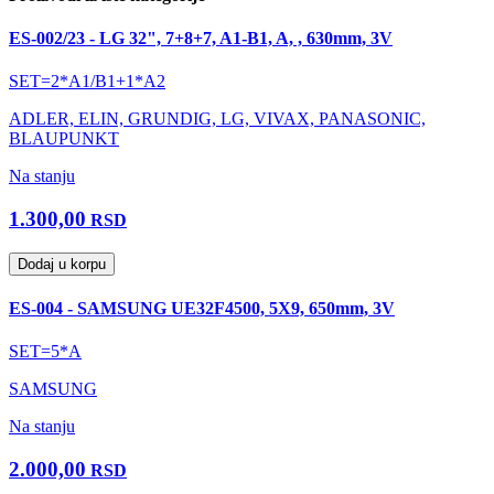
ES-002/23 - LG 32", 7+8+7, A1-B1, A, , 630mm, 3V
SET=2*A1/B1+1*A2
ADLER, ELIN, GRUNDIG, LG, VIVAX, PANASONIC,
BLAUPUNKT
Na stanju
1.300,00
RSD
Dodaj u korpu
ES-004 - SAMSUNG UE32F4500, 5X9, 650mm, 3V
SET=5*A
SAMSUNG
Na stanju
2.000,00
RSD