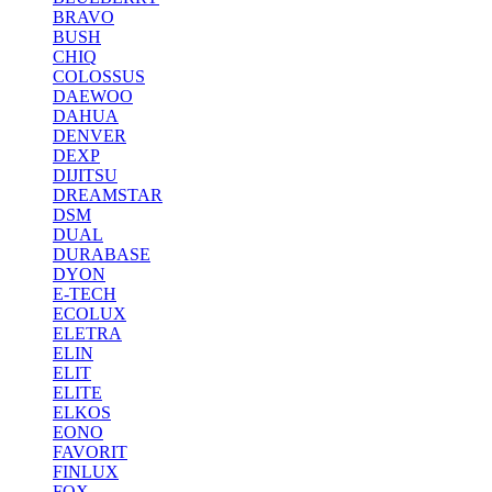
BRAVO
BUSH
CHIQ
COLOSSUS
DAEWOO
DAHUA
DENVER
DEXP
DIJITSU
DREAMSTAR
DSM
DUAL
DURABASE
DYON
E-TECH
ECOLUX
ELETRA
ELIN
ELIT
ELITE
ELKOS
EONO
FAVORIT
FINLUX
FOX