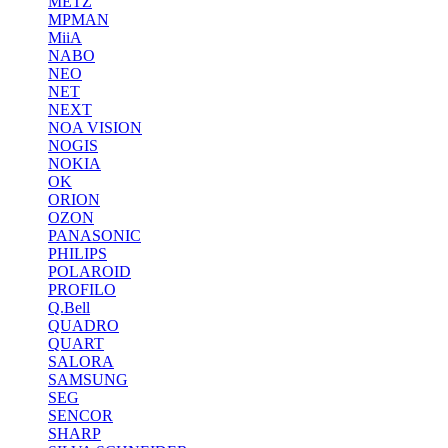
METZ
MPMAN
MiiA
NABO
NEO
NET
NEXT
NOA VISION
NOGIS
NOKIA
OK
ORION
OZON
PANASONIC
PHILIPS
POLAROID
PROFILO
Q.Bell
QUADRO
QUART
SALORA
SAMSUNG
SEG
SENCOR
SHARP