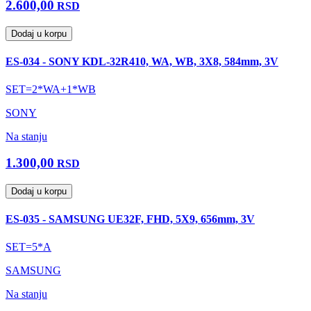
2.600,00
RSD
Dodaj u korpu
ES-034 - SONY KDL-32R410, WA, WB, 3X8, 584mm, 3V
SET=2*WA+1*WB
SONY
Na stanju
1.300,00
RSD
Dodaj u korpu
ES-035 - SAMSUNG UE32F, FHD, 5X9, 656mm, 3V
SET=5*A
SAMSUNG
Na stanju