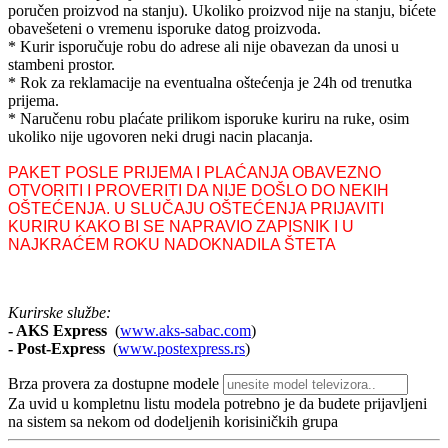
poručen proizvod na stanju). Ukoliko proizvod nije na stanju, bićete
obavešeteni o vremenu isporuke datog proizvoda.
* Kurir isporučuje robu do adrese ali nije obavezan da unosi u
stambeni prostor.
* Rok za reklamacije na eventualna oštećenja je 24h od trenutka
prijema.
* Naručenu robu plaćate prilikom isporuke kuriru na ruke, osim
ukoliko nije ugovoren neki drugi nacin placanja.
PAKET POSLE PRIJEMA I PLAĆANJA OBAVEZNO
OTVORITI I PROVERITI DA NIJE DOŠLO DO NEKIH
OŠTEĆENJA. U SLUČAJU OŠTEĆENJA PRIJAVITI
KURIRU KAKO BI SE NAPRAVIO ZAPISNIK I U
NAJKRAĆEM ROKU NADOKNADILA ŠTETA
Kurirske službe:
- AKS Express
(
www.aks-sabac.com
)
-
Post-Express
(
www.postexpress.rs
)
Brza provera za dostupne modele
Za uvid u kompletnu listu modela potrebno je da budete prijavljeni
na sistem sa nekom od dodeljenih korisiničkih grupa