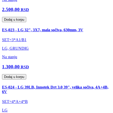
2.500,00
RSD
Dodaj u korpu
ES-023 - LG 32", 3X7, mala sočiva, 630mm, 3V
SET=3*A1/B1
LG, GRUNDIG
Na stanju
1.300,00
RSD
Dodaj u korpu
ES-024 - LG 39LB, Innotek Drt 3.0 39", velika sočiva, 4A+4B,
6V
SET=4*A+4*B
LG