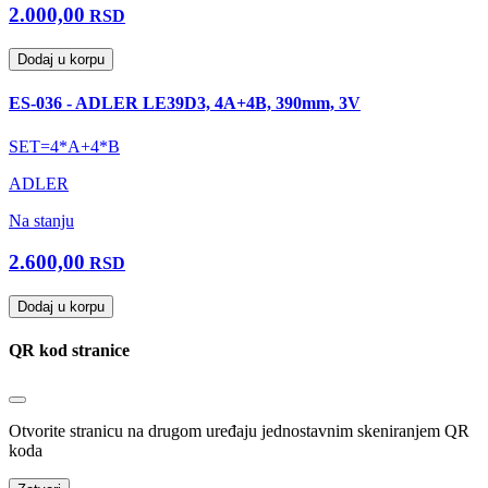
2.000,00
RSD
Dodaj u korpu
ES-036 - ADLER LE39D3, 4A+4B, 390mm, 3V
SET=4*A+4*B
ADLER
Na stanju
2.600,00
RSD
Dodaj u korpu
QR kod stranice
Otvorite stranicu na drugom uređaju jednostavnim skeniranjem QR
koda