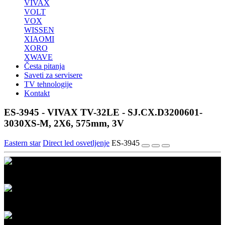
VIVAX
VOLT
VOX
WISSEN
XIAOMI
XORO
XWAVE
Česta pitanja
Saveti za servisere
TV tehnologije
Kontakt
ES-3945 - VIVAX TV-32LE - SJ.CX.D3200601-
3030XS-M, 2X6, 575mm, 3V
Eastern star
Direct led osvetljenje
ES-3945
1/3
2/3