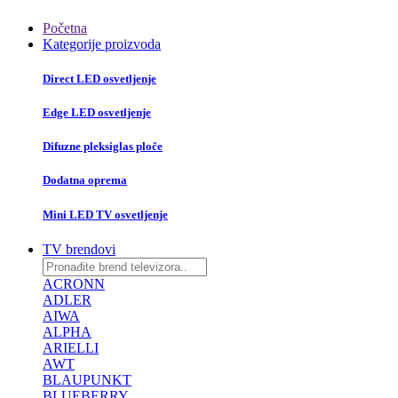
Početna
Kategorije proizvoda
Direct LED osvetljenje
Edge LED osvetljenje
Difuzne pleksiglas ploče
Dodatna oprema
Mini LED TV osvetljenje
TV brendovi
ACRONN
ADLER
AIWA
ALPHA
ARIELLI
AWT
BLAUPUNKT
BLUEBERRY