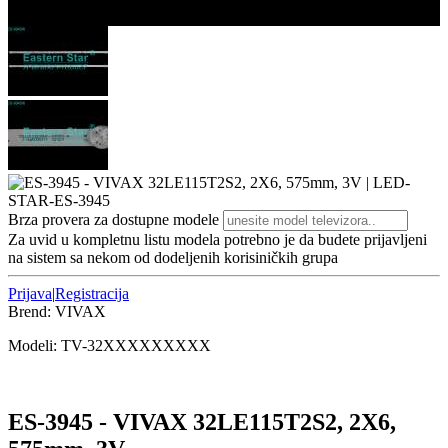
3/3
Brza provera za dostupne modele
Za uvid u kompletnu listu modela potrebno je da budete prijavljeni
na sistem sa nekom od dodeljenih korisiničkih grupa
Prijava
|
Registracija
Brend:
VIVAX
Modeli:
TV-32
XXXXXXXXX
ES-3945 - VIVAX 32LE115T2S2, 2X6,