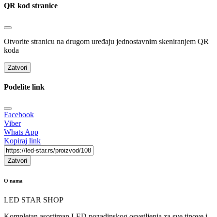
QR kod stranice
Otvorite stranicu na drugom uređaju jednostavnim skeniranjem QR
koda
Zatvori
Podelite link
Facebook
Viber
Whats App
Kopiraj link
Zatvori
O nama
LED STAR SHOP
Kompletan asortiman LED pozadinskog osvetljenja za sve tipove i