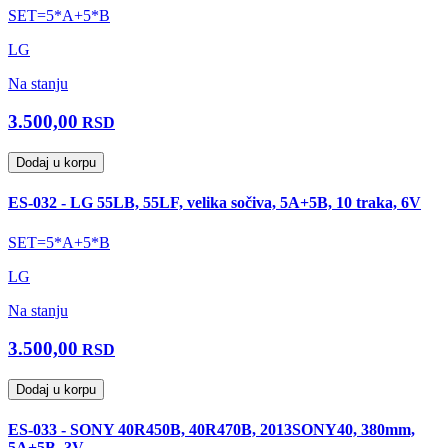
SET=5*A+5*B
LG
Na stanju
3.500,00
RSD
Dodaj u korpu
ES-032 - LG 55LB, 55LF, velika sočiva, 5A+5B, 10 traka, 6V
SET=5*A+5*B
LG
Na stanju
3.500,00
RSD
Dodaj u korpu
ES-033 - SONY 40R450B, 40R470B, 2013SONY40, 380mm,
5A+5B, 3V