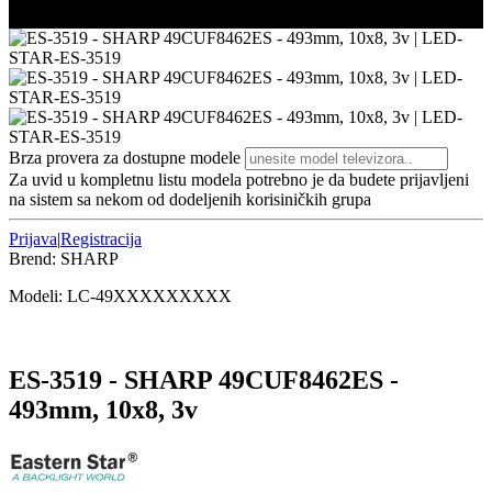
3/3
Brza provera za dostupne modele
Za uvid u kompletnu listu modela potrebno je da budete prijavljeni
na sistem sa nekom od dodeljenih korisiničkih grupa
Prijava
|
Registracija
Brend:
SHARP
Modeli:
LC-49
XXXXXXXXX
ES-3519 - SHARP 49CUF8462ES -
493mm, 10x8, 3v