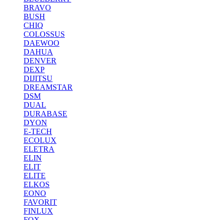
BRAVO
BUSH
CHIQ
COLOSSUS
DAEWOO
DAHUA
DENVER
DEXP
DIJITSU
DREAMSTAR
DSM
DUAL
DURABASE
DYON
E-TECH
ECOLUX
ELETRA
ELIN
ELIT
ELITE
ELKOS
EONO
FAVORIT
FINLUX
FOX