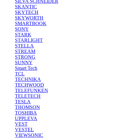
SILVA SCHNEIDER
SKANTIC
SKYTECH
SKYWORTH
SMARTBOOK
SONY
STARK
STARLIGHT
STELLA
STREAM
STRONG
SUNNY
Smart Tech
TCL
TECHNIKA
TECHWOOD
TELEFUNKEN
TELETECH
TESLA
THOMSON
TOSHIBA
UPPLEVA
VEST
VESTEL
VIEWSONIC