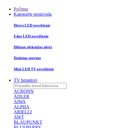
Početna
Kategorije proizvoda
Direct LED osvetljenje
Edge LED osvetljenje
Difuzne pleksiglas ploče
Dodatna oprema
Mini LED TV osvetljenje
TV brendovi
ACRONN
ADLER
AIWA
ALPHA
ARIELLI
AWT
BLAUPUNKT
BLUEBERRY