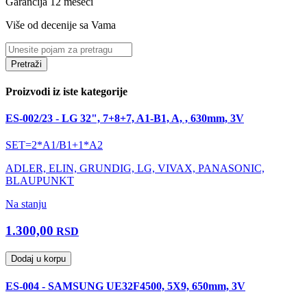
Garancija 12 meseci
Više od decenije sa Vama
Pretraži
Proizvodi iz iste kategorije
ES-002/23 - LG 32", 7+8+7, A1-B1, A, , 630mm, 3V
SET=2*A1/B1+1*A2
ADLER, ELIN, GRUNDIG, LG, VIVAX, PANASONIC,
BLAUPUNKT
Na stanju
1.300,00
RSD
Dodaj u korpu
ES-004 - SAMSUNG UE32F4500, 5X9, 650mm, 3V