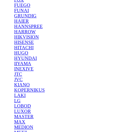
FUEGO
FUNAI
GRUNDIG
HAIER
HANNSPREE
HARROW
HIKVISION
HISENSE
HITACHI
HUGO
HYUNDAI
IIYAMA
INEXIVE
JTC
JVC
KIANO
KOPERNIKUS
LAKI
LG
LOBOD
LUXOR
MASTER
MAX
MEDION