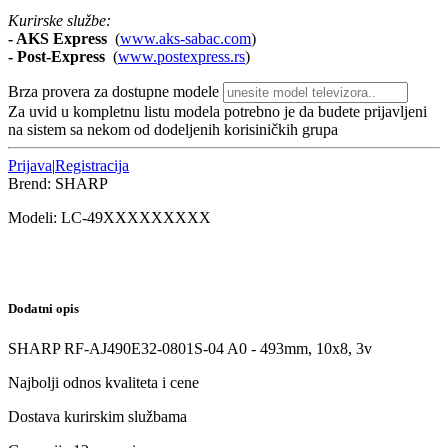
Kurirske službe:
- AKS Express
(
www.aks-sabac.com
)
-
Post-Express
(
www.postexpress.rs
)
Brza provera za dostupne modele
Za uvid u kompletnu listu modela potrebno je da budete prijavljeni
na sistem sa nekom od dodeljenih korisiničkih grupa
Prijava
|
Registracija
Brend:
SHARP
Modeli:
LC-49
XXXXXXXXX
Dodatni opis
SHARP RF-AJ490E32-0801S-04 A0 - 493mm, 10x8, 3v
Najbolji odnos kvaliteta i cene
Dostava kurirskim službama