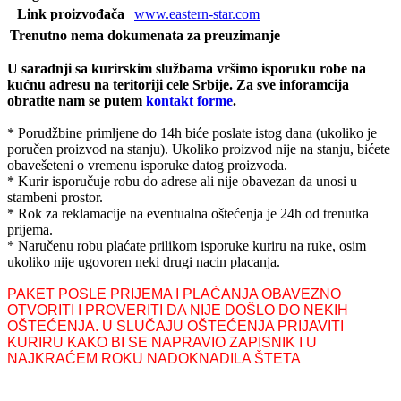
Link proizvođača
www.eastern-star.com
Trenutno nema dokumenata za preuzimanje
U saradnji sa kurirskim službama vršimo isporuku robe na
kućnu adresu na teritoriji cele Srbije.
Za sve inforamcija
obratite nam se putem
kontakt forme
.
* Porudžbine primljene do 14h biće poslate istog dana (ukoliko je
poručen proizvod na stanju). Ukoliko proizvod nije na stanju, bićete
obavešeteni o vremenu isporuke datog proizvoda.
* Kurir isporučuje robu do adrese ali nije obavezan da unosi u
stambeni prostor.
* Rok za reklamacije na eventualna oštećenja je 24h od trenutka
prijema.
* Naručenu robu plaćate prilikom isporuke kuriru na ruke, osim
ukoliko nije ugovoren neki drugi nacin placanja.
PAKET POSLE PRIJEMA I PLAĆANJA OBAVEZNO
OTVORITI I PROVERITI DA NIJE DOŠLO DO NEKIH
OŠTEĆENJA. U SLUČAJU OŠTEĆENJA PRIJAVITI
KURIRU KAKO BI SE NAPRAVIO ZAPISNIK I U
NAJKRAĆEM ROKU NADOKNADILA ŠTETA