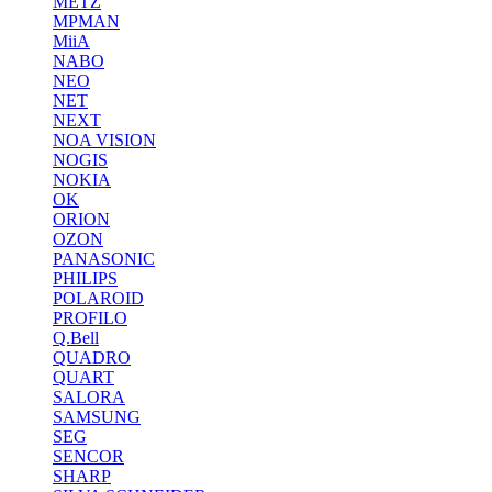
METZ
MPMAN
MiiA
NABO
NEO
NET
NEXT
NOA VISION
NOGIS
NOKIA
OK
ORION
OZON
PANASONIC
PHILIPS
POLAROID
PROFILO
Q.Bell
QUADRO
QUART
SALORA
SAMSUNG
SEG
SENCOR
SHARP