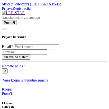
office@led-star.rs
(+381) 64/23-19-129
Prijava
Registracija
Pretraži
Prijava korisnika
Email
*
Prijava na sistem
Nemate nalog?
0
Vaša korpa je trenutno prazna
Korpa
Poruči
Ukupno:
0,00
RSD