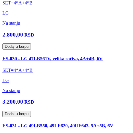
SET=4*A+4*B
LG
Na stanju
2.800,00
RSD
Dodaj u korpu
ES-030 - LG 47LB561V, velika sočiva, 4A+4B, 6V
SET=4*A+4*B
LG
Na stanju
3.200,00
RSD
Dodaj u korpu
ES-031 - LG 49LB550, 49LF620, 49UF643, 5A+5B, 6V