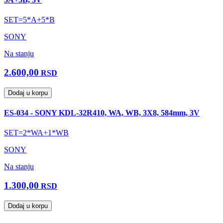
SET=5*A+5*B
SONY
Na stanju
2.600,00
RSD
Dodaj u korpu
ES-034 - SONY KDL-32R410, WA, WB, 3X8, 584mm, 3V
SET=2*WA+1*WB
SONY
Na stanju
1.300,00
RSD
Dodaj u korpu