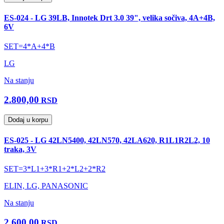
ES-024 - LG 39LB, Innotek Drt 3.0 39", velika sočiva, 4A+4B,
6V
SET=4*A+4*B
LG
Na stanju
2.800,00
RSD
Dodaj u korpu
ES-025 - LG 42LN5400, 42LN570, 42LA620, R1L1R2L2, 10
traka, 3V
SET=3*L1+3*R1+2*L2+2*R2
ELIN, LG, PANASONIC
Na stanju
2.600,00
RSD