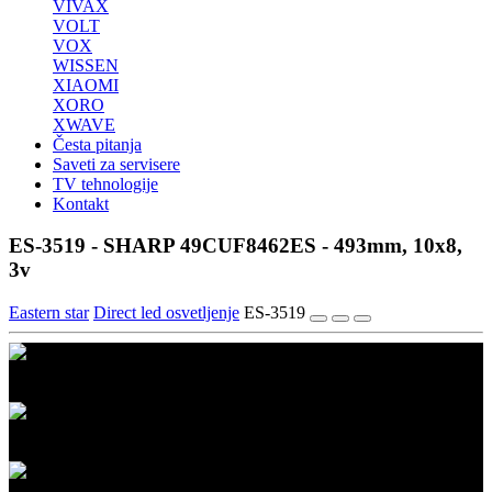
VIVAX
VOLT
VOX
WISSEN
XIAOMI
XORO
XWAVE
Česta pitanja
Saveti za servisere
TV tehnologije
Kontakt
ES-3519 - SHARP 49CUF8462ES - 493mm, 10x8,
3v
Eastern star
Direct led osvetljenje
ES-3519
1/3
2/3