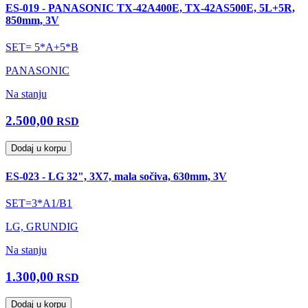
ES-019 - PANASONIC TX-42A400E, TX-42AS500E, 5L+5R,
850mm, 3V
SET= 5*A+5*B
PANASONIC
Na stanju
2.500,00
RSD
Dodaj u korpu
ES-023 - LG 32", 3X7, mala sočiva, 630mm, 3V
SET=3*A1/B1
LG, GRUNDIG
Na stanju
1.300,00
RSD
Dodaj u korpu