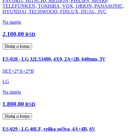
FAVORIT, HITACHI, MEDION, PHILIPS, SHARP,
TELEFUNKEN, TOSHIBA, VOX, ORION, PANASONIC,
HYUNDAI, TECHWOOD, FINLUX, DUAL, JVC
Na stanju
2.100,00
RSD
Dodaj u korpu
ES-028 - LG 32LS3400, 4X9, 2A+2B, 648mm, 3V
SET=2*A+2*B
LG
Na stanju
1.800,00
RSD
Dodaj u korpu
ES-029 - LG 40LF, velika sočiva, 4A+4B, 6V