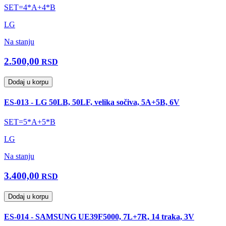
SET=4*A+4*B
LG
Na stanju
2.500,00
RSD
Dodaj u korpu
ES-013 - LG 50LB, 50LF, velika sočiva, 5A+5B, 6V
SET=5*A+5*B
LG
Na stanju
3.400,00
RSD
Dodaj u korpu
ES-014 - SAMSUNG UE39F5000, 7L+7R, 14 traka, 3V