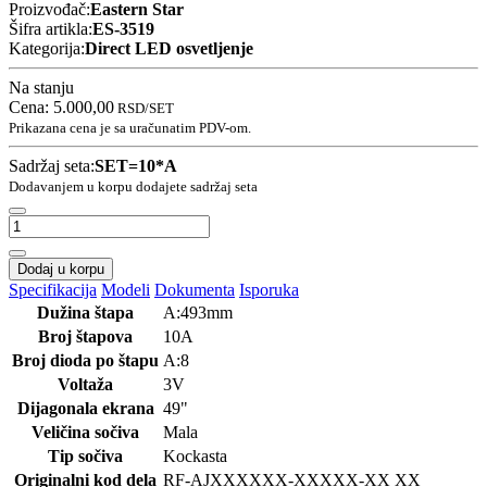
Proizvođač:
Eastern Star
Šifra artikla:
ES-3519
Kategorija:
Direct LED osvetljenje
Na stanju
Cena:
5.000,00
RSD
/SET
Prikazana cena je sa uračunatim PDV-om.
Sadržaj seta:
SET=10*A
Dodavanjem u korpu dodajete sadržaj seta
Dodaj u korpu
Specifikacija
Modeli
Dokumenta
Isporuka
Dužina štapa
A:493mm
Broj štapova
10A
Broj dioda po štapu
A:8
Voltaža
3V
Dijagonala ekrana
49"
Veličina sočiva
Mala
Tip sočiva
Kockasta
Originalni kod dela
RF-AJ
XXXXXX-XXXXX-XX XX