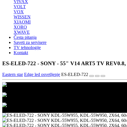
VIVAX
VOLT
VOX
WISSEN
XIAOMI
XORO
XWAVE
Česta pitanja
Saveti za servisere
TV tehnologije
Kontakt
ES-ELED-722 - SONY - 55" V14 ART5 TV REV0.8,
Eastern star
Edge led osvetljenje
ES-ELED-722
1/3
2/3
3/3