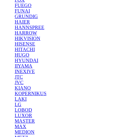
FUEGO
FUNAI
GRUNDIG
HAIER
HANNSPREE
HARROW
HIKVISION
HISENSE
HITACHI
HUGO
HYUNDAI
IIYAMA
INEXIVE
JTC
JVC
KIANO
KOPERNIKUS
LAKI
LG
LOBOD
LUXOR
MASTER
MAX
MEDION