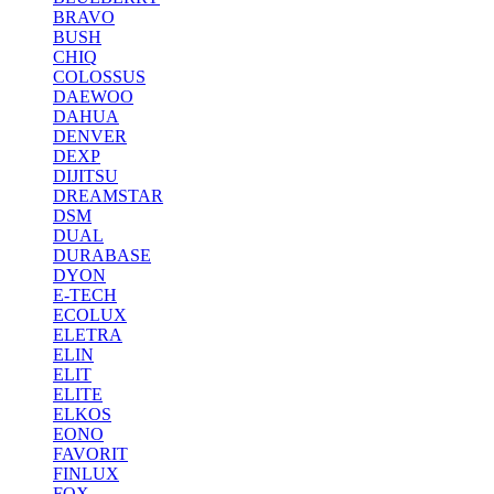
BRAVO
BUSH
CHIQ
COLOSSUS
DAEWOO
DAHUA
DENVER
DEXP
DIJITSU
DREAMSTAR
DSM
DUAL
DURABASE
DYON
E-TECH
ECOLUX
ELETRA
ELIN
ELIT
ELITE
ELKOS
EONO
FAVORIT
FINLUX
FOX