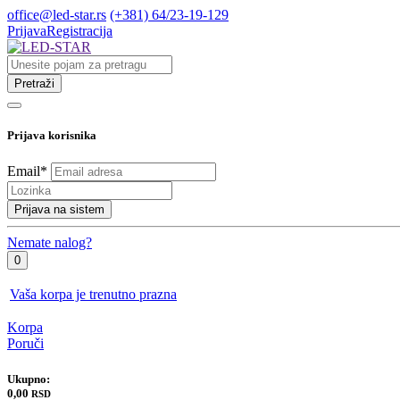
office@led-star.rs
(+381) 64/23-19-129
Prijava
Registracija
Pretraži
Prijava korisnika
Email
*
Prijava na sistem
Nemate nalog?
0
Vaša korpa je trenutno prazna
Korpa
Poruči
Ukupno:
0,00
RSD