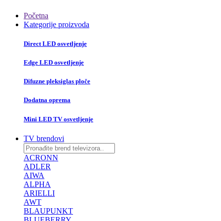
Početna
Kategorije proizvoda
Direct LED osvetljenje
Edge LED osvetljenje
Difuzne pleksiglas ploče
Dodatna oprema
Mini LED TV osvetljenje
TV brendovi
ACRONN
ADLER
AIWA
ALPHA
ARIELLI
AWT
BLAUPUNKT
BLUEBERRY