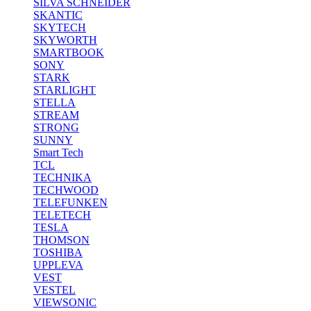
SILVA SCHNEIDER
SKANTIC
SKYTECH
SKYWORTH
SMARTBOOK
SONY
STARK
STARLIGHT
STELLA
STREAM
STRONG
SUNNY
Smart Tech
TCL
TECHNIKA
TECHWOOD
TELEFUNKEN
TELETECH
TESLA
THOMSON
TOSHIBA
UPPLEVA
VEST
VESTEL
VIEWSONIC