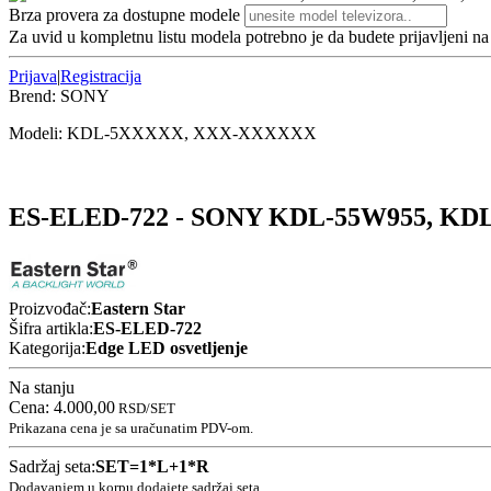
Brza provera za dostupne modele
Za uvid u kompletnu listu modela potrebno je da budete prijavljeni n
Prijava
|
Registracija
Brend:
SONY
Modeli:
KDL-5
XXXXX, XXX-XXXXXX
ES-ELED-722 - SONY KDL-55W955, KDL
Proizvođač:
Eastern Star
Šifra artikla:
ES-ELED-722
Kategorija:
Edge LED osvetljenje
Na stanju
Cena:
4.000,00
RSD
/SET
Prikazana cena je sa uračunatim PDV-om.
Sadržaj seta:
SET=1*L+1*R
Dodavanjem u korpu dodajete sadržaj seta