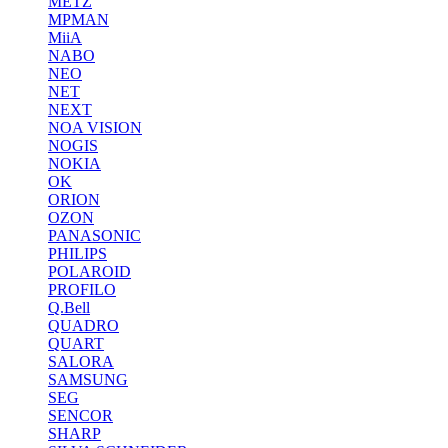
METZ
MPMAN
MiiA
NABO
NEO
NET
NEXT
NOA VISION
NOGIS
NOKIA
OK
ORION
OZON
PANASONIC
PHILIPS
POLAROID
PROFILO
Q.Bell
QUADRO
QUART
SALORA
SAMSUNG
SEG
SENCOR
SHARP