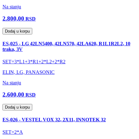
Na stanju
2.800,00
RSD
Dodaj u korpu
ES-025 - LG 42LN5400, 42LN570, 42LA620, R1L1R2L2, 10
traka, 3V
SET=3*L1+3*R1+2*L2+2*R2
ELIN, LG, PANASONIC
Na stanju
2.600,00
RSD
Dodaj u korpu
ES-026 - VESTEL VOX 32, 2X11, INNOTEK 32
SET=2*A