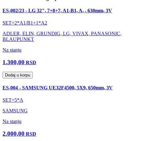
ES-002/23 - LG 32", 7+8+7, A1-B1, A, , 630mm, 3V
SET=2*A1/B1+1*A2
ADLER, ELIN, GRUNDIG, LG, VIVAX, PANASONIC,
BLAUPUNKT
Na stanju
1.300,00
RSD
Dodaj u korpu
ES-004 - SAMSUNG UE32F4500, 5X9, 650mm, 3V
SET=5*A
SAMSUNG
Na stanju
2.000,00
RSD