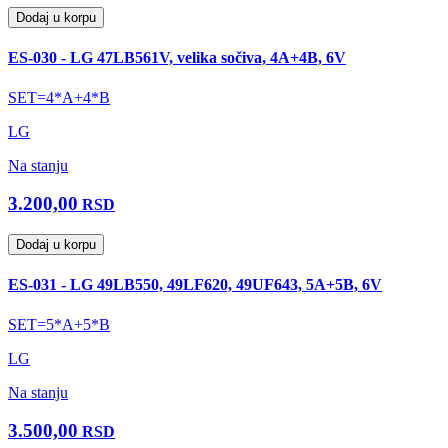
Dodaj u korpu
ES-030 - LG 47LB561V, velika sočiva, 4A+4B, 6V
SET=4*A+4*B
LG
Na stanju
3.200,00
RSD
Dodaj u korpu
ES-031 - LG 49LB550, 49LF620, 49UF643, 5A+5B, 6V
SET=5*A+5*B
LG
Na stanju
3.500,00
RSD