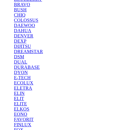
BRAVO
BUSH
CHIQ
COLOSSUS
DAEWOO
DAHUA
DENVER
DEXP
DIJITSU
DREAMSTAR
DSM
DUAL
DURABASE
DYON
E-TECH
ECOLUX
ELETRA
ELIN
ELIT
ELITE
ELKOS
EONO
FAVORIT
FINLUX
FOX