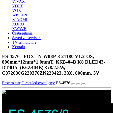
VIVAX
VOLT
VOX
WISSEN
XIAOMI
XORO
XWAVE
Česta pitanja
Saveti za servisere
TV tehnologije
Kontakt
ES-4576 - FOX - N-W08P-3 21180 V1.2-OS,
800mm*12mm*1.0mmT, K6Z404B K8 DLED43-
DT-015, (K6Z404B) 3x8/2.5W,
C372030G220376ZN220423, 3X8, 800mm, 3V
Eastern star
Direct led osvetljenje
ES-4576
1/3