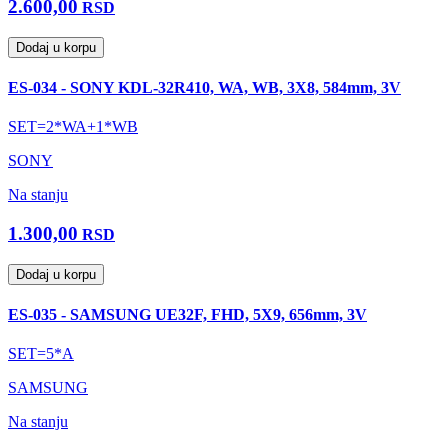
2.600,00
RSD
Dodaj u korpu
ES-034 - SONY KDL-32R410, WA, WB, 3X8, 584mm, 3V
SET=2*WA+1*WB
SONY
Na stanju
1.300,00
RSD
Dodaj u korpu
ES-035 - SAMSUNG UE32F, FHD, 5X9, 656mm, 3V
SET=5*A
SAMSUNG
Na stanju