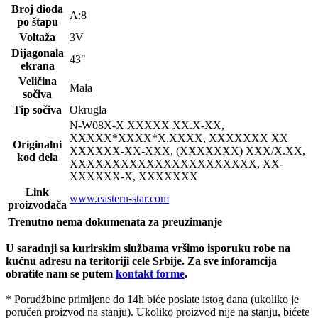
Broj dioda
A:8
po štapu
Voltaža
3V
Dijagonala
43"
ekrana
Veličina
Mala
sočiva
Tip sočiva
Okrugla
N-W08
X-X XXXXX XX.X-XX,
XXXXX*XXXX*X.XXXX, XXXXXXX XX
Originalni
XXXXXX-XX-XXX, (XXXXXXX) XXX/X.XX,
kod dela
XXXXXXXXXXXXXXXXXXXXXX, XX-
XXXXXX-X, XXXXXXX
Link
www.eastern-star.com
proizvođača
Trenutno nema dokumenata za preuzimanje
U saradnji sa kurirskim službama vršimo isporuku robe na
kućnu adresu na teritoriji cele Srbije.
Za sve inforamcija
obratite nam se putem
kontakt forme
.
* Porudžbine primljene do 14h biće poslate istog dana (ukoliko je
poručen proizvod na stanju). Ukoliko proizvod nije na stanju, bićete