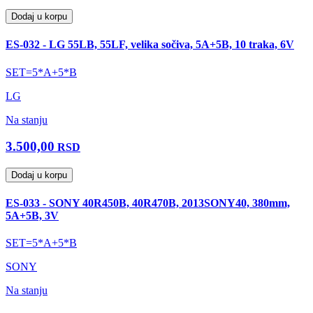
Dodaj u korpu
ES-032 - LG 55LB, 55LF, velika sočiva, 5A+5B, 10 traka, 6V
SET=5*A+5*B
LG
Na stanju
3.500,00
RSD
Dodaj u korpu
ES-033 - SONY 40R450B, 40R470B, 2013SONY40, 380mm,
5A+5B, 3V
SET=5*A+5*B
SONY
Na stanju