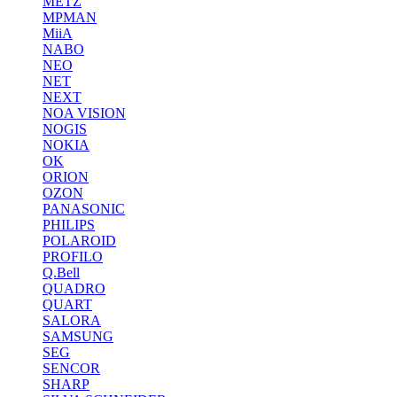
METZ
MPMAN
MiiA
NABO
NEO
NET
NEXT
NOA VISION
NOGIS
NOKIA
OK
ORION
OZON
PANASONIC
PHILIPS
POLAROID
PROFILO
Q.Bell
QUADRO
QUART
SALORA
SAMSUNG
SEG
SENCOR
SHARP