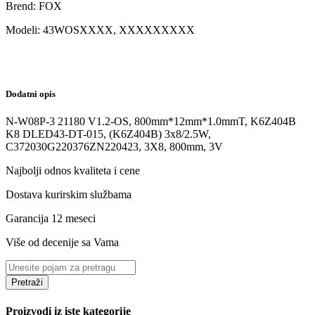
Brend:
FOX
Modeli:
43WOS
XXXX, XXXXXXXXX
Dodatni opis
N-W08P-3 21180 V1.2-OS, 800mm*12mm*1.0mmT, K6Z404B
K8 DLED43-DT-015, (K6Z404B) 3x8/2.5W,
C372030G220376ZN220423, 3X8, 800mm, 3V
Najbolji odnos kvaliteta i cene
Dostava kurirskim službama
Garancija 12 meseci
Više od decenije sa Vama
Pretraži
Proizvodi iz iste kategorije