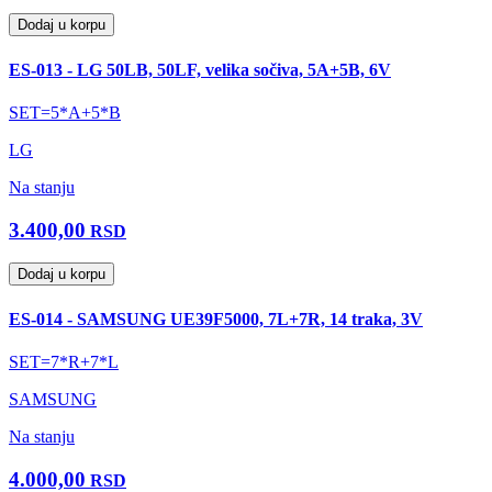
Dodaj u korpu
ES-013 - LG 50LB, 50LF, velika sočiva, 5A+5B, 6V
SET=5*A+5*B
LG
Na stanju
3.400,00
RSD
Dodaj u korpu
ES-014 - SAMSUNG UE39F5000, 7L+7R, 14 traka, 3V
SET=7*R+7*L
SAMSUNG
Na stanju
4.000,00
RSD