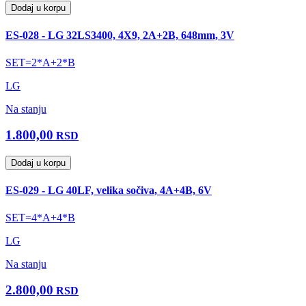
Dodaj u korpu
ES-028 - LG 32LS3400, 4X9, 2A+2B, 648mm, 3V
SET=2*A+2*B
LG
Na stanju
1.800,00
RSD
Dodaj u korpu
ES-029 - LG 40LF, velika sočiva, 4A+4B, 6V
SET=4*A+4*B
LG
Na stanju
2.800,00
RSD