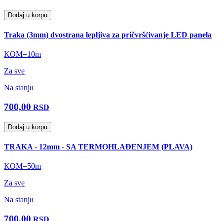
Dodaj u korpu
Traka (3mm) dvostrana lepljiva za pričvršćivanje LED panela
KOM=10m
Za sve
Na stanju
700,00
RSD
Dodaj u korpu
TRAKA - 12mm - SA TERMOHLAĐENJEM (PLAVA)
KOM=50m
Za sve
Na stanju
700,00
RSD