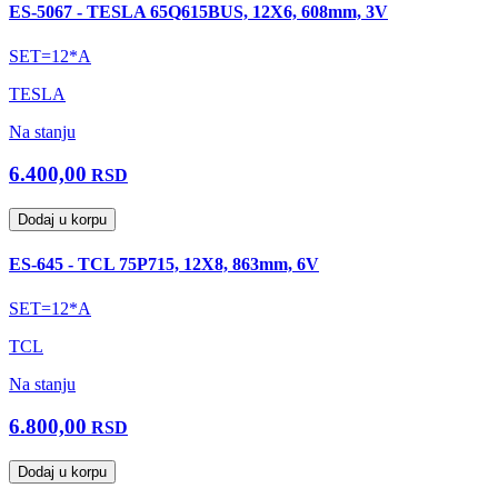
ES-5067 - TESLA 65Q615BUS, 12X6, 608mm, 3V
SET=12*A
TESLA
Na stanju
6.400,00
RSD
Dodaj u korpu
ES-645 - TCL 75P715, 12X8, 863mm, 6V
SET=12*A
TCL
Na stanju
6.800,00
RSD
Dodaj u korpu