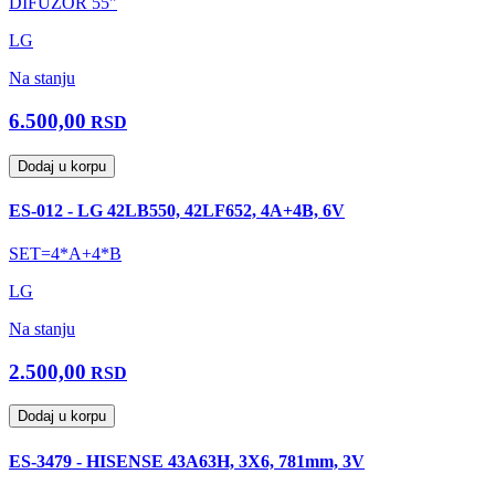
DIFUZOR 55"
LG
Na stanju
6.500,00
RSD
Dodaj u korpu
ES-012 - LG 42LB550, 42LF652, 4A+4B, 6V
SET=4*A+4*B
LG
Na stanju
2.500,00
RSD
Dodaj u korpu
ES-3479 - HISENSE 43A63H, 3X6, 781mm, 3V