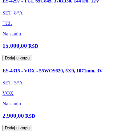
ES-4297 - TCL 65C845, 370x330, 144 led, 12V
SET=8*A
TCL
Na stanju
15.000,00
RSD
Dodaj u korpu
ES-4315 - VOX - 55WOS620, 5X9, 1071mm, 3V
SET=5*A
VOX
Na stanju
2.900,00
RSD
Dodaj u korpu